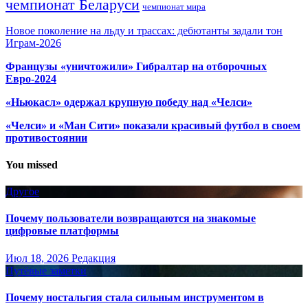
чемпионат Беларуси
чемпионат мира
Новое поколение на льду и трассах: дебютанты задали тон
Играм-2026
Французы «уничтожили» Гибралтар на отборочных
Евро-2024
«Ньюкасл» одержал крупную победу над «Челси»
«Челси» и «Ман Сити» показали красивый футбол в своем
противостоянии
You missed
Другое
Почему пользователи возвращаются на знакомые
цифровые платформы
Июл 18, 2026
Редакция
Путёвые заметки
Почему ностальгия стала сильным инструментом в