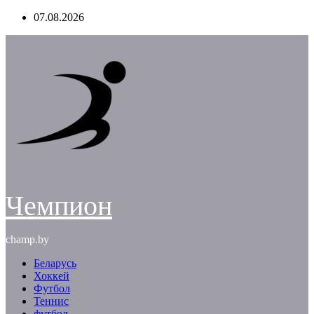
Перейти
07.08.2026
к
содержимому
Чемпион
champ.by
Беларусь
Хоккей
Футбол
Теннис
футбол