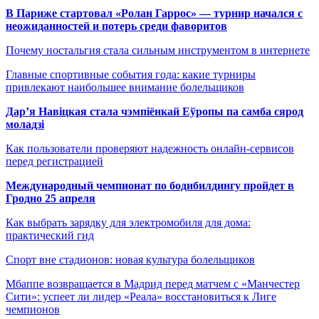
В Париже стартовал «Ролан Гаррос» — турнир начался с
неожиданностей и потерь среди фаворитов
Почему ностальгия стала сильным инструментом в интернете
Главные спортивные события года: какие турниры
привлекают наибольшее внимание болельщиков
Дар’я Навіцкая стала чэмпіёнкай Еўропы па самба сярод
моладзі
Как пользователи проверяют надежность онлайн-сервисов
перед регистрацией
Международный чемпионат по бодибилдингу пройдет в
Гродно 25 апреля
Как выбрать зарядку для электромобиля для дома:
практический гид
Спорт вне стадионов: новая культура болельщиков
Мбаппе возвращается в Мадрид перед матчем с «Манчестер
Сити»: успеет ли лидер «Реала» восстановиться к Лиге
чемпионов