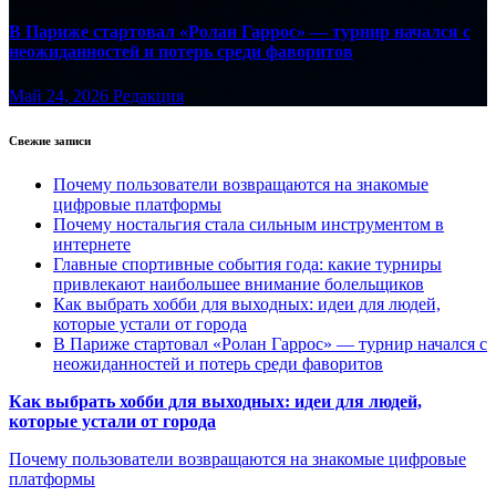
В Париже стартовал «Ролан Гаррос» — турнир начался с
неожиданностей и потерь среди фаворитов
Май 24, 2026
Редакция
Свежие записи
Почему пользователи возвращаются на знакомые
цифровые платформы
Почему ностальгия стала сильным инструментом в
интернете
Главные спортивные события года: какие турниры
привлекают наибольшее внимание болельщиков
Как выбрать хобби для выходных: идеи для людей,
которые устали от города
В Париже стартовал «Ролан Гаррос» — турнир начался с
неожиданностей и потерь среди фаворитов
Как выбрать хобби для выходных: идеи для людей,
которые устали от города
Почему пользователи возвращаются на знакомые цифровые
платформы