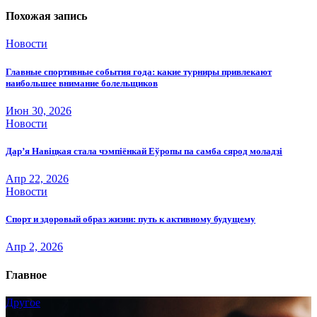
Похожая запись
Новости
Главные спортивные события года: какие турниры привлекают
наибольшее внимание болельщиков
Июн 30, 2026
Новости
Дар’я Навіцкая стала чэмпіёнкай Еўропы па самба сярод моладзі
Апр 22, 2026
Новости
Спорт и здоровый образ жизни: путь к активному будущему
Апр 2, 2026
Главное
Другое