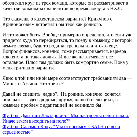
обозначил круг из трех команд, которые он рассматривает в
качестве возможных вариантов во время локаута в НХЛ.
Что скажешь о казахстанском варианте? Крикунов с
Кривоносовым встретили бы тебя как родного.
И это может быть. Вообще примерно определил, что если уж
придется куда-то перебираться, то поеду в команду, с которой
чем-то связан, будь то родина, тренеры или что-то еще.
Вопрос финансов, конечно, тоже рассматривается, карьера
хоккеиста не такая долгая. И все же не затмевает все
остальное. Плюс там должно быть комфортно семье. Пока у
меня три таких варианта.
Явно в той или иной мере соответствуют требованиям два —
Минск и Астана. Что третье?
Давай не спешить, ладно?.. На родине, конечно, хочется
поиграть — здесь родные, друзья, наши болельщики, в
команде проблем с адаптацией не возникло бы
Навигация
Футбол. Дмитрий Лахтарович: “Мы настроены решительно.
Иначе зачем выходить на поле?”
по
Футбол. Саламон Калу: “Мы относимся к БАТЭ со всей
записям
серьезностью”