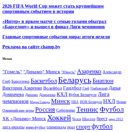
2026 FIFA World Cup может стать крупнейшим
спортивным событием в истории
«Интер» в ярком матче с семью голами обыграл
«Барселону» и вышел в финал Лиги чемпионов
Главные спортивные события мира: итоги недели
Реклама на сайте champ.by
Метки
Азаренко
"Гомель"
"Динамо" Минск
Александр
"Юность"
Беларусь
Баскетбол
Биатлон
Глеб
Барселона
Гандбол
Виктория Азаренко
Волейбол
Дарья
Глеб
Грабовский
Лига
КХЛ
Домрачева
Кубок Беларуси
Динамо
Домрачева
Минск
чемпионов
НХЛ
НБА
Марек Сикора
НОК Беларуси
Неман
Футбол
Теннис
Россия
Олимпийские игры
Соболенко
Хоккей
ХК «Динамо» Минск
брест
Шахтер
Челси
евро 2012
футбол
спорт
олимпиада
лига европы
реал
мини-футбол