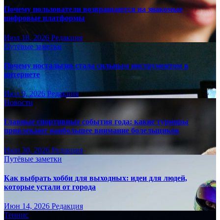
Почему пользователи возвращаются на знакомые
цифровые платформы
Июл 18, 2026
Редакция
Путёвые заметки
Почему ностальгия стала сильным инструментом в
интернете
Июл 9, 2026
Редакция
Новости
Главные спортивные события года: какие турниры
привлекают наибольшее внимание болельщиков
Июн 30, 2026
Редакция
Путёвые заметки
Как выбрать хобби для выходных: идеи для людей,
которые устали от города
Июн 14, 2026
Редакция
Теннис