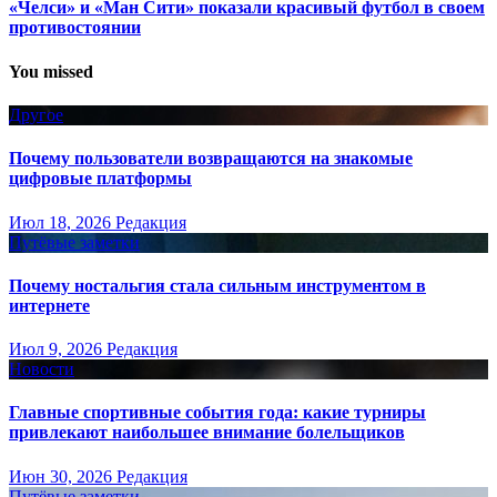
«Челси» и «Ман Сити» показали красивый футбол в своем
противостоянии
You missed
Другое
Почему пользователи возвращаются на знакомые
цифровые платформы
Июл 18, 2026
Редакция
Путёвые заметки
Почему ностальгия стала сильным инструментом в
интернете
Июл 9, 2026
Редакция
Новости
Главные спортивные события года: какие турниры
привлекают наибольшее внимание болельщиков
Июн 30, 2026
Редакция
Путёвые заметки