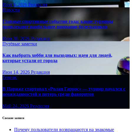
Июл 9, 2026
Редакция
Новости
Главные спортивные события года: какие турниры
привлекают наибольшее внимание болельщиков
Июн 30, 2026
Редакция
Путёвые заметки
Как выбрать хобби для выходных: идеи для людей,
которые устали от города
Июн 14, 2026
Редакция
Теннис
В Париже стартовал «Ролан Гаррос» — турнир начался с
неожиданностей и потерь среди фаворитов
Май 24, 2026
Редакция
Свежие записи
Почему пользователи возвращаются на знакомые