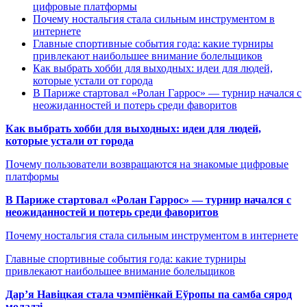
цифровые платформы
Почему ностальгия стала сильным инструментом в
интернете
Главные спортивные события года: какие турниры
привлекают наибольшее внимание болельщиков
Как выбрать хобби для выходных: идеи для людей,
которые устали от города
В Париже стартовал «Ролан Гаррос» — турнир начался с
неожиданностей и потерь среди фаворитов
Как выбрать хобби для выходных: идеи для людей,
которые устали от города
Почему пользователи возвращаются на знакомые цифровые
платформы
В Париже стартовал «Ролан Гаррос» — турнир начался с
неожиданностей и потерь среди фаворитов
Почему ностальгия стала сильным инструментом в интернете
Главные спортивные события года: какие турниры
привлекают наибольшее внимание болельщиков
Дар’я Навіцкая стала чэмпіёнкай Еўропы па самба сярод
моладзі