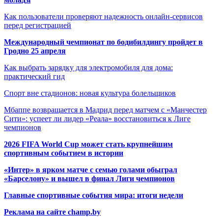
Как пользователи проверяют надежность онлайн-сервисов
перед регистрацией
Международный чемпионат по бодибилдингу пройдет в
Гродно 25 апреля
Как выбрать зарядку для электромобиля для дома:
практический гид
Спорт вне стадионов: новая культура болельщиков
Мбаппе возвращается в Мадрид перед матчем с «Манчестер
Сити»: успеет ли лидер «Реала» восстановиться к Лиге
чемпионов
2026 FIFA World Cup может стать крупнейшим
спортивным событием в истории
«Интер» в ярком матче с семью голами обыграл
«Барселону» и вышел в финал Лиги чемпионов
Главные спортивные события мира: итоги недели
Реклама на сайте champ.by