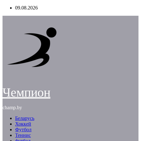
Перейти
09.08.2026
к
содержимому
Чемпион
champ.by
Беларусь
Хоккей
Футбол
Теннис
футбол