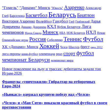
Азаренко
"Гомель"
"Динамо" Минск
Александр
"Юность"
Беларусь
Баскетбол
Биатлон
Глеб
Барселона
Гандбол
Виктория Азаренко
Волейбол
Дарья
Глеб
Грабовский
Лига
КХЛ
Домрачева
Кубок Беларуси
Динамо
Домрачева
Минск
чемпионов
НХЛ
НБА
Марек Сикора
НОК Беларуси
Неман
Футбол
Теннис
Россия
Олимпийские игры
Соболенко
Хоккей
ХК «Динамо» Минск
брест
Шахтер
Челси
евро 2012
футбол
спорт
олимпиада
лига европы
реал
мини-футбол
чемпионат Беларуси
чемпионат мира
Новое поколение на льду и трассах: дебютанты задали тон
Играм-2026
Французы «уничтожили» Гибралтар на отборочных
Евро-2024
«Ньюкасл» одержал крупную победу над «Челси»
«Челси» и «Ман Сити» показали красивый футбол в своем
противостоянии