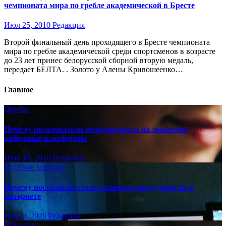
чемпионата мира по гребле академической в Бресте
Июл 25, 2010
Редакция
Второй финальный день проходящего в Бресте чемпионата
мира по гребле академической среди спортсменов в возрасте
до 23 лет принес белорусской сборной вторую медаль,
передает БЕЛТА. . Золото у Алены Кривошеенко…
Главное
Другое
Почему пользователи возвращаются на знакомые
цифровые платформы
Июл 18, 2026
Редакция
Путёвые заметки
Почему ностальгия стала сильным инструментом в
интернете
Июл 9, 2026
Редакция
Новости