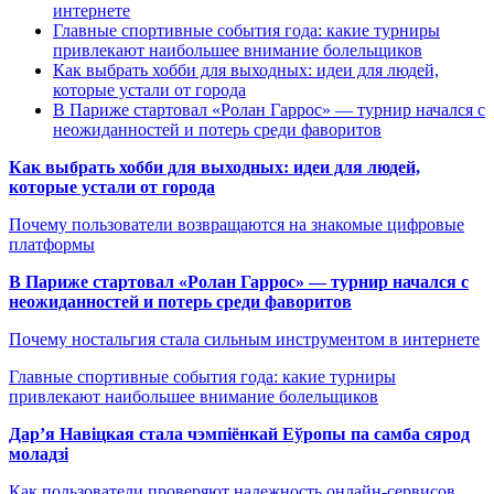
интернете
Главные спортивные события года: какие турниры
привлекают наибольшее внимание болельщиков
Как выбрать хобби для выходных: идеи для людей,
которые устали от города
В Париже стартовал «Ролан Гаррос» — турнир начался с
неожиданностей и потерь среди фаворитов
Как выбрать хобби для выходных: идеи для людей,
которые устали от города
Почему пользователи возвращаются на знакомые цифровые
платформы
В Париже стартовал «Ролан Гаррос» — турнир начался с
неожиданностей и потерь среди фаворитов
Почему ностальгия стала сильным инструментом в интернете
Главные спортивные события года: какие турниры
привлекают наибольшее внимание болельщиков
Дар’я Навіцкая стала чэмпіёнкай Еўропы па самба сярод
моладзі
Как пользователи проверяют надежность онлайн-сервисов