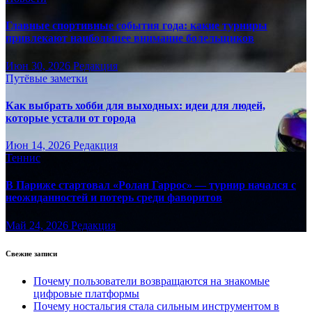
Главные спортивные события года: какие турниры
привлекают наибольшее внимание болельщиков
Июн 30, 2026
Редакция
Путёвые заметки
Как выбрать хобби для выходных: идеи для людей,
которые устали от города
Июн 14, 2026
Редакция
Теннис
В Париже стартовал «Ролан Гаррос» — турнир начался с
неожиданностей и потерь среди фаворитов
Май 24, 2026
Редакция
Свежие записи
Почему пользователи возвращаются на знакомые
цифровые платформы
Почему ностальгия стала сильным инструментом в