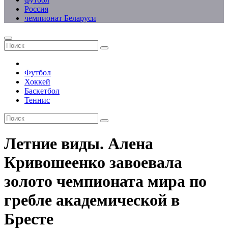
Россия
чемпионат Беларуси
Футбол
Хоккей
Баскетбол
Теннис
Летние виды. Алена
Кривошеенко завоевала
золото чемпионата мира по
гребле академической в
Бресте