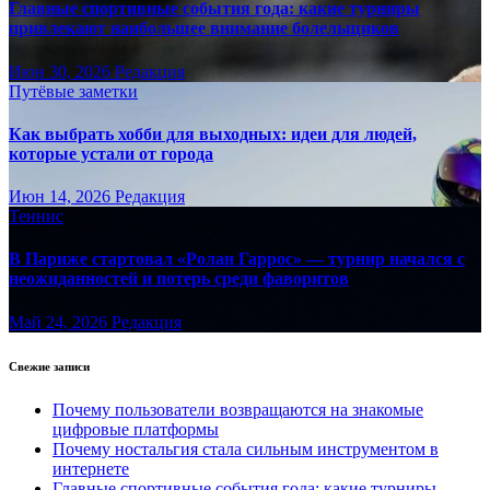
Главные спортивные события года: какие турниры
привлекают наибольшее внимание болельщиков
Июн 30, 2026
Редакция
Путёвые заметки
Как выбрать хобби для выходных: идеи для людей,
которые устали от города
Июн 14, 2026
Редакция
Теннис
В Париже стартовал «Ролан Гаррос» — турнир начался с
неожиданностей и потерь среди фаворитов
Май 24, 2026
Редакция
Свежие записи
Почему пользователи возвращаются на знакомые
цифровые платформы
Почему ностальгия стала сильным инструментом в
интернете
Главные спортивные события года: какие турниры