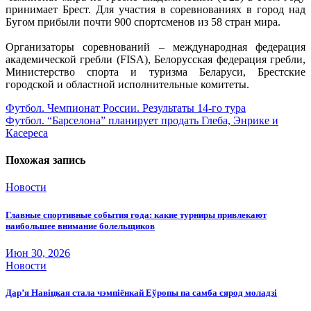
принимает Брест. Для участия в соревнованиях в город над
Бугом прибыли почти 900 спортсменов из 58 стран мира.
.
Организаторы соревнований – международная федерация
академической гребли (FISA), Белорусская федерация гребли,
Министерство спорта и туризма Беларуси, Брестские
городской и областной исполнительные комитеты.
Навигация
Футбол. Чемпионат России. Результаты 14-го тура
Футбол. “Барселона” планирует продать Глеба, Энрике и
по
Касереса
записям
Похожая запись
Новости
Главные спортивные события года: какие турниры привлекают
наибольшее внимание болельщиков
Июн 30, 2026
Новости
Дар’я Навіцкая стала чэмпіёнкай Еўропы па самба сярод моладзі