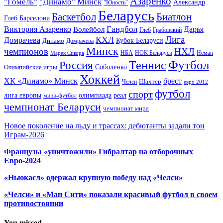
Азаренко
"Гомель"
"Динамо" Минск
Александр
"Юность"
Беларусь
Баскетбол
Биатлон
Глеб
Барселона
Гандбол
Виктория Азаренко
Волейбол
Дарья
Глеб
Грабовский
Лига
КХЛ
Домрачева
Кубок Беларуси
Динамо
Домрачева
Минск
чемпионов
НХЛ
НБА
Марек Сикора
НОК Беларуси
Неман
Футбол
Теннис
Россия
Олимпийские игры
Соболенко
Хоккей
ХК «Динамо» Минск
брест
Шахтер
Челси
евро 2012
футбол
спорт
олимпиада
лига европы
реал
мини-футбол
чемпионат Беларуси
чемпионат мира
Новое поколение на льду и трассах: дебютанты задали тон
Играм-2026
Французы «уничтожили» Гибралтар на отборочных
Евро-2024
«Ньюкасл» одержал крупную победу над «Челси»
«Челси» и «Ман Сити» показали красивый футбол в своем
противостоянии
You missed