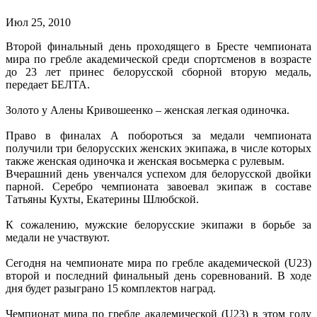
Июл 25, 2010
Второй финальный день проходящего в Бресте чемпионата
мира по гребле академической среди спортсменов в возрасте
до 23 лет принес белорусской сборной вторую медаль,
передает БЕЛТА.
.
Золото у Алены Кривошеенко – женская легкая одиночка.
.
Право в финалах А побороться за медали чемпионата
получили три белорусских женских экипажа, в числе которых
также женская одиночка и женская восьмерка с рулевым.
Вчерашний день увенчался успехом для белорусской двойки
парной. Серебро чемпионата завоевал экипаж в составе
Татьяны Кухты, Екатерины Шлюбской.
.
К сожалению, мужские белорусские экипажи в борьбе за
медали не участвуют.
.
Сегодня на чемпионате мира по гребле академической (U23)
второй и последний финальный день соревнований. В ходе
дня будет разыграно 15 комплектов наград.
.
Чемпионат мира по гребле академической (U23) в этом году