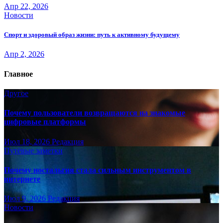
Апр 22, 2026
Новости
Спорт и здоровый образ жизни: путь к активному будущему
Апр 2, 2026
Главное
Другое
Почему пользователи возвращаются на знакомые
цифровые платформы
Июл 18, 2026
Редакция
Путёвые заметки
Почему ностальгия стала сильным инструментом в
интернете
Июл 9, 2026
Редакция
Новости