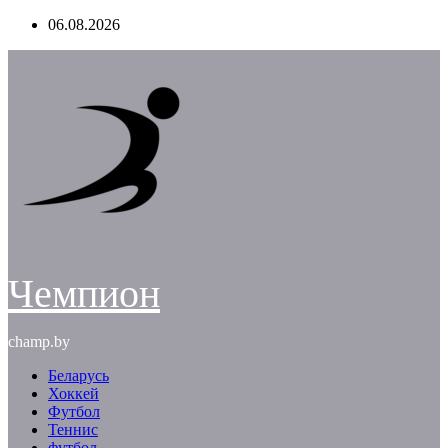
Перейти
06.08.2026
к
содержимому
Чемпион
champ.by
Беларусь
Хоккей
Футбол
Теннис
футбол