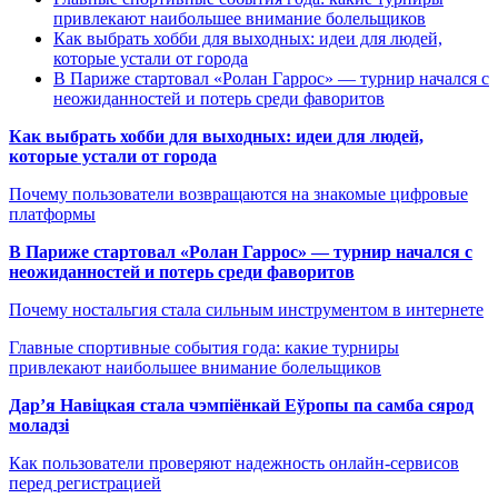
привлекают наибольшее внимание болельщиков
Как выбрать хобби для выходных: идеи для людей,
которые устали от города
В Париже стартовал «Ролан Гаррос» — турнир начался с
неожиданностей и потерь среди фаворитов
Как выбрать хобби для выходных: идеи для людей,
которые устали от города
Почему пользователи возвращаются на знакомые цифровые
платформы
В Париже стартовал «Ролан Гаррос» — турнир начался с
неожиданностей и потерь среди фаворитов
Почему ностальгия стала сильным инструментом в интернете
Главные спортивные события года: какие турниры
привлекают наибольшее внимание болельщиков
Дар’я Навіцкая стала чэмпіёнкай Еўропы па самба сярод
моладзі
Как пользователи проверяют надежность онлайн-сервисов
перед регистрацией