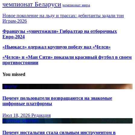
чемпионат Беларуси
чемпионат мира
Новое поколение на льду и трассах: дебютанты задали тон
Играм-2026
Французы «уничтожили» Гибралтар на отборочных
Евро-2024
«Ньюкасл» одержал крупную победу над «Челси»
«Челси» и «Ман Сити» показали красивый футбол в своем
противостоянии
You missed
Другое
Почему пользователи возвращаются на знакомые
цифровые платформы
Июл 18, 2026
Редакция
Путёвые заметки
Почему ностальгия стала сильным инструментом в