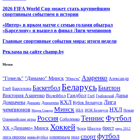
2026 FIFA World Cup может стать крупнейшим
спортивным событием в истории
«Интер» в ярком матче с семью голами обыграл
«Барселону» и вышел в финал Лиги чемпионов
Главные спортивные события мира: итоги недели
Реклама на сайте champ.by
Метки
Азаренко
"Гомель"
"Динамо" Минск
Александр
"Юность"
Беларусь
Баскетбол
Биатлон
Глеб
Барселона
Гандбол
Виктория Азаренко
Волейбол
Дарья
Глеб
Грабовский
Лига
КХЛ
Домрачева
Кубок Беларуси
Динамо
Домрачева
Минск
чемпионов
НХЛ
НБА
Марек Сикора
НОК Беларуси
Неман
Футбол
Теннис
Россия
Олимпийские игры
Соболенко
Хоккей
ХК «Динамо» Минск
брест
Шахтер
Челси
евро 2012
футбол
спорт
олимпиада
лига европы
реал
мини-футбол