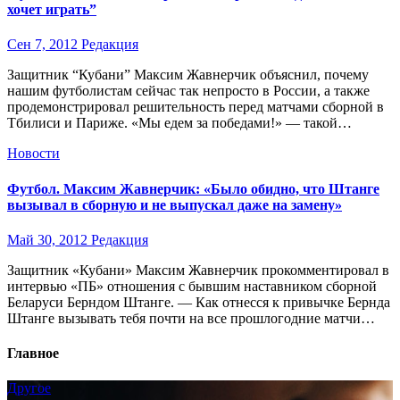
хочет играть”
Сен 7, 2012
Редакция
Защитник “Кубани” Максим Жавнерчик объяснил, почему
нашим футболистам сейчас так непросто в России, а также
продемонстрировал решительность перед матчами сборной в
Тбилиси и Париже. «Мы едем за победами!» — такой…
Новости
Футбол. Максим Жавнерчик: «Было обидно, что Штанге
вызывал в сборную и не выпускал даже на замену»
Май 30, 2012
Редакция
Защитник «Кубани» Максим Жавнерчик прокомментировал в
интервью «ПБ» отношения с бывшим наставником сборной
Беларуси Берндом Штанге. — Как отнесся к привычке Бернда
Штанге вызывать тебя почти на все прошлогодние матчи…
Главное
Другое