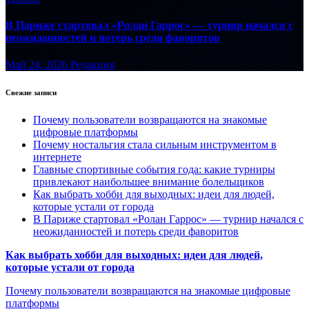
В Париже стартовал «Ролан Гаррос» — турнир начался с
неожиданностей и потерь среди фаворитов
Май 24, 2026
Редакция
Свежие записи
Почему пользователи возвращаются на знакомые
цифровые платформы
Почему ностальгия стала сильным инструментом в
интернете
Главные спортивные события года: какие турниры
привлекают наибольшее внимание болельщиков
Как выбрать хобби для выходных: идеи для людей,
которые устали от города
В Париже стартовал «Ролан Гаррос» — турнир начался с
неожиданностей и потерь среди фаворитов
Как выбрать хобби для выходных: идеи для людей,
которые устали от города
Почему пользователи возвращаются на знакомые цифровые
платформы