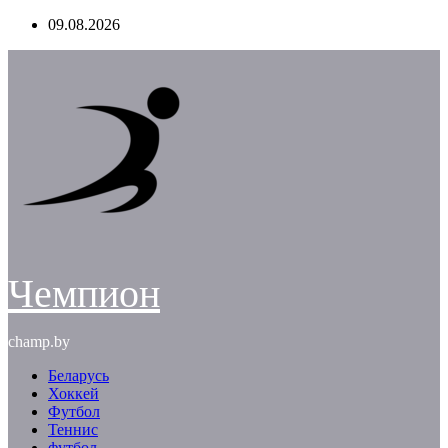
Перейти
09.08.2026
к
содержимому
Чемпион
champ.by
Беларусь
Хоккей
Футбол
Теннис
футбол