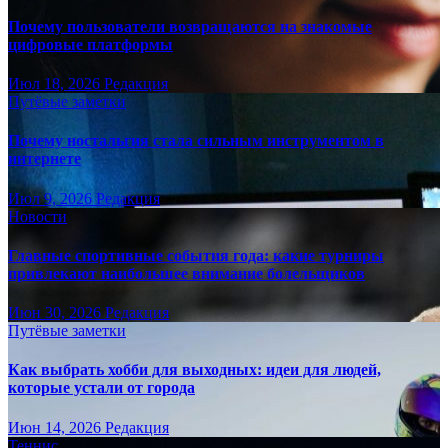
Почему пользователи возвращаются на знакомые
цифровые платформы
Июл 18, 2026
Редакция
Путёвые заметки
Почему ностальгия стала сильным инструментом в
интернете
Июл 9, 2026
Редакция
Новости
Главные спортивные события года: какие турниры
привлекают наибольшее внимание болельщиков
Июн 30, 2026
Редакция
Путёвые заметки
Как выбрать хобби для выходных: идеи для людей,
которые устали от города
Июн 14, 2026
Редакция
Теннис