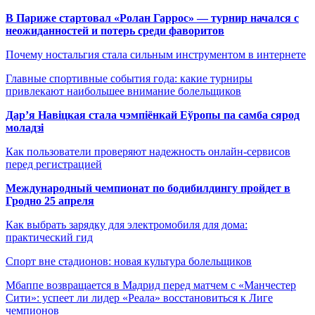
В Париже стартовал «Ролан Гаррос» — турнир начался с
неожиданностей и потерь среди фаворитов
Почему ностальгия стала сильным инструментом в интернете
Главные спортивные события года: какие турниры
привлекают наибольшее внимание болельщиков
Дар’я Навіцкая стала чэмпіёнкай Еўропы па самба сярод
моладзі
Как пользователи проверяют надежность онлайн-сервисов
перед регистрацией
Международный чемпионат по бодибилдингу пройдет в
Гродно 25 апреля
Как выбрать зарядку для электромобиля для дома:
практический гид
Спорт вне стадионов: новая культура болельщиков
Мбаппе возвращается в Мадрид перед матчем с «Манчестер
Сити»: успеет ли лидер «Реала» восстановиться к Лиге
чемпионов