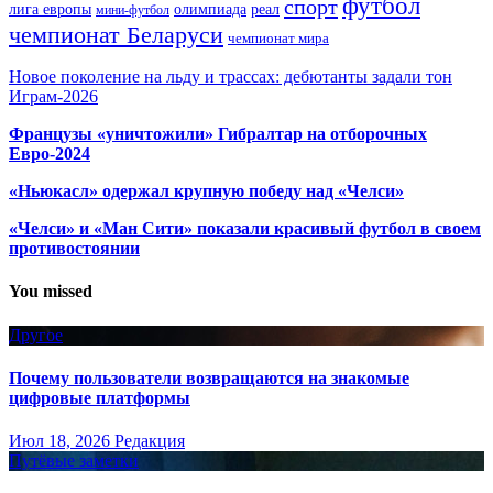
футбол
спорт
олимпиада
лига европы
реал
мини-футбол
чемпионат Беларуси
чемпионат мира
Новое поколение на льду и трассах: дебютанты задали тон
Играм-2026
Французы «уничтожили» Гибралтар на отборочных
Евро-2024
«Ньюкасл» одержал крупную победу над «Челси»
«Челси» и «Ман Сити» показали красивый футбол в своем
противостоянии
You missed
Другое
Почему пользователи возвращаются на знакомые
цифровые платформы
Июл 18, 2026
Редакция
Путёвые заметки