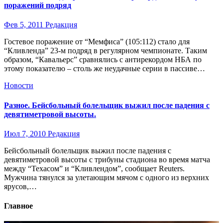
поражений подряд
Фев 5, 2011
Редакция
Гостевое поражение от “Мемфиса” (105:112) стало для
“Кливленда” 23-м подряд в регулярном чемпионате. Таким
образом, “Кавальерс” сравнялись с антирекордом НБА по
этому показателю – столь же неудачные серии в пассиве…
Новости
Разное. Бейсбольный болельщик выжил после падения с
девятиметровой высоты.
Июл 7, 2010
Редакция
Бейсбольный болельщик выжил после падения с
девятиметровой высоты с трибуны стадиона во время матча
между “Техасом” и “Кливлендом”, сообщает Reuters.
Мужчина тянулся за улетающим мячом с одного из верхних
ярусов,…
Главное