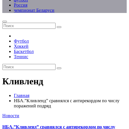
Россия
чемпионат Беларуси
Футбол
Хоккей
Баскетбол
Теннис
Кливленд
Главная
НБА.”Кливленд” сравнялся с антирекордом по числу
поражений подряд
Новости
НБА.”Кливленд” сравнялся с антирекордом по числу