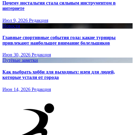
Почему ностальгия стала сильным инструментом в
интернете
Июл 9, 2026
Редакция
Новости
Главные спортивные события года: какие турниры
привлекают наибольшее внимание болельщиков
Июн 30, 2026
Редакция
Путёвые заметки
Как выбрать хобби для выходных: идеи для людей,
которые устали от города
Июн 14, 2026
Редакция