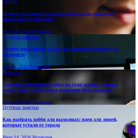
Другое
Почему пользователи возвращаются на знакомые
цифровые платформы
Июл 18, 2026
Редакция
Путёвые заметки
Почему ностальгия стала сильным инструментом в
интернете
Июл 9, 2026
Редакция
Новости
Главные спортивные события года: какие турниры
привлекают наибольшее внимание болельщиков
Июн 30, 2026
Редакция
Путёвые заметки
Как выбрать хобби для выходных: идеи для людей,
которые устали от города
Июн 14, 2026
Редакция