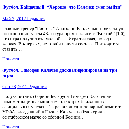
Футбол. Байдачный: “Хорошо, что Калачев смог выйти”
Май 7, 2012
Редакция
Главный тренер “Ростова” Анатолий Байдачный подчеркнул
по окончании матча 43-го тура премьер-лиги с “Волгой” (1:0),
что игра получилась тяжелой. — Игра тяжелая, погода
жаркая. Во-первых, нет стабильности состава. Приходится
ставить…
Новости
Футбол. Тимофей Калачев дисквалифицирован на три
игры
Сен 28, 2011
Редакция
Полузащитник сборной Беларуси Тимофей Калачев не
поможет национальной команде в трех ближайших
официальных матчах. Так решил дисциплинарный комитет
УЕФА, заседавший в Ньоне. Калачев набедокурил в
сентябрьском матче со сборной Боснии…
Новости