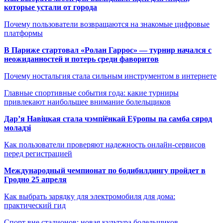
которые устали от города
Почему пользователи возвращаются на знакомые цифровые
платформы
В Париже стартовал «Ролан Гаррос» — турнир начался с
неожиданностей и потерь среди фаворитов
Почему ностальгия стала сильным инструментом в интернете
Главные спортивные события года: какие турниры
привлекают наибольшее внимание болельщиков
Дар’я Навіцкая стала чэмпіёнкай Еўропы па самба сярод
моладзі
Как пользователи проверяют надежность онлайн-сервисов
перед регистрацией
Международный чемпионат по бодибилдингу пройдет в
Гродно 25 апреля
Как выбрать зарядку для электромобиля для дома:
практический гид
Спорт вне стадионов: новая культура болельщиков