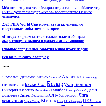
Мбаппе возвращается в Мадрид перед матчем с «Манчестер
Сити»: успеет ли лидер «Реала» восстановиться к Лиге
чемпионов
2026 FIFA World Cup может стать крупнейшим
спортивным событием в истории
«Интер» в ярком матче с семью голами обыграл
«Барселону» и вышел в финал Лиги чемпионов
Главные спортивные события мира: итоги недели
Реклама на сайте champ.by
Метки
Азаренко
"Гомель"
"Динамо" Минск
Александр
"Юность"
Беларусь
Баскетбол
Биатлон
Глеб
Барселона
Гандбол
Виктория Азаренко
Волейбол
Дарья
Глеб
Грабовский
Лига
КХЛ
Домрачева
Кубок Беларуси
Динамо
Домрачева
Минск
чемпионов
НХЛ
НБА
Марек Сикора
НОК Беларуси
Неман