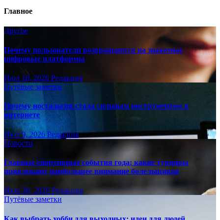
Главное
Другое
Почему пользователи возвращаются на знакомые
цифровые платформы
Июл 18, 2026
Редакция
Путёвые заметки
Почему ностальгия стала сильным инструментом в
интернете
Июл 9, 2026
Редакция
Новости
Главные спортивные события года: какие турниры
привлекают наибольшее внимание болельщиков
Июн 30, 2026
Редакция
Путёвые заметки
Как выбрать хобби для выходных: идеи для людей,