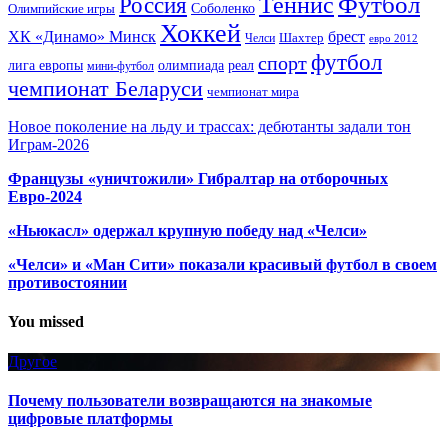
Футбол
Теннис
Россия
Олимпийские игры
Соболенко
Хоккей
ХК «Динамо» Минск
брест
Шахтер
Челси
евро 2012
футбол
спорт
олимпиада
лига европы
реал
мини-футбол
чемпионат Беларуси
чемпионат мира
Новое поколение на льду и трассах: дебютанты задали тон
Играм-2026
Французы «уничтожили» Гибралтар на отборочных
Евро-2024
«Ньюкасл» одержал крупную победу над «Челси»
«Челси» и «Ман Сити» показали красивый футбол в своем
противостоянии
You missed
Другое
Почему пользователи возвращаются на знакомые
цифровые платформы