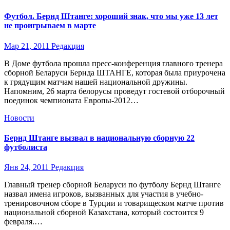
Футбол. Бернд Штанге: хороший знак, что мы уже 13 лет
не проигрываем в марте
Мар 21, 2011
Редакция
В Доме футбола прошла пресс-конференция главного тренера
сборной Беларуси Бернда ШТАНГЕ, которая была приурочена
к грядущим матчам нашей национальной дружины.
Напомним, 26 марта белорусы проведут гостевой отборочный
поединок чемпионата Европы-2012…
Новости
Бернд Штанге вызвал в национальную сборную 22
футболиста
Янв 24, 2011
Редакция
Главный тренер сборной Беларуси по футболу Бернд Штанге
назвал имена игроков, вызванных для участия в учебно-
тренировочном сборе в Турции и товарищеском матче против
национальной сборной Казахстана, который состоится 9
февраля.…