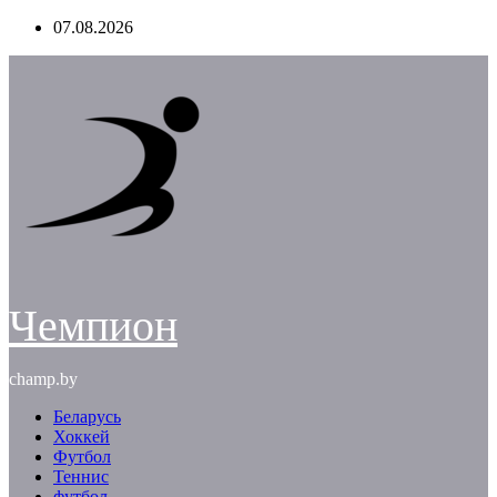
Перейти
07.08.2026
к
содержимому
Чемпион
champ.by
Беларусь
Хоккей
Футбол
Теннис
футбол