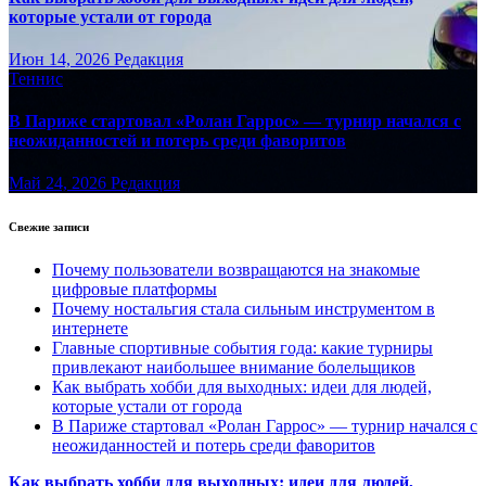
которые устали от города
Июн 14, 2026
Редакция
Теннис
В Париже стартовал «Ролан Гаррос» — турнир начался с
неожиданностей и потерь среди фаворитов
Май 24, 2026
Редакция
Свежие записи
Почему пользователи возвращаются на знакомые
цифровые платформы
Почему ностальгия стала сильным инструментом в
интернете
Главные спортивные события года: какие турниры
привлекают наибольшее внимание болельщиков
Как выбрать хобби для выходных: идеи для людей,
которые устали от города
В Париже стартовал «Ролан Гаррос» — турнир начался с
неожиданностей и потерь среди фаворитов
Как выбрать хобби для выходных: идеи для людей,