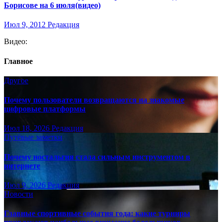
Борисове на 6 июля(видео)
Июл 9, 2012
Редакция
Видео:
Главное
Другое
Почему пользователи возвращаются на знакомые
цифровые платформы
Июл 18, 2026
Редакция
Путёвые заметки
Почему ностальгия стала сильным инструментом в
интернете
Июл 9, 2026
Редакция
Новости
Главные спортивные события года: какие турниры