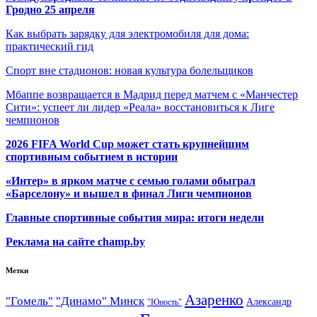
Гродно 25 апреля
Как выбрать зарядку для электромобиля для дома:
практический гид
Спорт вне стадионов: новая культура болельщиков
Мбаппе возвращается в Мадрид перед матчем с «Манчестер
Сити»: успеет ли лидер «Реала» восстановиться к Лиге
чемпионов
2026 FIFA World Cup может стать крупнейшим
спортивным событием в истории
«Интер» в ярком матче с семью голами обыграл
«Барселону» и вышел в финал Лиги чемпионов
Главные спортивные события мира: итоги недели
Реклама на сайте champ.by
Метки
Азаренко
"Гомель"
"Динамо" Минск
Александр
"Юность"