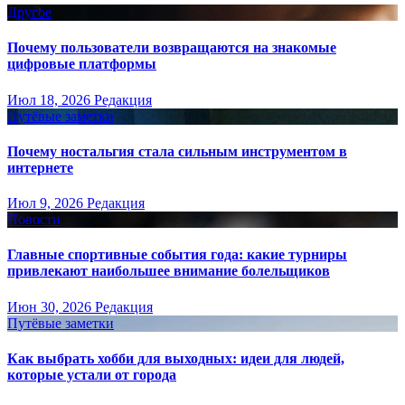
Другое
Почему пользователи возвращаются на знакомые
цифровые платформы
Июл 18, 2026
Редакция
Путёвые заметки
Почему ностальгия стала сильным инструментом в
интернете
Июл 9, 2026
Редакция
Новости
Главные спортивные события года: какие турниры
привлекают наибольшее внимание болельщиков
Июн 30, 2026
Редакция
Путёвые заметки
Как выбрать хобби для выходных: идеи для людей,
которые устали от города