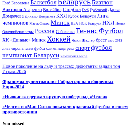
Беларусь
Баскетбол
Биатлон
Глеб
Барселона
Гандбол
Виктория Азаренко
Волейбол
Дарья
Глеб
Грабовский
Лига
КХЛ
Домрачева
Кубок Беларуси
Динамо
Домрачева
Минск
чемпионов
НХЛ
НБА
Марек Сикора
НОК Беларуси
Неман
Футбол
Теннис
Россия
Олимпийские игры
Соболенко
Хоккей
ХК «Динамо» Минск
брест
Шахтер
Челси
евро 2012
футбол
спорт
олимпиада
лига европы
реал
мини-футбол
чемпионат Беларуси
чемпионат мира
Новое поколение на льду и трассах: дебютанты задали тон
Играм-2026
Французы «уничтожили» Гибралтар на отборочных
Евро-2024
«Ньюкасл» одержал крупную победу над «Челси»
«Челси» и «Ман Сити» показали красивый футбол в своем
противостоянии
You missed