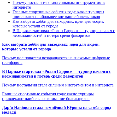
Почему ностальгия стала сильным инструментом в
интернете
Главные спортивные события года: какие турниры
привлекают наибольшее внимание болельщиков
Как выбрать хобби для выходных: идеи для людей,
которые устали от города
В Париже стартовал «Ролан Гаррос» — турнир начался с
неожиданностей и потерь среди фаворитов
Как выбрать хобби для выходных: идеи для людей,
которые устали от города
Почему пользователи возвращаются на знакомые цифровые
платформы
В Париже стартовал «Ролан Гаррос» — турнир начался с
неожиданностей и потерь среди фаворитов
Почему ностальгия стала сильным инструментом в интернете
Главные спортивные события года: какие турниры
привлекают наибольшее внимание болельщиков
Дар’я Навіцкая стала чэмпіёнкай Еўропы па самба сярод
моладзі