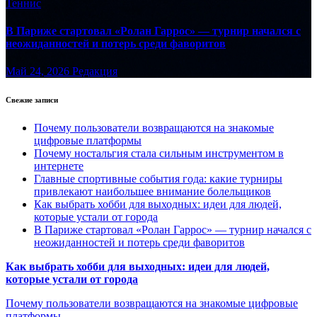
Теннис
В Париже стартовал «Ролан Гаррос» — турнир начался с
неожиданностей и потерь среди фаворитов
Май 24, 2026
Редакция
Свежие записи
Почему пользователи возвращаются на знакомые
цифровые платформы
Почему ностальгия стала сильным инструментом в
интернете
Главные спортивные события года: какие турниры
привлекают наибольшее внимание болельщиков
Как выбрать хобби для выходных: идеи для людей,
которые устали от города
В Париже стартовал «Ролан Гаррос» — турнир начался с
неожиданностей и потерь среди фаворитов
Как выбрать хобби для выходных: идеи для людей,
которые устали от города
Почему пользователи возвращаются на знакомые цифровые
платформы