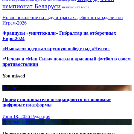
чемпионат Беларуси
чемпионат мира
Новое поколение на льду и трассах: дебютанты задали тон
Играм-2026
Французы «уничтожили» Гибралтар на отборочных
Евро-2024
«Ньюкасл» одержал крупную победу над «Челси»
«Челси» и «Ман Сити» показали красивый футбол в своем
противостоянии
You missed
Другое
Почему пользователи возвращаются на знакомые
цифровые платформы
Июл 18, 2026
Редакция
Путёвые заметки
Почему ностальгия стала сильным инструментом в