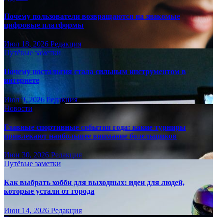
Почему пользователи возвращаются на знакомые
цифровые платформы
Июл 18, 2026
Редакция
Путёвые заметки
Почему ностальгия стала сильным инструментом в
интернете
Июл 9, 2026
Редакция
Новости
Главные спортивные события года: какие турниры
привлекают наибольшее внимание болельщиков
Июн 30, 2026
Редакция
Путёвые заметки
Как выбрать хобби для выходных: идеи для людей,
которые устали от города
Июн 14, 2026
Редакция