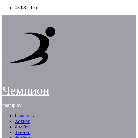
Перейти
08.08.2026
к
содержимому
Чемпион
champ.by
Беларусь
Хоккей
Футбол
Теннис
футбол