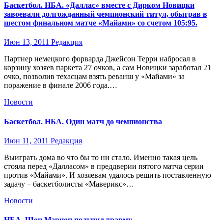
Баскетбол. НБА. «Даллас» вместе с Дирком Новицки
завоевали долгожданный чемпионский титул, обыграв в
шестом финальном матче «Майами» со счетом 105:95.
Июн 13, 2011
Редакция
Партнер немецкого форварда Джейсон Терри набросал в
корзину хозяев паркета 27 очков, а сам Новицки заработал 21
очко, позволив техасцам взять реванш у «Майами» за
поражение в финале 2006 года.…
Новости
Баскетбол. НБА. Один матч до чемпионства
Июн 11, 2011
Редакция
Выиграть дома во что бы то ни стало. Именно такая цель
стояла перед «Далласом» в преддверии пятого матча серии
против «Майами». И хозяевам удалось решить поставленную
задачу – баскетболисты «Маверикс»…
Новости
НБА. Шон Мэрион получил травму