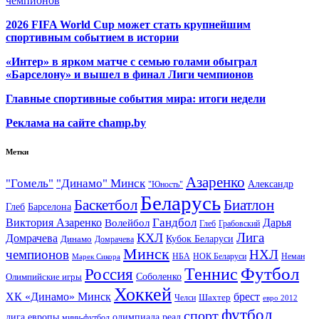
чемпионов
2026 FIFA World Cup может стать крупнейшим
спортивным событием в истории
«Интер» в ярком матче с семью голами обыграл
«Барселону» и вышел в финал Лиги чемпионов
Главные спортивные события мира: итоги недели
Реклама на сайте champ.by
Метки
Азаренко
"Гомель"
"Динамо" Минск
Александр
"Юность"
Беларусь
Баскетбол
Биатлон
Глеб
Барселона
Гандбол
Виктория Азаренко
Волейбол
Дарья
Глеб
Грабовский
Лига
КХЛ
Домрачева
Кубок Беларуси
Динамо
Домрачева
Минск
чемпионов
НХЛ
НБА
Марек Сикора
НОК Беларуси
Неман
Футбол
Теннис
Россия
Олимпийские игры
Соболенко
Хоккей
ХК «Динамо» Минск
брест
Шахтер
Челси
евро 2012
футбол
спорт
олимпиада
лига европы
реал
мини-футбол