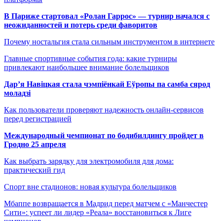
В Париже стартовал «Ролан Гаррос» — турнир начался с
неожиданностей и потерь среди фаворитов
Почему ностальгия стала сильным инструментом в интернете
Главные спортивные события года: какие турниры
привлекают наибольшее внимание болельщиков
Дар’я Навіцкая стала чэмпіёнкай Еўропы па самба сярод
моладзі
Как пользователи проверяют надежность онлайн-сервисов
перед регистрацией
Международный чемпионат по бодибилдингу пройдет в
Гродно 25 апреля
Как выбрать зарядку для электромобиля для дома:
практический гид
Спорт вне стадионов: новая культура болельщиков
Мбаппе возвращается в Мадрид перед матчем с «Манчестер
Сити»: успеет ли лидер «Реала» восстановиться к Лиге