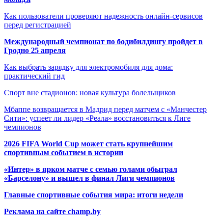
Как пользователи проверяют надежность онлайн-сервисов
перед регистрацией
Международный чемпионат по бодибилдингу пройдет в
Гродно 25 апреля
Как выбрать зарядку для электромобиля для дома:
практический гид
Спорт вне стадионов: новая культура болельщиков
Мбаппе возвращается в Мадрид перед матчем с «Манчестер
Сити»: успеет ли лидер «Реала» восстановиться к Лиге
чемпионов
2026 FIFA World Cup может стать крупнейшим
спортивным событием в истории
«Интер» в ярком матче с семью голами обыграл
«Барселону» и вышел в финал Лиги чемпионов
Главные спортивные события мира: итоги недели
Реклама на сайте champ.by