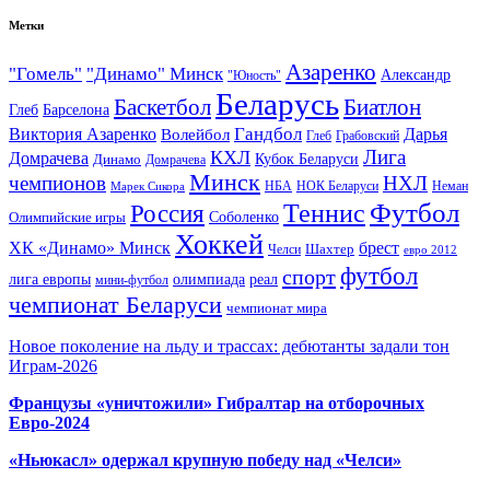
Метки
Азаренко
"Гомель"
"Динамо" Минск
Александр
"Юность"
Беларусь
Баскетбол
Биатлон
Глеб
Барселона
Гандбол
Виктория Азаренко
Волейбол
Дарья
Глеб
Грабовский
Лига
КХЛ
Домрачева
Кубок Беларуси
Динамо
Домрачева
Минск
чемпионов
НХЛ
НБА
Марек Сикора
НОК Беларуси
Неман
Футбол
Теннис
Россия
Олимпийские игры
Соболенко
Хоккей
ХК «Динамо» Минск
брест
Шахтер
Челси
евро 2012
футбол
спорт
олимпиада
лига европы
реал
мини-футбол
чемпионат Беларуси
чемпионат мира
Новое поколение на льду и трассах: дебютанты задали тон
Играм-2026
Французы «уничтожили» Гибралтар на отборочных
Евро-2024
«Ньюкасл» одержал крупную победу над «Челси»