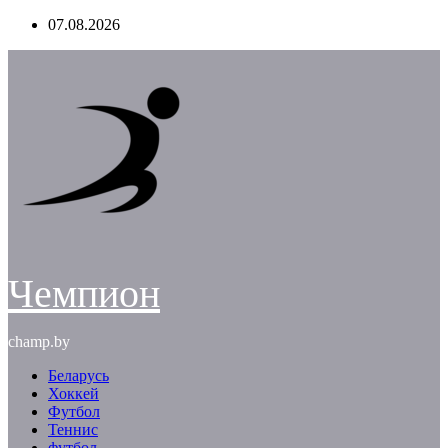
Перейти
07.08.2026
к
содержимому
Чемпион
champ.by
Беларусь
Хоккей
Футбол
Теннис
футбол