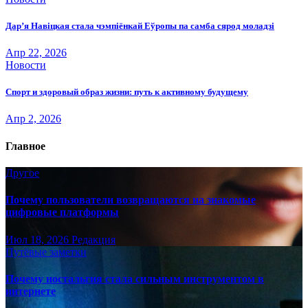
Дар’я Навіцкая стала чэмпіёнкай Еўропы па самба сярод моладзі
Апр 22, 2026
Новости
Спорт и здоровый образ жизни: путь к активному будущему
Апр 2, 2026
Главное
Другое
Почему пользователи возвращаются на знакомые
цифровые платформы
Июл 18, 2026
Редакция
Путёвые заметки
Почему ностальгия стала сильным инструментом в
интернете