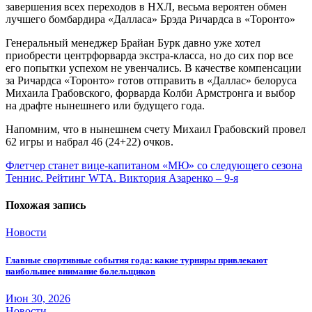
завершения всех переходов в НХЛ, весьма вероятен обмен
лучшего бомбардира «Далласа» Брэда Ричардса в «Торонто»
Генеральный менеджер Брайан Бурк давно уже хотел
приобрести центрфорварда экстра-класса, но до сих пор все
его попытки успехом не увенчались. В качестве компенсации
за Ричардса «Торонто» готов отправить в «Даллас» белоруса
Михаила Грабовского, форварда Колби Армстронга и выбор
на драфте нынешнего или будущего года.
Напомним, что в нынешнем счету Михаил Грабовский провел
62 игры и набрал 46 (24+22) очков.
Навигация
Флетчер станет вице-капитаном «МЮ» со следующего сезона
Теннис. Рейтинг WTA. Виктория Азаренко – 9-я
по
записям
Похожая запись
Новости
Главные спортивные события года: какие турниры привлекают
наибольшее внимание болельщиков
Июн 30, 2026
Новости