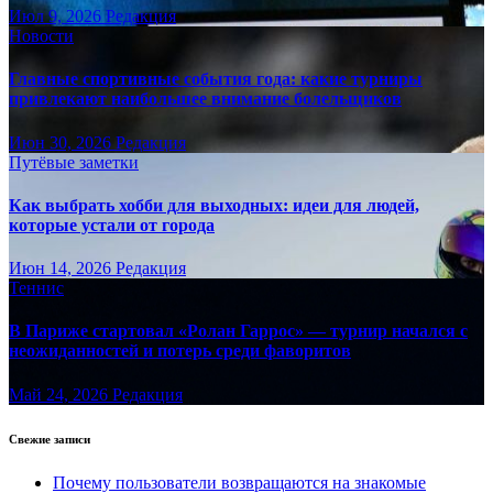
Июл 9, 2026
Редакция
Новости
Главные спортивные события года: какие турниры
привлекают наибольшее внимание болельщиков
Июн 30, 2026
Редакция
Путёвые заметки
Как выбрать хобби для выходных: идеи для людей,
которые устали от города
Июн 14, 2026
Редакция
Теннис
В Париже стартовал «Ролан Гаррос» — турнир начался с
неожиданностей и потерь среди фаворитов
Май 24, 2026
Редакция
Свежие записи
Почему пользователи возвращаются на знакомые