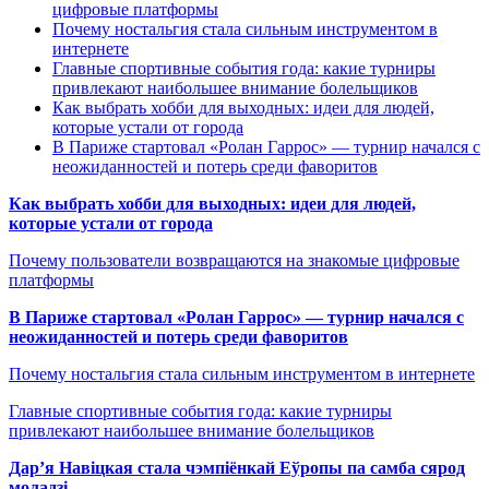
цифровые платформы
Почему ностальгия стала сильным инструментом в
интернете
Главные спортивные события года: какие турниры
привлекают наибольшее внимание болельщиков
Как выбрать хобби для выходных: идеи для людей,
которые устали от города
В Париже стартовал «Ролан Гаррос» — турнир начался с
неожиданностей и потерь среди фаворитов
Как выбрать хобби для выходных: идеи для людей,
которые устали от города
Почему пользователи возвращаются на знакомые цифровые
платформы
В Париже стартовал «Ролан Гаррос» — турнир начался с
неожиданностей и потерь среди фаворитов
Почему ностальгия стала сильным инструментом в интернете
Главные спортивные события года: какие турниры
привлекают наибольшее внимание болельщиков
Дар’я Навіцкая стала чэмпіёнкай Еўропы па самба сярод
моладзі