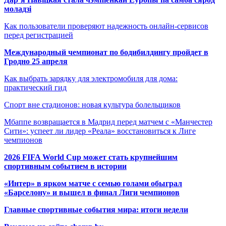
моладзі
Как пользователи проверяют надежность онлайн-сервисов
перед регистрацией
Международный чемпионат по бодибилдингу пройдет в
Гродно 25 апреля
Как выбрать зарядку для электромобиля для дома:
практический гид
Спорт вне стадионов: новая культура болельщиков
Мбаппе возвращается в Мадрид перед матчем с «Манчестер
Сити»: успеет ли лидер «Реала» восстановиться к Лиге
чемпионов
2026 FIFA World Cup может стать крупнейшим
спортивным событием в истории
«Интер» в ярком матче с семью голами обыграл
«Барселону» и вышел в финал Лиги чемпионов
Главные спортивные события мира: итоги недели