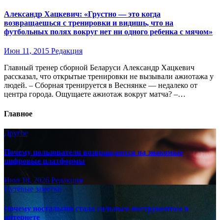
Александр Хацкевич: «Грустно — это когда
возвращаешься с тренировки и видишь, что на
футбольных полях вокруг нет ни одного ребенка с мячом»
Июн 11, 2015
Редакция
Главный тренер сборной Беларуси Александр Хацкевич
рассказал, что открытые тренировки не вызывали ажиотажа у
людей. – Сборная тренируется в Веснянке — недалеко от
центра города. Ощущаете ажиотаж вокруг матча? –…
Главное
Другое
Почему пользователи возвращаются на знакомые
цифровые платформы
Июл 18, 2026
Редакция
Путёвые заметки
Почему ностальгия стала сильным инструментом в
интернете