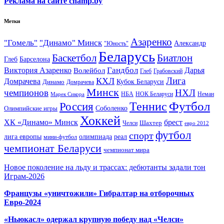
Реклама на сайте champ.by
Метки
Азаренко
"Гомель"
"Динамо" Минск
Александр
"Юность"
Беларусь
Баскетбол
Биатлон
Глеб
Барселона
Гандбол
Виктория Азаренко
Волейбол
Дарья
Глеб
Грабовский
Лига
КХЛ
Домрачева
Кубок Беларуси
Динамо
Домрачева
Минск
чемпионов
НХЛ
НБА
Марек Сикора
НОК Беларуси
Неман
Футбол
Теннис
Россия
Олимпийские игры
Соболенко
Хоккей
ХК «Динамо» Минск
брест
Шахтер
Челси
евро 2012
футбол
спорт
олимпиада
лига европы
реал
мини-футбол
чемпионат Беларуси
чемпионат мира
Новое поколение на льду и трассах: дебютанты задали тон
Играм-2026
Французы «уничтожили» Гибралтар на отборочных
Евро-2024
«Ньюкасл» одержал крупную победу над «Челси»