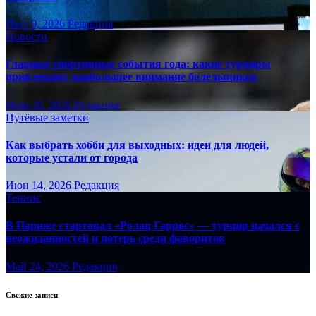
Июл 9, 2026
Редакция
Новости
Главные спортивные события года: какие турниры
привлекают наибольшее внимание болельщиков
Июн 30, 2026
Редакция
Путёвые заметки
Как выбрать хобби для выходных: идеи для людей,
которые устали от города
Июн 14, 2026
Редакция
Теннис
В Париже стартовал «Ролан Гаррос» — турнир начался с
неожиданностей и потерь среди фаворитов
Май 24, 2026
Редакция
Свежие записи