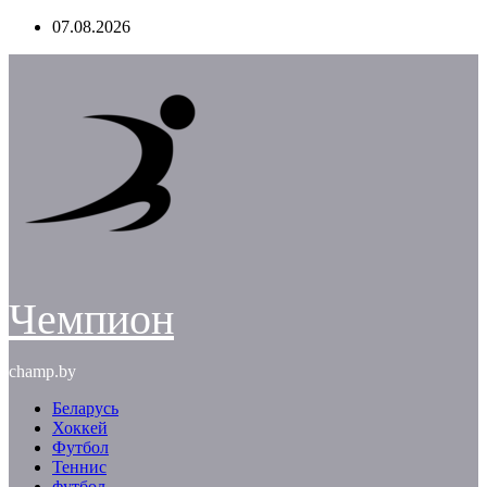
Перейти
07.08.2026
к
содержимому
Чемпион
champ.by
Беларусь
Хоккей
Футбол
Теннис
футбол