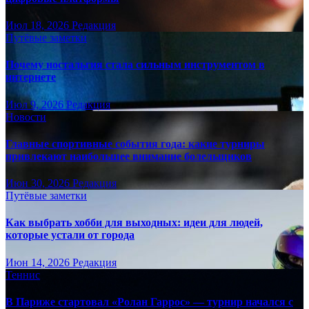
Июл 18, 2026
Редакция
Путёвые заметки
Почему ностальгия стала сильным инструментом в
интернете
Июл 9, 2026
Редакция
Новости
Главные спортивные события года: какие турниры
привлекают наибольшее внимание болельщиков
Июн 30, 2026
Редакция
Путёвые заметки
Как выбрать хобби для выходных: идеи для людей,
которые устали от города
Июн 14, 2026
Редакция
Теннис
В Париже стартовал «Ролан Гаррос» — турнир начался с