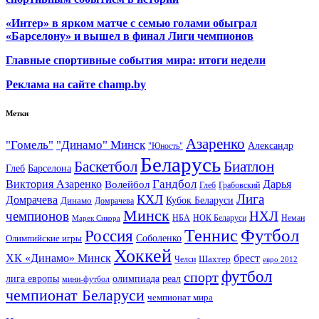
«Интер» в ярком матче с семью голами обыграл
«Барселону» и вышел в финал Лиги чемпионов
Главные спортивные события мира: итоги недели
Реклама на сайте champ.by
Метки
Азаренко
"Гомель"
"Динамо" Минск
Александр
"Юность"
Беларусь
Баскетбол
Биатлон
Глеб
Барселона
Гандбол
Виктория Азаренко
Волейбол
Дарья
Глеб
Грабовский
Лига
КХЛ
Домрачева
Кубок Беларуси
Динамо
Домрачева
Минск
чемпионов
НХЛ
НБА
Марек Сикора
НОК Беларуси
Неман
Футбол
Теннис
Россия
Олимпийские игры
Соболенко
Хоккей
ХК «Динамо» Минск
брест
Шахтер
Челси
евро 2012
футбол
спорт
олимпиада
лига европы
реал
мини-футбол
чемпионат Беларуси
чемпионат мира