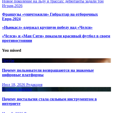
Новое поколение на льду и трассах: дебютанты задали тон
Играм-2026
Французы «уничтожили» Гибралтар на отборочных
Евро-2024
«Ньюкасл» одержал крупную победу над «Челси»
«Челси» и «Ман Сити» показали красивый футбол в своем
противостоянии
You missed
Другое
Почему пользователи возвращаются на знакомые
цифровые платформы
Июл 18, 2026
Редакция
Путёвые заметки
Почему ностальгия стала сильным инструментом в
интернете