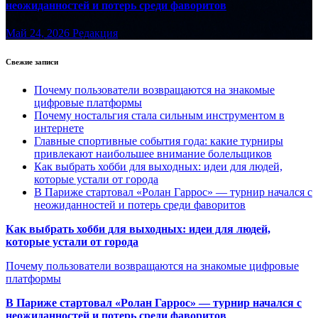
неожиданностей и потерь среди фаворитов
Май 24, 2026
Редакция
Свежие записи
Почему пользователи возвращаются на знакомые
цифровые платформы
Почему ностальгия стала сильным инструментом в
интернете
Главные спортивные события года: какие турниры
привлекают наибольшее внимание болельщиков
Как выбрать хобби для выходных: идеи для людей,
которые устали от города
В Париже стартовал «Ролан Гаррос» — турнир начался с
неожиданностей и потерь среди фаворитов
Как выбрать хобби для выходных: идеи для людей,
которые устали от города
Почему пользователи возвращаются на знакомые цифровые
платформы
В Париже стартовал «Ролан Гаррос» — турнир начался с
неожиданностей и потерь среди фаворитов