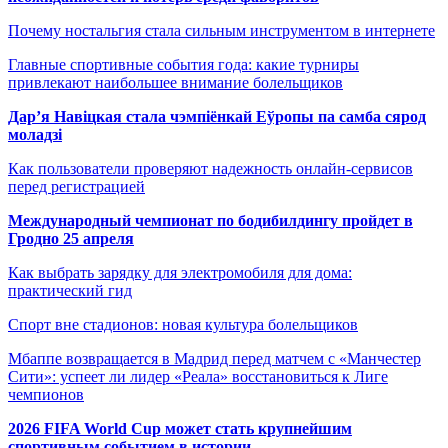
Почему ностальгия стала сильным инструментом в интернете
Главные спортивные события года: какие турниры
привлекают наибольшее внимание болельщиков
Дар’я Навіцкая стала чэмпіёнкай Еўропы па самба сярод
моладзі
Как пользователи проверяют надежность онлайн-сервисов
перед регистрацией
Международный чемпионат по бодибилдингу пройдет в
Гродно 25 апреля
Как выбрать зарядку для электромобиля для дома:
практический гид
Спорт вне стадионов: новая культура болельщиков
Мбаппе возвращается в Мадрид перед матчем с «Манчестер
Сити»: успеет ли лидер «Реала» восстановиться к Лиге
чемпионов
2026 FIFA World Cup может стать крупнейшим
спортивным событием в истории