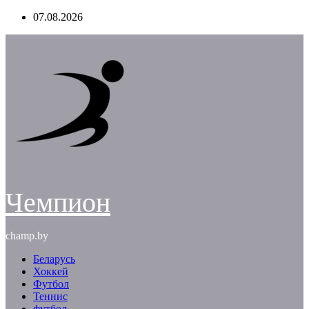
Перейти
07.08.2026
к
содержимому
Чемпион
champ.by
Беларусь
Хоккей
Футбол
Теннис
футбол