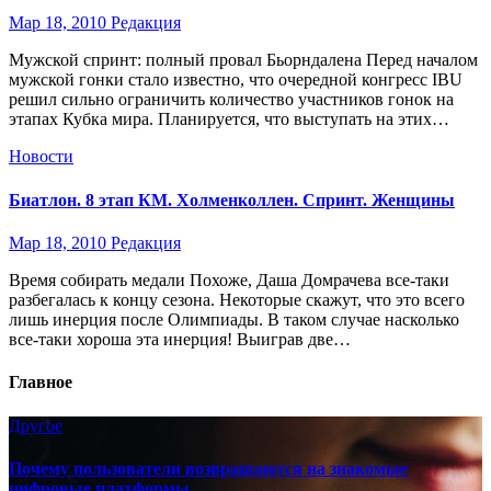
Мар 18, 2010
Редакция
Мужской спринт: полный провал Бьорндалена Перед началом
мужской гонки стало известно, что очередной конгресс IBU
решил сильно ограничить количество участников гонок на
этапах Кубка мира. Планируется, что выступать на этих…
Новости
Биатлон. 8 этап КМ. Холменколлен. Спринт. Женщины
Мар 18, 2010
Редакция
Время собирать медали Похоже, Даша Домрачева все-таки
разбегалась к концу сезона. Некоторые скажут, что это всего
лишь инерция после Олимпиады. В таком случае насколько
все-таки хороша эта инерция! Выиграв две…
Главное
Другое
Почему пользователи возвращаются на знакомые
цифровые платформы