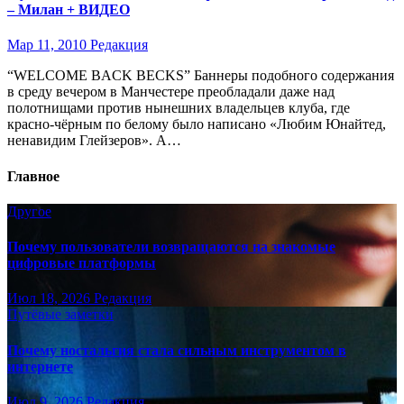
– Милан + ВИДЕО
Мар 11, 2010
Редакция
“WELCOME BACK BECKS” Баннеры подобного содержания
в среду вечером в Манчестере преобладали даже над
полотнищами против нынешних владельцев клуба, где
красно-чёрным по белому было написано «Любим Юнайтед,
ненавидим Глейзеров». А…
Главное
Другое
Почему пользователи возвращаются на знакомые
цифровые платформы
Июл 18, 2026
Редакция
Путёвые заметки
Почему ностальгия стала сильным инструментом в
интернете
Июл 9, 2026
Редакция