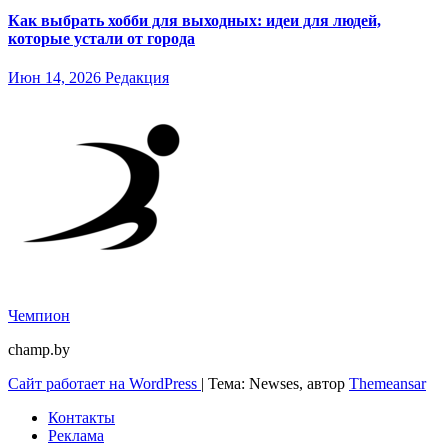
Как выбрать хобби для выходных: идеи для людей,
которые устали от города
Июн 14, 2026
Редакция
Чемпион
champ.by
Сайт работает на WordPress
|
Тема: Newses, автор
Themeansar
Контакты
Реклама