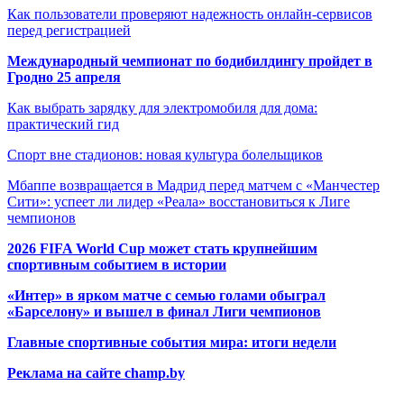
Как пользователи проверяют надежность онлайн-сервисов
перед регистрацией
Международный чемпионат по бодибилдингу пройдет в
Гродно 25 апреля
Как выбрать зарядку для электромобиля для дома:
практический гид
Спорт вне стадионов: новая культура болельщиков
Мбаппе возвращается в Мадрид перед матчем с «Манчестер
Сити»: успеет ли лидер «Реала» восстановиться к Лиге
чемпионов
2026 FIFA World Cup может стать крупнейшим
спортивным событием в истории
«Интер» в ярком матче с семью голами обыграл
«Барселону» и вышел в финал Лиги чемпионов
Главные спортивные события мира: итоги недели
Реклама на сайте champ.by