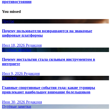
противостоянии
You missed
Другое
Почему пользователи возвращаются на знакомые
цифровые платформы
Июл 18, 2026
Редакция
Путёвые заметки
Почему ностальгия стала сильным инструментом в
интернете
Июл 9, 2026
Редакция
Новости
Главные спортивные события года: какие турниры
привлекают наибольшее внимание болельщиков
Июн 30, 2026
Редакция
Путёвые заметки