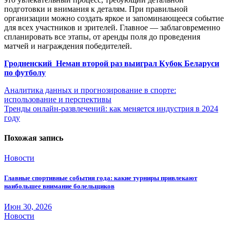
подготовки и внимания к деталям. При правильной
организации можно создать яркое и запоминающееся событие
для всех участников и зрителей. Главное — заблаговременно
спланировать все этапы, от аренды поля до проведения
матчей и награждения победителей.
Гродненский Неман второй раз выиграл Кубок Беларуси
по футболу
Навигация
Аналитика данных и прогнозирование в спорте:
использование и перспективы
по
Тренды онлайн-развлечений: как меняется индустрия в 2024
записям
году
Похожая запись
Новости
Главные спортивные события года: какие турниры привлекают
наибольшее внимание болельщиков
Июн 30, 2026
Новости