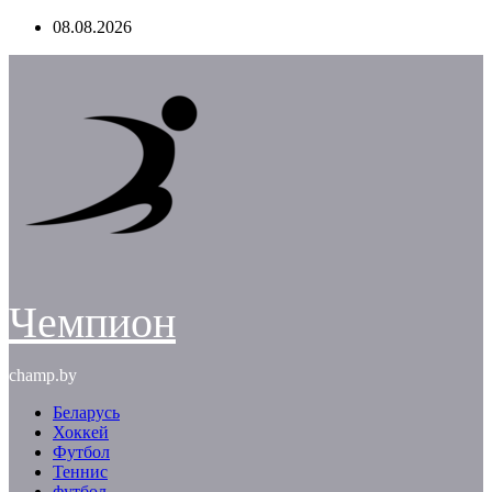
Перейти
08.08.2026
к
содержимому
Чемпион
champ.by
Беларусь
Хоккей
Футбол
Теннис
футбол