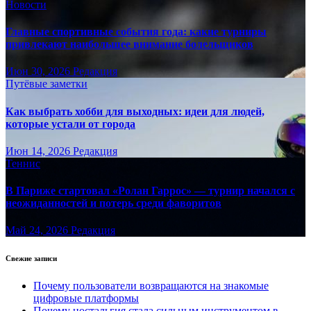
Новости
Главные спортивные события года: какие турниры
привлекают наибольшее внимание болельщиков
Июн 30, 2026
Редакция
Путёвые заметки
Как выбрать хобби для выходных: идеи для людей,
которые устали от города
Июн 14, 2026
Редакция
Теннис
В Париже стартовал «Ролан Гаррос» — турнир начался с
неожиданностей и потерь среди фаворитов
Май 24, 2026
Редакция
Свежие записи
Почему пользователи возвращаются на знакомые
цифровые платформы
Почему ностальгия стала сильным инструментом в