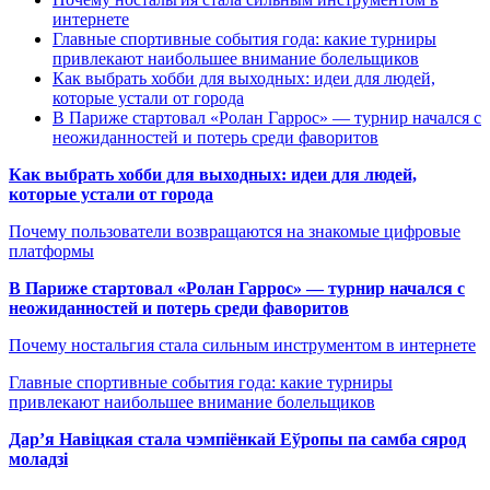
интернете
Главные спортивные события года: какие турниры
привлекают наибольшее внимание болельщиков
Как выбрать хобби для выходных: идеи для людей,
которые устали от города
В Париже стартовал «Ролан Гаррос» — турнир начался с
неожиданностей и потерь среди фаворитов
Как выбрать хобби для выходных: идеи для людей,
которые устали от города
Почему пользователи возвращаются на знакомые цифровые
платформы
В Париже стартовал «Ролан Гаррос» — турнир начался с
неожиданностей и потерь среди фаворитов
Почему ностальгия стала сильным инструментом в интернете
Главные спортивные события года: какие турниры
привлекают наибольшее внимание болельщиков
Дар’я Навіцкая стала чэмпіёнкай Еўропы па самба сярод
моладзі