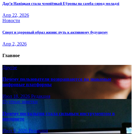
Дар’я Навіцкая стала чэмпіёнкай Еўропы па самба сярод моладзі
Апр 22, 2026
Новости
Спорт и здоровый образ жизни: путь к активному будущему
Апр 2, 2026
Главное
Другое
Почему пользователи возвращаются на знакомые
цифровые платформы
Июл 18, 2026
Редакция
Путёвые заметки
Почему ностальгия стала сильным инструментом в
интернете
Июл 9, 2026
Редакция