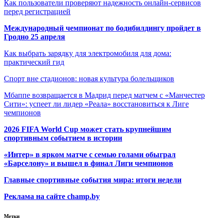
Как пользователи проверяют надежность онлайн-сервисов
перед регистрацией
Международный чемпионат по бодибилдингу пройдет в
Гродно 25 апреля
Как выбрать зарядку для электромобиля для дома:
практический гид
Спорт вне стадионов: новая культура болельщиков
Мбаппе возвращается в Мадрид перед матчем с «Манчестер
Сити»: успеет ли лидер «Реала» восстановиться к Лиге
чемпионов
2026 FIFA World Cup может стать крупнейшим
спортивным событием в истории
«Интер» в ярком матче с семью голами обыграл
«Барселону» и вышел в финал Лиги чемпионов
Главные спортивные события мира: итоги недели
Реклама на сайте champ.by
Метки