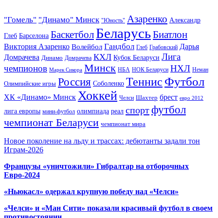
Азаренко
"Гомель"
"Динамо" Минск
Александр
"Юность"
Беларусь
Баскетбол
Биатлон
Глеб
Барселона
Гандбол
Виктория Азаренко
Волейбол
Дарья
Глеб
Грабовский
Лига
КХЛ
Домрачева
Кубок Беларуси
Динамо
Домрачева
Минск
чемпионов
НХЛ
НБА
Марек Сикора
НОК Беларуси
Неман
Футбол
Теннис
Россия
Олимпийские игры
Соболенко
Хоккей
ХК «Динамо» Минск
брест
Шахтер
Челси
евро 2012
футбол
спорт
олимпиада
лига европы
реал
мини-футбол
чемпионат Беларуси
чемпионат мира
Новое поколение на льду и трассах: дебютанты задали тон
Играм-2026
Французы «уничтожили» Гибралтар на отборочных
Евро-2024
«Ньюкасл» одержал крупную победу над «Челси»
«Челси» и «Ман Сити» показали красивый футбол в своем
противостоянии