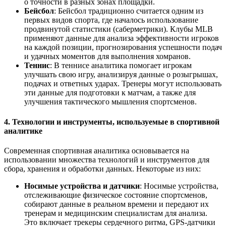
о точности в разных зонах площадки.
Бейсбол
: Бейсбол традиционно считается одним из
первых видов спорта, где началось использование
продвинутой статистики (саберметрики). Клубы MLB
применяют данные для анализа эффективности игроков
на каждой позиции, прогнозирования успешности подач
и удачных моментов для выполнения хомранов.
Теннис
: В теннисе аналитика помогает игрокам
улучшать свою игру, анализируя данные о розыгрышах,
подачах и ответных ударах. Тренеры могут использовать
эти данные для подготовки к матчам, а также для
улучшения тактического мышления спортсменов.
4.
Технологии и инструменты, используемые в спортивной
аналитике
Современная спортивная аналитика основывается на
использовании множества технологий и инструментов для
сбора, хранения и обработки данных. Некоторые из них:
Носимые устройства и датчики
: Носимые устройства,
отслеживающие физическое состояние спортсменов,
собирают данные в реальном времени и передают их
тренерам и медицинским специалистам для анализа.
Это включает трекеры сердечного ритма, GPS-датчики