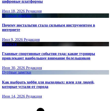
цифровые платформы
Июл 18, 2026
Редакция
Путёвые заметки
Почему ностальгия стала сильным инструментом в
интернете
Июл 9, 2026
Редакция
Новости
Главные спортивные события года: какие турниры
привлекают наибольшее внимание болельщиков
Июн 30, 2026
Редакция
Путёвые заметки
Как выбрать хобби для выходных: идеи для людей,
которые устали от города
Июн 14, 2026
Редакция