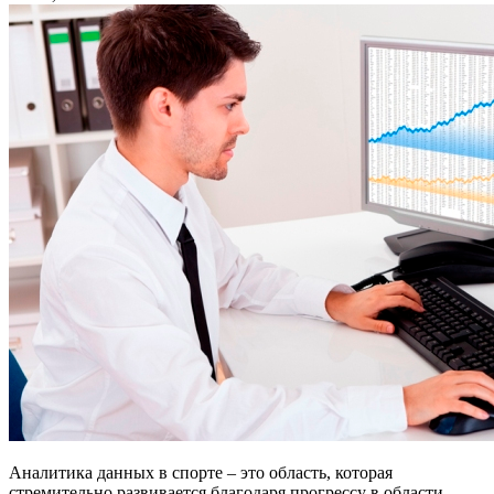
Аналитика данных в спорте – это область, которая
стремительно развивается благодаря прогрессу в области