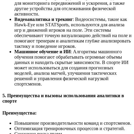
для мониторинга передвижений и ускорения, а также
другие устройства для отслеживания физической
активности.
Видеоаналитика и трекинг
: Видеосистемы, такие как
Hawk-Eye или STATSports, используются для анализа
игр и движений игроков на поле. Эти системы
обеспечивают точную визуализацию действий на поле и
помогают тренерам и аналитикам глубже анализировать
тактику и поведение игроков.
Машинное обучение и ИИ
: Алгоритмы машинного
обучения помогают обрабатывать огромные объемы
данных и находить скрытые зависимости. В спорте ИИ
может использоваться для создания прогнозных
моделей, анализа матчей, улучшения тактических
решений и управления физической нагрузкой
спортсменов.
5.
Преимущества и вызовы использования аналитики в
спорте
Преимущества:
Повышение производительности команд и спортсменов.
Оптимизация тренировочных процессов и стратегий.
Снижение риска травм.