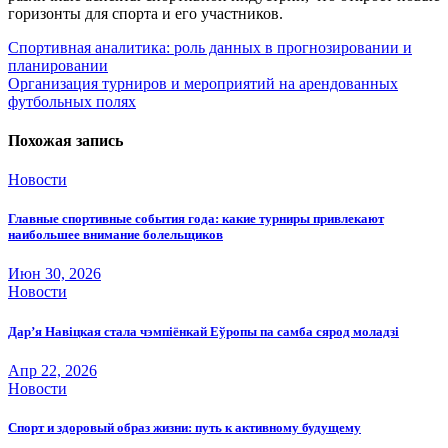
горизонты для спорта и его участников.
Навигация
Спортивная аналитика: роль данных в прогнозировании и
планировании
по
Организация турниров и мероприятий на арендованных
записям
футбольных полях
Похожая запись
Новости
Главные спортивные события года: какие турниры привлекают
наибольшее внимание болельщиков
Июн 30, 2026
Новости
Дар’я Навіцкая стала чэмпіёнкай Еўропы па самба сярод моладзі
Апр 22, 2026
Новости
Спорт и здоровый образ жизни: путь к активному будущему