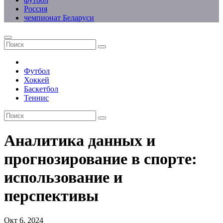
Россия
чемпионат Беларуси
Футбол
Хоккей
Баскетбол
Теннис
Аналитика данных и
прогнозирование в спорте:
использование и
перспективы
Окт 6, 2024