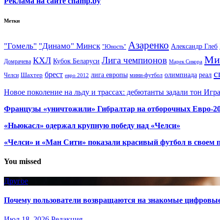
Реклама на сайте champ.by
Метки
Азаренко
"Гомель"
"Динамо" Минск
Александр Глеб
"Юность"
Ми
Лига чемпионов
КХЛ
Кубок Беларуси
Домрачева
Марек Сикора
с
брест
олимпиада
Шахтер
лига европы
реал
Челси
мини-футбол
евро 2012
Новое поколение на льду и трассах: дебютанты задали тон Игр
Французы «уничтожили» Гибралтар на отборочных Евро-2
«Ньюкасл» одержал крупную победу над «Челси»
«Челси» и «Ман Сити» показали красивый футбол в своем 
You missed
Другое
Почему пользователи возвращаются на знакомые цифровы
Июл 18, 2026
Редакция