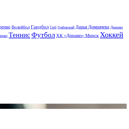
Гандбол
ренко
Волейбол
Дарья Домрачева
Динамо
Глеб
Грабовский
Футбол
Хоккей
Теннис
ХК «Динамо» Минск
енко