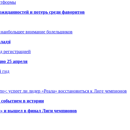
атформы
ожиданностей и потерь среди фаворитов
т наибольшее внимание болельщиков
ладзі
д регистрацией
но 25 апреля
й гид
и»: успеет ли лидер «Реала» восстановиться к Лиге чемпионов
 событием в истории
у» и вышел в финал Лиги чемпионов