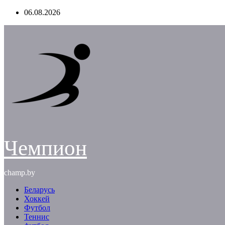
Перейти
06.08.2026
к
содержимому
Чемпион
champ.by
Беларусь
Хоккей
Футбол
Теннис