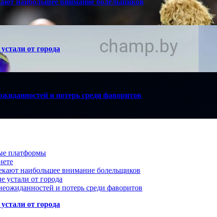
кают наибольшее внимание болельщиков
устали от города
ожиданностей и потерь среди фаворитов
вые платформы
нете
лекают наибольшее внимание болельщиков
е устали от города
неожиданностей и потерь среди фаворитов
устали от города