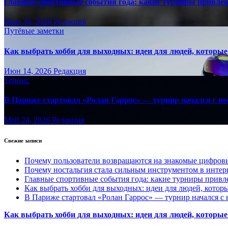
Главные спортивные события года: какие турниры привле
Июн 30, 2026
Редакция
Путёвые заметки
Как выбрать хобби для выходных: идеи для людей, которые 
Июн 14, 2026
Редакция
Теннис
В Париже стартовал «Ролан Гаррос» — турнир начался с не
Май 24, 2026
Редакция
Свежие записи
Почему пользователи возвращаются на знакомые цифро
Почему ностальгия стала сильным инструментом в интер
Главные спортивные события года: какие турниры прив
Как выбрать хобби для выходных: идеи для людей, которы
В Париже стартовал «Ролан Гаррос» — турнир начался с 
Как выбрать хобби для выходных: идеи для людей, которые 