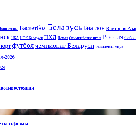
Беларусь
Баскетбол
Биатлон
Виктория Аза
Барселона
Россия
нск
НХЛ
Олимпийские игры
Собол
НБА
НОК Беларуси
Неман
футбол
чемпионат Беларуси
порт
чемпионат мира
ам-2026
024
противостоянии
е платформы