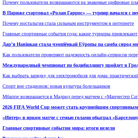
Почему пользователи возвращаются на знакомые цифровые пл
В Париже стартовал «Ролан Гаррос» — турнир начался с не
Почему ностальгия стала сильным инструментом в интернете
Главные спортивные события года: какие турниры привлекаю
Дар’я Навіцкая стала чэмпіёнкай Еўропы па самба сярод мо
Как пользователи проверяют надежность онлайн-сервисов пере
Международный чемпионат по бодибилдингу пройдет в Грод
Как выбрать зарядку для электромобиля для дома: практически
Спорт вне стадионов: новая культура болельщиков
Мбаппе возвращается в Мадрид перед матчем с «Манчестер Сит
2026 FIFA World Cup может стать крупнейшим спортивным
«Интер» в ярком матче с семью голами обыграл «Барселон
Главные спортивные события мира: итоги недели