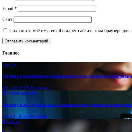
Email
*
Сайт
Сохранить моё имя, email и адрес сайта в этом браузере д
Главное
Другое
Почему пользователи возвращаются на знакомые цифровы
Июл 18, 2026
Редакция
Путёвые заметки
Почему ностальгия стала сильным инструментом в интерне
Июл 9, 2026
Редакция
Новости