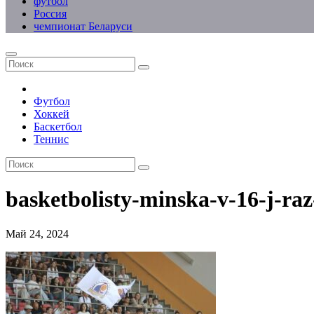
футбол
Россия
чемпионат Беларуси
Футбол
Хоккей
Баскетбол
Теннис
basketbolisty-minska-v-16-j-ra
Май 24, 2024