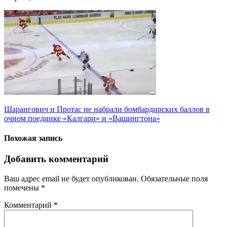
Навигация
Шарангович и Протас не набрали бомбардирских баллов в
очном поединке «Калгари» и «Вашингтона»
по
записям
Похожая запись
Добавить комментарий
Ваш адрес email не будет опубликован.
Обязательные поля
помечены
*
Комментарий
*