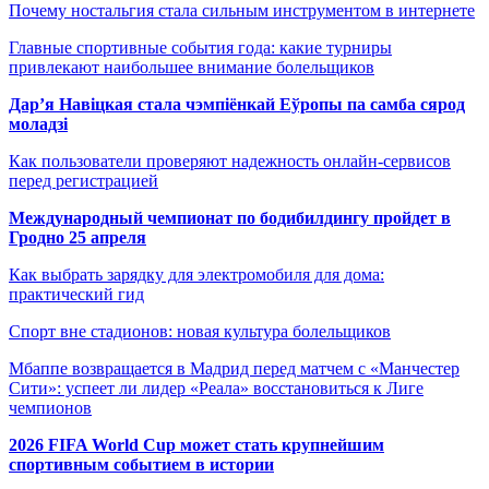
Почему ностальгия стала сильным инструментом в интернете
Главные спортивные события года: какие турниры
привлекают наибольшее внимание болельщиков
Дар’я Навіцкая стала чэмпіёнкай Еўропы па самба сярод
моладзі
Как пользователи проверяют надежность онлайн-сервисов
перед регистрацией
Международный чемпионат по бодибилдингу пройдет в
Гродно 25 апреля
Как выбрать зарядку для электромобиля для дома:
практический гид
Спорт вне стадионов: новая культура болельщиков
Мбаппе возвращается в Мадрид перед матчем с «Манчестер
Сити»: успеет ли лидер «Реала» восстановиться к Лиге
чемпионов
2026 FIFA World Cup может стать крупнейшим
спортивным событием в истории