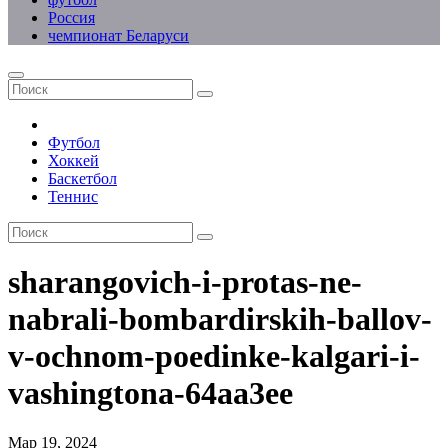
Россия
чемпионат Беларуси
Футбол
Хоккей
Баскетбол
Теннис
sharangovich-i-protas-ne-
nabrali-bombardirskih-ballov-
v-ochnom-poedinke-kalgari-i-
vashingtona-64aa3ee
Мар 19, 2024