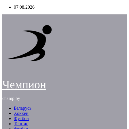
Перейти
07.08.2026
к
содержимому
Чемпион
champ.by
Беларусь
Хоккей
Футбол
Теннис
футбол