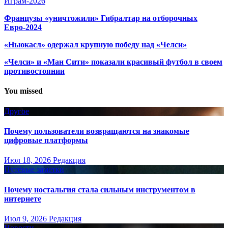
Играм-2026
Французы «уничтожили» Гибралтар на отборочных
Евро-2024
«Ньюкасл» одержал крупную победу над «Челси»
«Челси» и «Ман Сити» показали красивый футбол в своем
противостоянии
You missed
Другое
Почему пользователи возвращаются на знакомые
цифровые платформы
Июл 18, 2026
Редакция
Путёвые заметки
Почему ностальгия стала сильным инструментом в
интернете
Июл 9, 2026
Редакция
Новости