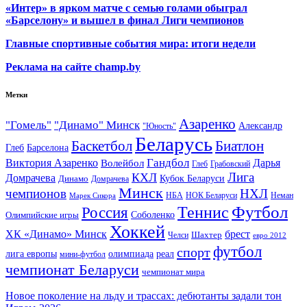
«Интер» в ярком матче с семью голами обыграл
«Барселону» и вышел в финал Лиги чемпионов
Главные спортивные события мира: итоги недели
Реклама на сайте champ.by
Метки
Азаренко
"Гомель"
"Динамо" Минск
Александр
"Юность"
Беларусь
Баскетбол
Биатлон
Глеб
Барселона
Гандбол
Виктория Азаренко
Волейбол
Дарья
Глеб
Грабовский
Лига
КХЛ
Домрачева
Кубок Беларуси
Динамо
Домрачева
Минск
чемпионов
НХЛ
НБА
Марек Сикора
НОК Беларуси
Неман
Футбол
Теннис
Россия
Олимпийские игры
Соболенко
Хоккей
ХК «Динамо» Минск
брест
Шахтер
Челси
евро 2012
футбол
спорт
олимпиада
лига европы
реал
мини-футбол
чемпионат Беларуси
чемпионат мира
Новое поколение на льду и трассах: дебютанты задали тон