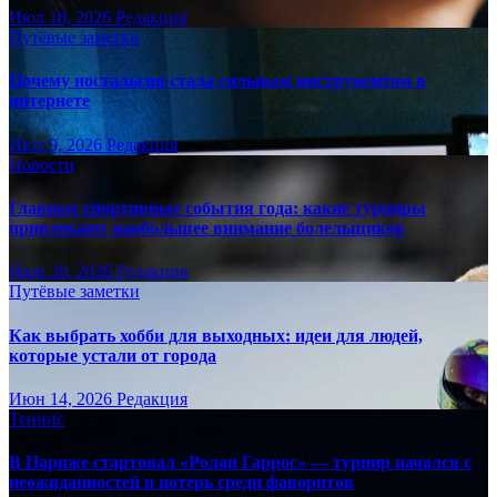
Июл 18, 2026
Редакция
Путёвые заметки
Почему ностальгия стала сильным инструментом в
интернете
Июл 9, 2026
Редакция
Новости
Главные спортивные события года: какие турниры
привлекают наибольшее внимание болельщиков
Июн 30, 2026
Редакция
Путёвые заметки
Как выбрать хобби для выходных: идеи для людей,
которые устали от города
Июн 14, 2026
Редакция
Теннис
В Париже стартовал «Ролан Гаррос» — турнир начался с
неожиданностей и потерь среди фаворитов