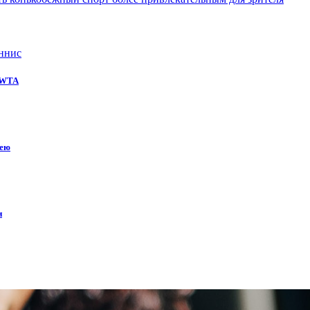
ннис
е WTA
кею
и