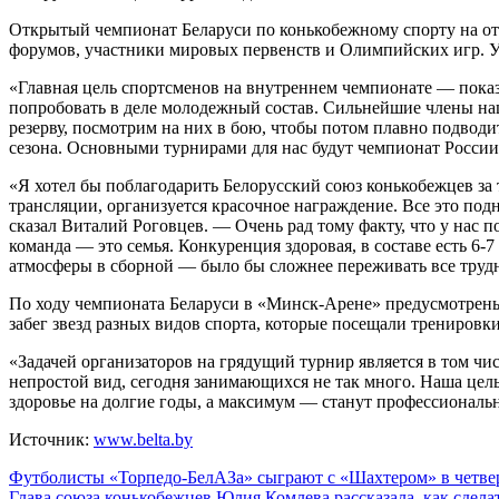
Открытый чемпионат Беларуси по конькобежному спорту на от
форумов, участники мировых первенств и Олимпийских игр. У
«Главная цель спортсменов на внутреннем чемпионате — показа
попробовать в деле молодежный состав. Сильнейшие члены на
резерву, посмотрим на них в бою, чтобы потом плавно подво
сезона. Основными турнирами для нас будут чемпионат России
«Я хотел бы поблагодарить Белорусский союз конькобежцев за 
трансляции, организуется красочное награждение. Все это по
сказал Виталий Роговцев. — Очень рад тому факту, что у нас
команда — это семья. Конкуренция здоровая, в составе есть 6-
атмосферы в сборной — было бы сложнее переживать все трудн
По ходу чемпионата Беларуси в «Минск-Арене» предусмотрены 
забег звезд разных видов спорта, которые посещали тренировки
«Задачей организаторов на грядущий турнир является в том ч
непростой вид, сегодня занимающихся не так много. Наша цел
здоровье на долгие годы, а максимум — станут профессионал
Источник:
www.belta.by
Навигация
Футболисты «Торпедо-БелАЗа» сыграют с «Шахтером» в четве
Глава союза конькобежцев Юлия Комлева рассказала, как сдела