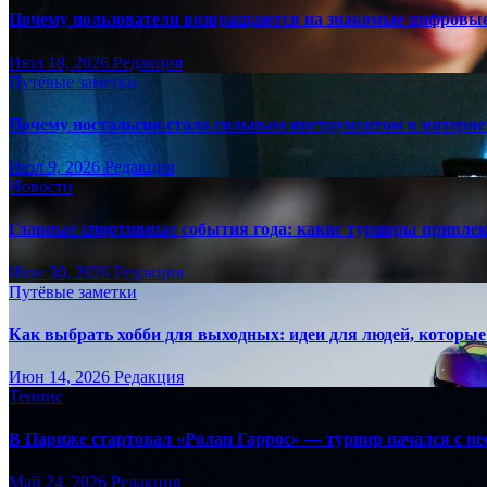
Почему пользователи возвращаются на знакомые цифровы
Июл 18, 2026
Редакция
Путёвые заметки
Почему ностальгия стала сильным инструментом в интерне
Июл 9, 2026
Редакция
Новости
Главные спортивные события года: какие турниры привле
Июн 30, 2026
Редакция
Путёвые заметки
Как выбрать хобби для выходных: идеи для людей, которые 
Июн 14, 2026
Редакция
Теннис
В Париже стартовал «Ролан Гаррос» — турнир начался с не
Май 24, 2026
Редакция