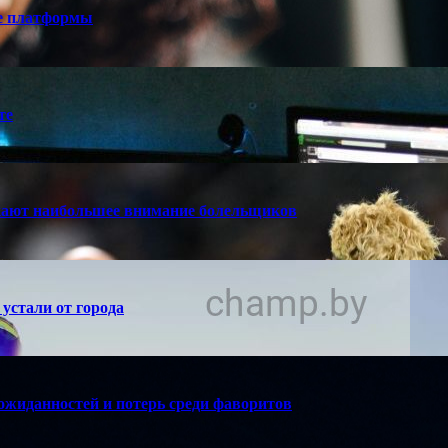
е платформы
те
кают наибольшее внимание болельщиков
устали от города
ожиданностей и потерь среди фаворитов