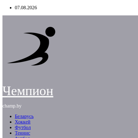
Перейти
07.08.2026
к
содержимому
Чемпион
champ.by
Беларусь
Хоккей
Футбол
Теннис