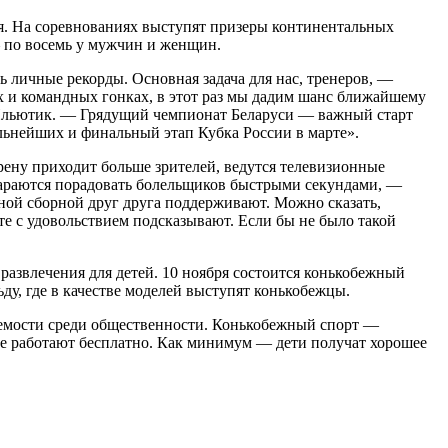
я. На соревнованиях выступят призеры континентальных
 по восемь у мужчин и женщин.
ь личные рекорды. Основная задача для нас, тренеров, —
х и командных гонках, в этот раз мы дадим шанс ближайшему
 Ильютик. — Грядущий чемпионат Беларуси — важный старт
ильнейших и финальный этап Кубка России в марте».
арену приходит больше зрителей, ведутся телевизионные
стараются порадовать болельщиков быстрыми секундами, —
ьной сборной друг друга поддерживают. Можно сказать,
 те с удовольствием подсказывают. Если бы не было такой
азвлечения для детей. 10 ноября состоится конькобежный
ду, где в качестве моделей выступят конькобежцы.
ваемости среди общественности. Конькобежный спорт —
ые работают бесплатно. Как минимум — дети получат хорошее