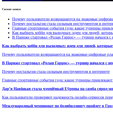
Свежие записи
Почему пользователи возвращаются на знакомые цифро
Почему ностальгия стала сильным инструментом в интер
Главные спортивные события года: какие турниры прив
Как выбрать хобби для выходных: идеи для людей, которы
В Париже стартовал «Ролан Гаррос» — турнир начался с 
Как выбрать хобби для выходных: идеи для людей, которые 
Почему пользователи возвращаются на знакомые цифровые пл
В Париже стартовал «Ролан Гаррос» — турнир начался с не
Почему ностальгия стала сильным инструментом в интернете
Главные спортивные события года: какие турниры привлекаю
Дар’я Навіцкая стала чэмпіёнкай Еўропы па самба сярод мо
Как пользователи проверяют надежность онлайн-сервисов пере
Международный чемпионат по бодибилдингу пройдет в Грод