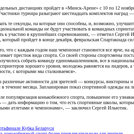
дельных дистанциях пройдет в «Минск-Арене» с 10 по 12 ноябр
частники турнира разыграют шестнадцать комплектов наград —
ть те секунды, на которые они способны, и, возможно, улучшит
циональной команды не будут участвовать в командных спринта
дить к участию в крупнейших соревнованиях, — отметил Сергей
, который пройдет в конце декабря, февральская Спартакиада с
то, что с каждым годом наш чемпионат становится все ярче, на 
днимает престиж вида спорта. Со своей стороны спортсмены по
 получилось собрать команду единомышленников, все в национал
7 спринтеров хорошего уровня, молодежь равняется на лидеров, а
ости, с которыми мы сталкиваемся».
различные активности для зрителей — конкурсы, викторины и р
 в течение месяца. Запланирован показ спортивной одежды на ль
исле популяризация конькобежного спорта, повышение его узна
ь — дать информацию о том, что есть спортивные школы, котор
ьными атлетами и чемпионами», — заключил Сергей Ильютик.
ртьфинале Кубка Беларуси
ть конькобежный спорт более привлекательным для зрителя