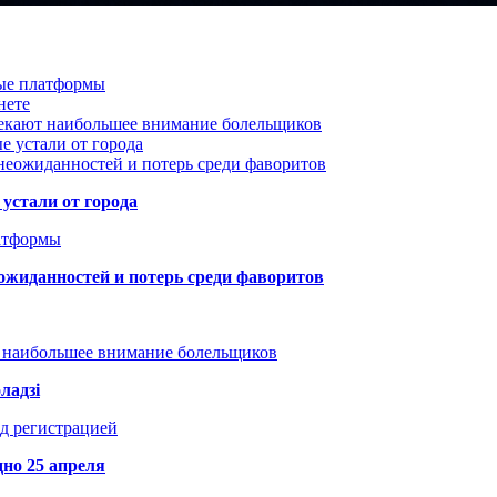
вые платформы
нете
лекают наибольшее внимание болельщиков
е устали от города
неожиданностей и потерь среди фаворитов
устали от города
атформы
ожиданностей и потерь среди фаворитов
т наибольшее внимание болельщиков
ладзі
д регистрацией
но 25 апреля