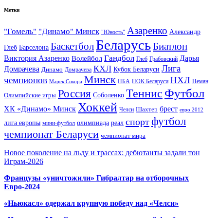
Метки
Азаренко
"Гомель"
"Динамо" Минск
Александр
"Юность"
Беларусь
Баскетбол
Биатлон
Глеб
Барселона
Гандбол
Виктория Азаренко
Волейбол
Дарья
Глеб
Грабовский
Лига
КХЛ
Домрачева
Кубок Беларуси
Динамо
Домрачева
Минск
чемпионов
НХЛ
НБА
Марек Сикора
НОК Беларуси
Неман
Футбол
Теннис
Россия
Олимпийские игры
Соболенко
Хоккей
ХК «Динамо» Минск
брест
Шахтер
Челси
евро 2012
футбол
спорт
олимпиада
лига европы
реал
мини-футбол
чемпионат Беларуси
чемпионат мира
Новое поколение на льду и трассах: дебютанты задали тон
Играм-2026
Французы «уничтожили» Гибралтар на отборочных
Евро-2024
«Ньюкасл» одержал крупную победу над «Челси»