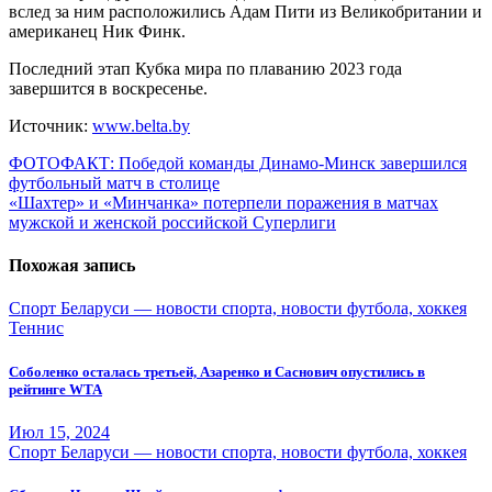
вслед за ним расположились Адам Пити из Великобритании и
американец Ник Финк.
Последний этап Кубка мира по плаванию 2023 года
завершится в воскресенье.
Источник:
www.belta.by
Навигация
ФОТОФАКТ: Победой команды Динамо-Минск завершился
футбольный матч в столице
по
«Шахтер» и «Минчанка» потерпели поражения в матчах
записям
мужской и женской российской Суперлиги
Похожая запись
Спорт Беларуси — новости спорта, новости футбола, хоккея
Теннис
Соболенко осталась третьей, Азаренко и Саснович опустились в
рейтинге WTA
Июл 15, 2024
Спорт Беларуси — новости спорта, новости футбола, хоккея