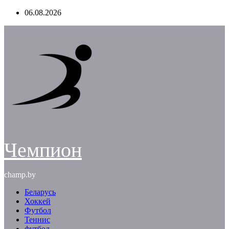
Перейти
06.08.2026
к
содержимому
Чемпион
champ.by
Беларусь
Хоккей
Футбол
Теннис
футбол