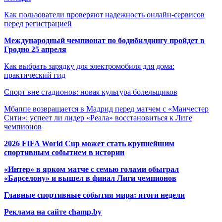
Как пользователи проверяют надежность онлайн-сервисов
перед регистрацией
Международный чемпионат по бодибилдингу пройдет в
Гродно 25 апреля
Как выбрать зарядку для электромобиля для дома:
практический гид
Спорт вне стадионов: новая культура болельщиков
Мбаппе возвращается в Мадрид перед матчем с «Манчестер
Сити»: успеет ли лидер «Реала» восстановиться к Лиге
чемпионов
2026 FIFA World Cup может стать крупнейшим
спортивным событием в истории
«Интер» в ярком матче с семью голами обыграл
«Барселону» и вышел в финал Лиги чемпионов
Главные спортивные события мира: итоги недели
Реклама на сайте champ.by