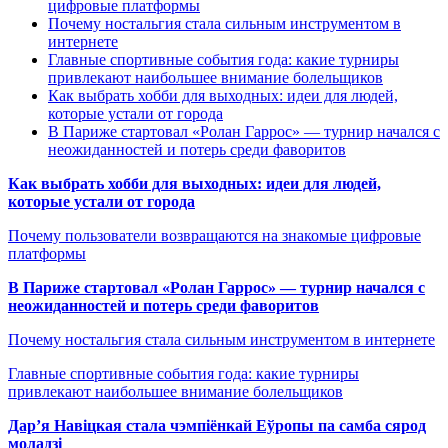
цифровые платформы
Почему ностальгия стала сильным инструментом в
интернете
Главные спортивные события года: какие турниры
привлекают наибольшее внимание болельщиков
Как выбрать хобби для выходных: идеи для людей,
которые устали от города
В Париже стартовал «Ролан Гаррос» — турнир начался с
неожиданностей и потерь среди фаворитов
Как выбрать хобби для выходных: идеи для людей,
которые устали от города
Почему пользователи возвращаются на знакомые цифровые
платформы
В Париже стартовал «Ролан Гаррос» — турнир начался с
неожиданностей и потерь среди фаворитов
Почему ностальгия стала сильным инструментом в интернете
Главные спортивные события года: какие турниры
привлекают наибольшее внимание болельщиков
Дар’я Навіцкая стала чэмпіёнкай Еўропы па самба сярод
моладзі