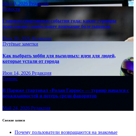
Июл 9, 2026
Редакция
Новости
Главные спортивные события года: какие турниры
привлекают наибольшее внимание болельщиков
Июн 30, 2026
Редакция
Путёвые заметки
Как выбрать хобби для выходных: идеи для людей,
которые устали от города
Июн 14, 2026
Редакция
Теннис
В Париже стартовал «Ролан Гаррос» — турнир начался с
неожиданностей и потерь среди фаворитов
Май 24, 2026
Редакция
Свежие записи
Почему пользователи возвращаются на знакомые