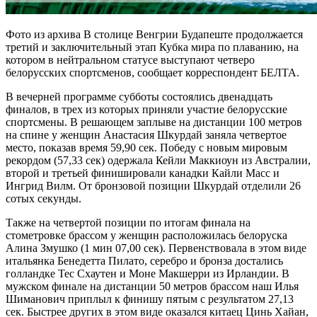
Фото из архива В столице Венгрии Будапеште продолжается
третий и заключительный этап Кубка мира по плаванию, на
котором в нейтральном статусе выступают четверо
белорусских спортсменов, сообщает корреспондент БЕЛТА.
В вечерней программе субботы состоялись двенадцать
финалов, в трех из которых приняли участие белорусские
спортсмены. В решающем заплыве на дистанции 100 метров
на спине у женщин Анастасия Шкурдай заняла четвертое
место, показав время 59,90 сек. Победу с новым мировым
рекордом (57,33 сек) одержала Кейли Маккиоун из Австралии,
второй и третьей финишировали канадки Кайли Масс и
Ингрид Вилм. От бронзовой позиции Шкурдай отделили 26
сотых секунды.
Также на четвертой позиции по итогам финала на
стометровке брассом у женщин расположилась белоруска
Алина Змушко (1 мин 07,00 сек). Первенствовала в этом виде
итальянка Бенедетта Пилато, серебро и бронза достались
голландке Тес Схаутен и Моне Макшерри из Ирландии. В
мужском финале на дистанции 50 метров брассом наш Илья
Шиманович приплыл к финишу пятым с результатом 27,13
сек. Быстрее других в этом виде оказался китаец Цинь Хайан,