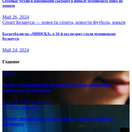
Сборные Чехии и Швейцарии сыграют в финале чемпионата мира по
хоккею
Май 26, 2024
Спорт Беларуси — новости спорта, новости футбола, хоккея
Баскетболисты «МИНСКА» в 16-й раз подряд стали чемпионами
Беларуси
Май 24, 2024
Главное
Другое
Почему пользователи возвращаются на знакомые
цифровые платформы
Июл 18, 2026
Редакция
Путёвые заметки
Почему ностальгия стала сильным инструментом в
интернете