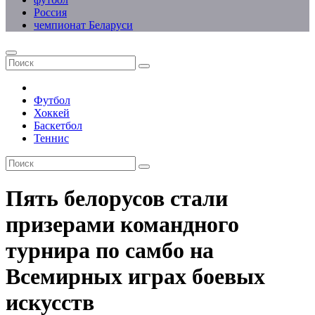
Россия
чемпионат Беларуси
Футбол
Хоккей
Баскетбол
Теннис
Пять белорусов стали
призерами командного
турнира по самбо на
Всемирных играх боевых
искусств