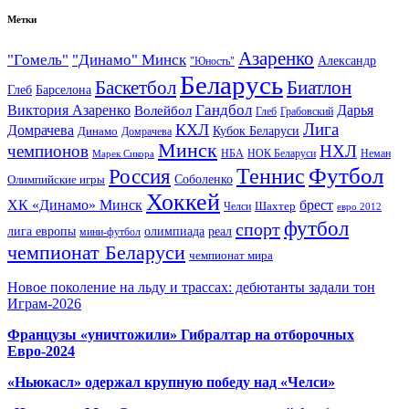
Метки
Азаренко
"Гомель"
"Динамо" Минск
Александр
"Юность"
Беларусь
Баскетбол
Биатлон
Глеб
Барселона
Гандбол
Виктория Азаренко
Волейбол
Дарья
Глеб
Грабовский
Лига
КХЛ
Домрачева
Кубок Беларуси
Динамо
Домрачева
Минск
чемпионов
НХЛ
НБА
Марек Сикора
НОК Беларуси
Неман
Футбол
Теннис
Россия
Олимпийские игры
Соболенко
Хоккей
ХК «Динамо» Минск
брест
Шахтер
Челси
евро 2012
футбол
спорт
олимпиада
лига европы
реал
мини-футбол
чемпионат Беларуси
чемпионат мира
Новое поколение на льду и трассах: дебютанты задали тон
Играм-2026
Французы «уничтожили» Гибралтар на отборочных
Евро-2024
«Ньюкасл» одержал крупную победу над «Челси»