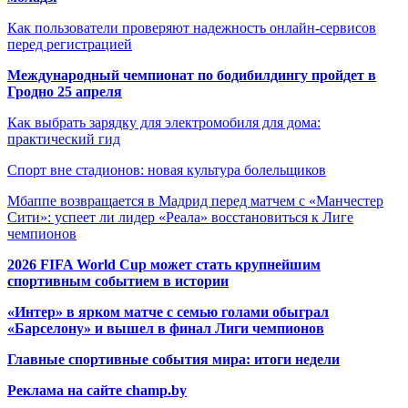
Как пользователи проверяют надежность онлайн-сервисов
перед регистрацией
Международный чемпионат по бодибилдингу пройдет в
Гродно 25 апреля
Как выбрать зарядку для электромобиля для дома:
практический гид
Спорт вне стадионов: новая культура болельщиков
Мбаппе возвращается в Мадрид перед матчем с «Манчестер
Сити»: успеет ли лидер «Реала» восстановиться к Лиге
чемпионов
2026 FIFA World Cup может стать крупнейшим
спортивным событием в истории
«Интер» в ярком матче с семью голами обыграл
«Барселону» и вышел в финал Лиги чемпионов
Главные спортивные события мира: итоги недели
Реклама на сайте champ.by