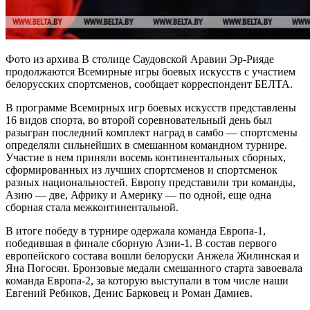
Фото из архива В столице Саудовской Аравии Эр-Рияде
продолжаются Всемирные игры боевых искусств с участием
белорусских спортсменов, сообщает корреспондент БЕЛТА.
В программе Всемирных игр боевых искусств представлены
16 видов спорта, во второй соревновательный день был
разыгран последний комплект наград в самбо — спортсмены
определяли сильнейших в смешанном командном турнире.
Участие в нем приняли восемь континентальных сборных,
сформированных из лучших спортсменов и спортсменок
разных национальностей. Европу представили три команды,
Азию — две, Африку и Америку — по одной, еще одна
сборная стала межконтинентальной.
В итоге победу в турнире одержала команда Европа-1,
победившая в финале сборную Азии-1. В состав первого
европейского состава вошли белоруски Анжела Жилинская и
Яна Погосян. Бронзовые медали смешанного старта завоевала
команда Европа-2, за которую выступали в том числе наши
Евгений Ребиков, Денис Барковец и Роман Дамиев.