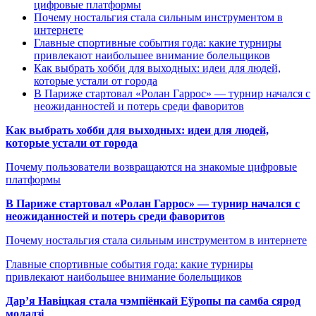
цифровые платформы
Почему ностальгия стала сильным инструментом в
интернете
Главные спортивные события года: какие турниры
привлекают наибольшее внимание болельщиков
Как выбрать хобби для выходных: идеи для людей,
которые устали от города
В Париже стартовал «Ролан Гаррос» — турнир начался с
неожиданностей и потерь среди фаворитов
Как выбрать хобби для выходных: идеи для людей,
которые устали от города
Почему пользователи возвращаются на знакомые цифровые
платформы
В Париже стартовал «Ролан Гаррос» — турнир начался с
неожиданностей и потерь среди фаворитов
Почему ностальгия стала сильным инструментом в интернете
Главные спортивные события года: какие турниры
привлекают наибольшее внимание болельщиков
Дар’я Навіцкая стала чэмпіёнкай Еўропы па самба сярод
моладзі