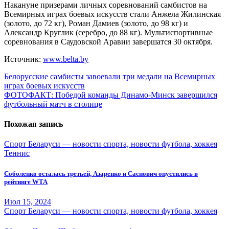
Накануне призерами личных соревнований самбистов на
Всемирных играх боевых искусств стали Анжела Жилинская
(золото, до 72 кг), Роман Дамиев (золото, до 98 кг) и
Александр Круглик (серебро, до 88 кг). Мультиспортивные
соревнования в Саудовской Аравии завершатся 30 октября.
Источник:
www.belta.by
Навигация
Белорусские самбисты завоевали три медали на Всемирных
играх боевых искусств
по
ФОТОФАКТ: Победой команды Динамо-Минск завершился
записям
футбольный матч в столице
Похожая запись
Спорт Беларуси — новости спорта, новости футбола, хоккея
Теннис
Соболенко осталась третьей, Азаренко и Саснович опустились в
рейтинге WTA
Июл 15, 2024
Спорт Беларуси — новости спорта, новости футбола, хоккея