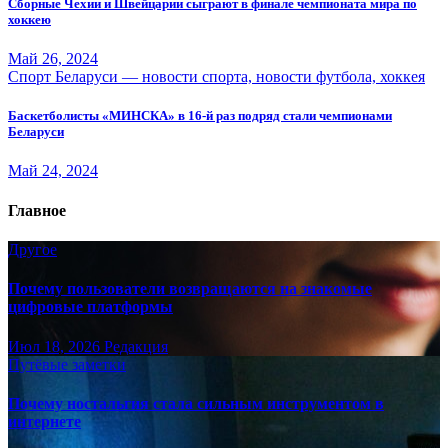
Сборные Чехии и Швейцарии сыграют в финале чемпионата мира по
хоккею
Май 26, 2024
Спорт Беларуси — новости спорта, новости футбола, хоккея
Баскетболисты «МИНСКА» в 16-й раз подряд стали чемпионами
Беларуси
Май 24, 2024
Главное
Другое
Почему пользователи возвращаются на знакомые
цифровые платформы
Июл 18, 2026
Редакция
Путёвые заметки
Почему ностальгия стала сильным инструментом в
интернете