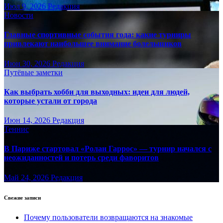
Июл 9, 2026
Редакция
Новости
Главные спортивные события года: какие турниры
привлекают наибольшее внимание болельщиков
Июн 30, 2026
Редакция
Путёвые заметки
Как выбрать хобби для выходных: идеи для людей,
которые устали от города
Июн 14, 2026
Редакция
Теннис
В Париже стартовал «Ролан Гаррос» — турнир начался с
неожиданностей и потерь среди фаворитов
Май 24, 2026
Редакция
Свежие записи
Почему пользователи возвращаются на знакомые