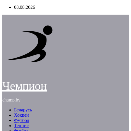
Перейти
08.08.2026
к
содержимому
Чемпион
champ.by
Беларусь
Хоккей
Футбол
Теннис
футбол