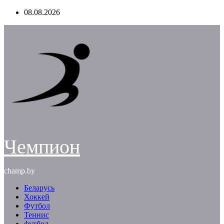
Перейти
08.08.2026
к
содержимому
Чемпион
champ.by
Беларусь
Хоккей
Футбол
Теннис
футбол