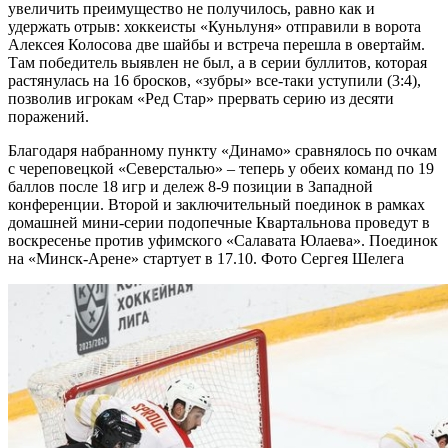
увеличить преимущество не получилось, равно как и
удержать отрыв: хоккеисты «Куньлуня» отправили в ворота
Алексея Колосова две шайбы и встреча перешла в овертайм.
Там победитель выявлен не был, а в серии буллитов, которая
растянулась на 16 бросков, «зубры» все-таки уступили (3:4),
позволив игрокам «Ред Стар» прервать серию из десяти
поражений.
Благодаря набранному пункту «Динамо» сравнялось по очкам
с череповецкой «Северсталью» – теперь у обеих команд по 19
баллов после 18 игр и дележ 8-9 позиции в Западной
конференции. Второй и заключительный поединок в рамках
домашней мини-серии подопечные Квартальнова проведут в
воскресенье против уфимского «Салавата Юлаева». Поединок
на «Минск-Арене» стартует в 17.10. Фото Сергея Шелега