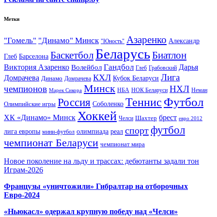
Метки
Азаренко
"Гомель"
"Динамо" Минск
Александр
"Юность"
Беларусь
Баскетбол
Биатлон
Глеб
Барселона
Гандбол
Виктория Азаренко
Волейбол
Дарья
Глеб
Грабовский
Лига
КХЛ
Домрачева
Кубок Беларуси
Динамо
Домрачева
Минск
чемпионов
НХЛ
НБА
Марек Сикора
НОК Беларуси
Неман
Футбол
Теннис
Россия
Олимпийские игры
Соболенко
Хоккей
ХК «Динамо» Минск
брест
Шахтер
Челси
евро 2012
футбол
спорт
олимпиада
лига европы
реал
мини-футбол
чемпионат Беларуси
чемпионат мира
Новое поколение на льду и трассах: дебютанты задали тон
Играм-2026
Французы «уничтожили» Гибралтар на отборочных
Евро-2024
«Ньюкасл» одержал крупную победу над «Челси»