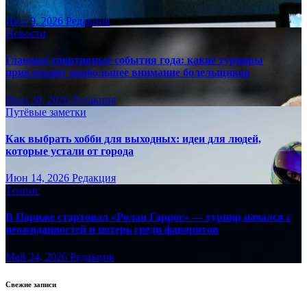
Июл 9, 2026
Редакция
Новости
Главные спортивные события года: какие турниры
привлекают наибольшее внимание болельщиков
Июн 30, 2026
Редакция
Путёвые заметки
Как выбрать хобби для выходных: идеи для людей,
которые устали от города
Июн 14, 2026
Редакция
Теннис
В Париже стартовал «Ролан Гаррос» — турнир начался с
неожиданностей и потерь среди фаворитов
Май 24, 2026
Редакция
Свежие записи