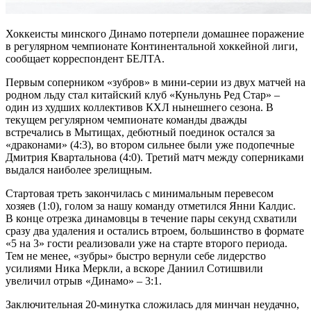
Хоккеисты минского Динамо потерпели домашнее поражение
в регулярном чемпионате Континентальной хоккейной лиги,
сообщает корреспондент БЕЛТА.
Первым соперником «зубров» в мини-серии из двух матчей на
родном льду стал китайский клуб «Куньлунь Ред Стар» –
один из худших коллективов КХЛ нынешнего сезона. В
текущем регулярном чемпионате команды дважды
встречались в Мытищах, дебютный поединок остался за
«драконами» (4:3), во втором сильнее были уже подопечные
Дмитрия Квартальнова (4:0). Третий матч между соперниками
выдался наиболее зрелищным.
Стартовая треть закончилась с минимальным перевесом
хозяев (1:0), голом за нашу команду отметился Янни Калдис.
В конце отрезка динамовцы в течение пары секунд схватили
сразу два удаления и остались втроем, большинство в формате
«5 на 3» гости реализовали уже на старте второго периода.
Тем не менее, «зубры» быстро вернули себе лидерство
усилиями Ника Меркли, а вскоре Даниил Сотишвили
увеличил отрыв «Динамо» – 3:1.
Заключительная 20-минутка сложилась для минчан неудачно,