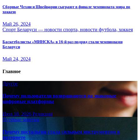
Сборные Чехии и Швейцарии сыграют в финале чемпионата мира по
хоккею
Май 26, 2024
Спорт Беларуси — новости спорта, новости футбола, хоккея
Баскетболисты «МИНСКА» в 16-й раз подряд стали чемпионами
Беларуси
Май 24, 2024
Главное
Другое
Почему пользователи возвращаются на знакомые
цифровые платформы
Июл 18, 2026
Редакция
Путёвые заметки
Почему ностальгия стала сильным инструментом в
интернете