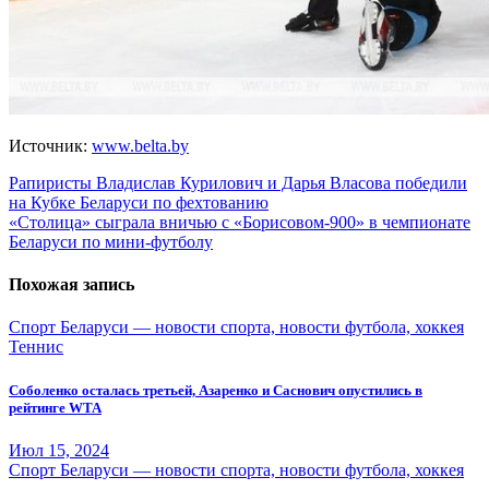
Источник:
www.belta.by
Навигация
Рапиристы Владислав Курилович и Дарья Власова победили
на Кубке Беларуси по фехтованию
по
«Столица» сыграла вничью с «Борисовом-900» в чемпионате
записям
Беларуси по мини-футболу
Похожая запись
Спорт Беларуси — новости спорта, новости футбола, хоккея
Теннис
Соболенко осталась третьей, Азаренко и Саснович опустились в
рейтинге WTA
Июл 15, 2024
Спорт Беларуси — новости спорта, новости футбола, хоккея