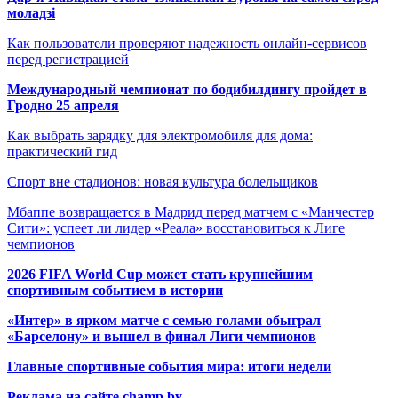
моладзі
Как пользователи проверяют надежность онлайн-сервисов
перед регистрацией
Международный чемпионат по бодибилдингу пройдет в
Гродно 25 апреля
Как выбрать зарядку для электромобиля для дома:
практический гид
Спорт вне стадионов: новая культура болельщиков
Мбаппе возвращается в Мадрид перед матчем с «Манчестер
Сити»: успеет ли лидер «Реала» восстановиться к Лиге
чемпионов
2026 FIFA World Cup может стать крупнейшим
спортивным событием в истории
«Интер» в ярком матче с семью голами обыграл
«Барселону» и вышел в финал Лиги чемпионов
Главные спортивные события мира: итоги недели
Реклама на сайте champ.by