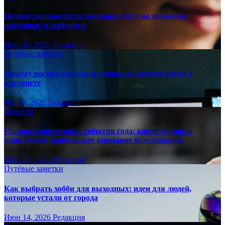
Почему пользователи возвращаются на знакомые
цифровые платформы
Июл 18, 2026
Редакция
Путёвые заметки
Почему ностальгия стала сильным инструментом в
интернете
Июл 9, 2026
Редакция
Новости
Главные спортивные события года: какие турниры
привлекают наибольшее внимание болельщиков
Июн 30, 2026
Редакция
Путёвые заметки
Как выбрать хобби для выходных: идеи для людей,
которые устали от города
Июн 14, 2026
Редакция