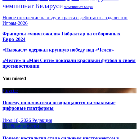
чемпионат Беларуси
чемпионат мира
Новое поколение на льду и трассах: дебютанты задали тон
Играм-2026
Французы «уничтожили» Гибралтар на отборочных
Евро-2024
«Ньюкасл» одержал крупную победу над «Челси»
«Челси» и «Ман Сити» показали красивый футбол в своем
противостоянии
You missed
Другое
Почему пользователи возвращаются на знакомые
цифровые платформы
Июл 18, 2026
Редакция
Путёвые заметки
Почему ностальгия стала сильным инструментом в