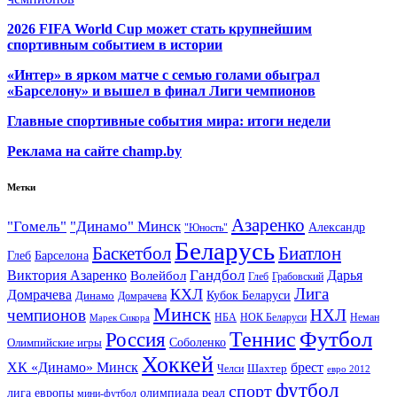
2026 FIFA World Cup может стать крупнейшим
спортивным событием в истории
«Интер» в ярком матче с семью голами обыграл
«Барселону» и вышел в финал Лиги чемпионов
Главные спортивные события мира: итоги недели
Реклама на сайте champ.by
Метки
Азаренко
"Гомель"
"Динамо" Минск
Александр
"Юность"
Беларусь
Баскетбол
Биатлон
Глеб
Барселона
Гандбол
Виктория Азаренко
Волейбол
Дарья
Глеб
Грабовский
Лига
КХЛ
Домрачева
Кубок Беларуси
Динамо
Домрачева
Минск
чемпионов
НХЛ
НБА
Марек Сикора
НОК Беларуси
Неман
Футбол
Теннис
Россия
Олимпийские игры
Соболенко
Хоккей
ХК «Динамо» Минск
брест
Шахтер
Челси
евро 2012
футбол
спорт
олимпиада
лига европы
реал
мини-футбол