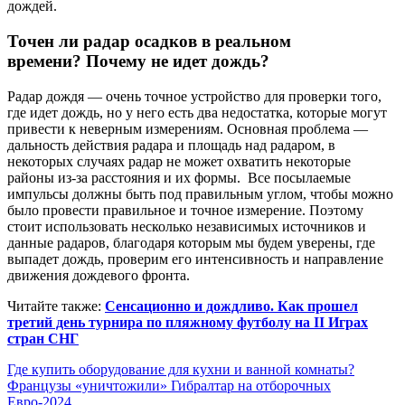
дождей.
Точен ли радар осадков в реальном
времени? Почему не идет дождь?
Радар дождя — очень точное устройство для проверки того,
где идет дождь, но у него есть два недостатка, которые могут
привести к неверным измерениям. Основная проблема —
дальность действия радара и площадь над радаром, в
некоторых случаях радар не может охватить некоторые
районы из-за расстояния и их формы. Все посылаемые
импульсы должны быть под правильным углом, чтобы можно
было провести правильное и точное измерение. Поэтому
стоит использовать несколько независимых источников и
данные радаров, благодаря которым мы будем уверены, где
выпадет дождь, проверим его интенсивность и направление
движения дождевого фронта.
Читайте также:
Сенсационно и дождливо. Как прошел
третий день турнира по пляжному футболу на II Играх
стран СНГ
Навигация
Где купить оборудование для кухни и ванной комнаты?
Французы «уничтожили» Гибралтар на отборочных
по
Евро-2024