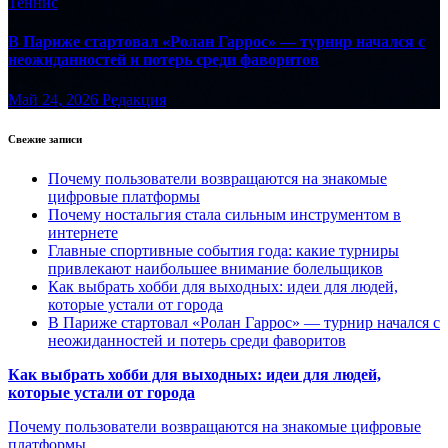
Теннис
В Париже стартовал «Ролан Гаррос» — турнир начался с
неожиданностей и потерь среди фаворитов
Май 24, 2026
Редакция
Свежие записи
Почему пользователи возвращаются на знакомые
цифровые платформы
Почему ностальгия стала сильным инструментом в
интернете
Главные спортивные события года: какие турниры
привлекают наибольшее внимание болельщиков
Как выбрать хобби для выходных: идеи для людей,
которые устали от города
В Париже стартовал «Ролан Гаррос» — турнир начался с
неожиданностей и потерь среди фаворитов
Как выбрать хобби для выходных: идеи для людей,
которые устали от города
Почему пользователи возвращаются на знакомые цифровые
платформы