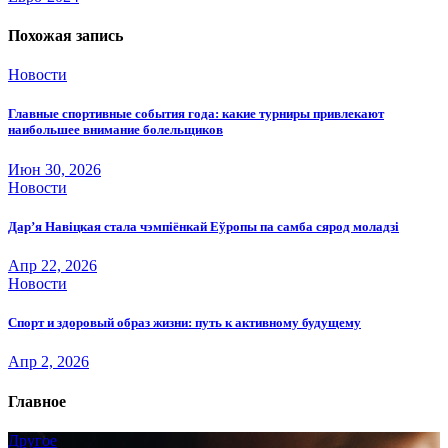
записям
Похожая запись
Новости
Главные спортивные события года: какие турниры привлекают
наибольшее внимание болельщиков
Июн 30, 2026
Новости
Дар’я Навіцкая стала чэмпіёнкай Еўропы па самба сярод моладзі
Апр 22, 2026
Новости
Спорт и здоровый образ жизни: путь к активному будущему
Апр 2, 2026
Главное
Другое