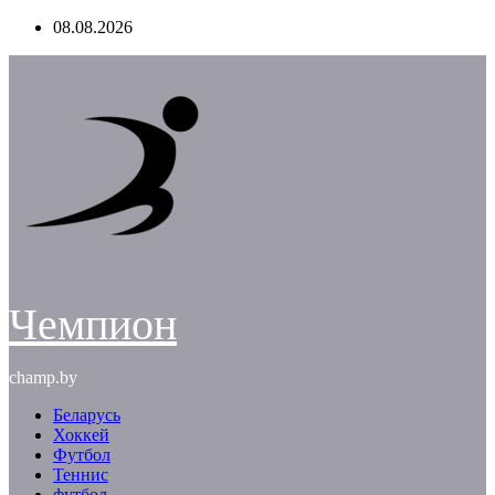
Перейти
08.08.2026
к
содержимому
Чемпион
champ.by
Беларусь
Хоккей
Футбол
Теннис
футбол