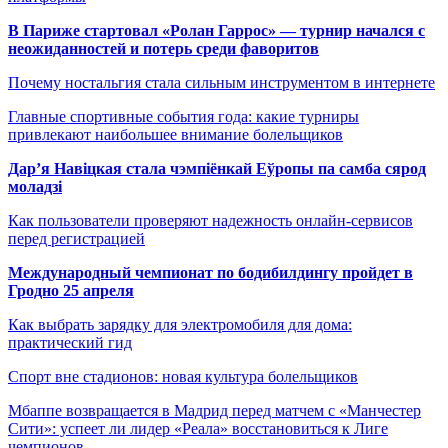
В Париже стартовал «Ролан Гаррос» — турнир начался с
неожиданностей и потерь среди фаворитов
Почему ностальгия стала сильным инструментом в интернете
Главные спортивные события года: какие турниры
привлекают наибольшее внимание болельщиков
Дар’я Навіцкая стала чэмпіёнкай Еўропы па самба сярод
моладзі
Как пользователи проверяют надежность онлайн-сервисов
перед регистрацией
Международный чемпионат по бодибилдингу пройдет в
Гродно 25 апреля
Как выбрать зарядку для электромобиля для дома:
практический гид
Спорт вне стадионов: новая культура болельщиков
Мбаппе возвращается в Мадрид перед матчем с «Манчестер
Сити»: успеет ли лидер «Реала» восстановиться к Лиге
чемпионов