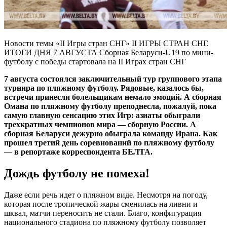
Новости темы «II Игры стран СНГ» II ИГРЫ СТРАН СНГ.
ИТОГИ ДНЯ 7 АВГУСТА Сборная Беларуси-U19 по мини-
футболу с победы стартовала на II Играх стран СНГ
7 августа состоялся заключительный тур группового этапа
турнира по пляжному футболу. Рядовые, казалось бы,
встречи принесли болельщикам немало эмоций. А сборная
Омана по пляжному футболу преподнесла, пожалуй, пока
самую главную сенсацию этих Игр: азиаты обыграли
трехкратных чемпионов мира — сборную России. А
сборная Беларуси дежурно обыграла команду Ирана. Как
прошел третий день соревнований по пляжному футболу
— в репортаже корреспондента БЕЛТА.
Дождь футболу не помеха!
Даже если речь идет о пляжном виде. Несмотря на погоду,
которая после тропической жары сменилась на ливни и
шквал, матчи переносить не стали. Благо, конфигурация
национального стадиона по пляжному футболу позволяет