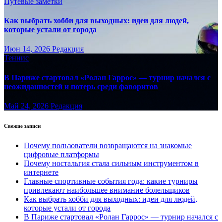
Путёвые заметки
Как выбрать хобби для выходных: идеи для людей,
которые устали от города
Июн 14, 2026
Редакция
Теннис
В Париже стартовал «Ролан Гаррос» — турнир начался с
неожиданностей и потерь среди фаворитов
Май 24, 2026
Редакция
Свежие записи
Почему пользователи возвращаются на знакомые
цифровые платформы
Почему ностальгия стала сильным инструментом в
интернете
Главные спортивные события года: какие турниры
привлекают наибольшее внимание болельщиков
Как выбрать хобби для выходных: идеи для людей,
которые устали от города
В Париже стартовал «Ролан Гаррос» — турнир начался с