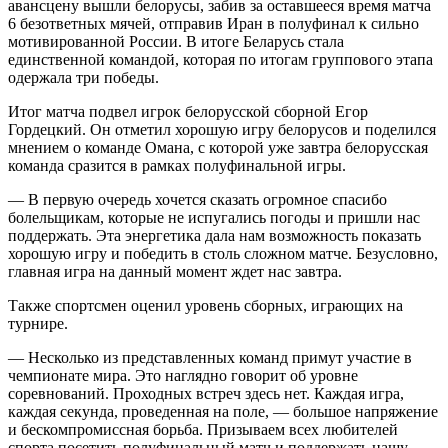
авансцену вышли белорусы, забив за оставшееся время матча
6 безответных мячей, отправив Иран в полуфинал к сильно
мотивированной России. В итоге Беларусь стала
единственной командой, которая по итогам группового этапа
одержала три победы.
Итог матча подвел игрок белорусской сборной Егор
Гордецкий. Он отметил хорошую игру белорусов и поделился
мнением о команде Омана, с которой уже завтра белорусская
команда сразится в рамках полуфинальной игры.
— В первую очередь хочется сказать огромное спасибо
болельщикам, которые не испугались погоды и пришли нас
поддержать. Эта энергетика дала нам возможность показать
хорошую игру и победить в столь сложном матче. Безусловно,
главная игра на данный момент ждет нас завтра.
Также спортсмен оценил уровень сборных, играющих на
турнире.
— Несколько из представленных команд примут участие в
чемпионате мира. Это наглядно говорит об уровне
соревнований. Проходных встреч здесь нет. Каждая игра,
каждая секунда, проведенная на поле, — большое напряжение
и бескомпромиссная борьба. Призываем всех любителей
спорта посетить полуфинальный матч и поддержать нашу