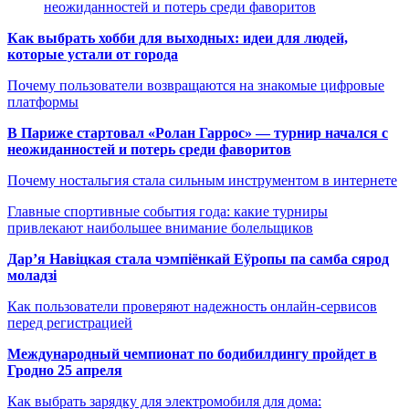
неожиданностей и потерь среди фаворитов
Как выбрать хобби для выходных: идеи для людей,
которые устали от города
Почему пользователи возвращаются на знакомые цифровые
платформы
В Париже стартовал «Ролан Гаррос» — турнир начался с
неожиданностей и потерь среди фаворитов
Почему ностальгия стала сильным инструментом в интернете
Главные спортивные события года: какие турниры
привлекают наибольшее внимание болельщиков
Дар’я Навіцкая стала чэмпіёнкай Еўропы па самба сярод
моладзі
Как пользователи проверяют надежность онлайн-сервисов
перед регистрацией
Международный чемпионат по бодибилдингу пройдет в
Гродно 25 апреля
Как выбрать зарядку для электромобиля для дома: