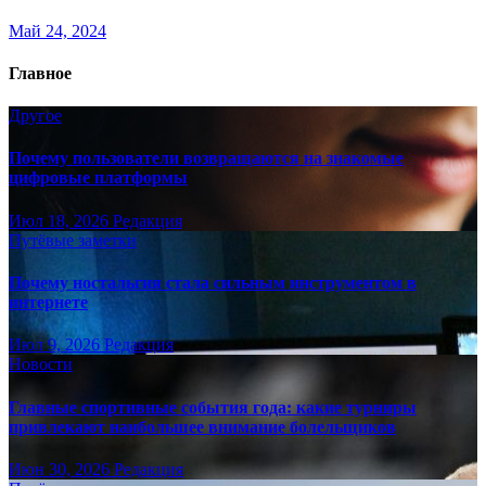
Май 24, 2024
Главное
Другое
Почему пользователи возвращаются на знакомые
цифровые платформы
Июл 18, 2026
Редакция
Путёвые заметки
Почему ностальгия стала сильным инструментом в
интернете
Июл 9, 2026
Редакция
Новости
Главные спортивные события года: какие турниры
привлекают наибольшее внимание болельщиков
Июн 30, 2026
Редакция