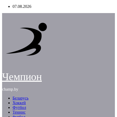
Перейти
07.08.2026
к
содержимому
Чемпион
champ.by
Беларусь
Хоккей
Футбол
Теннис
футбол