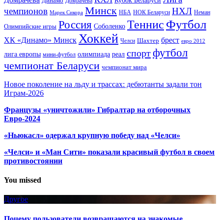
Динамо
Домрачева
Минск
чемпионов
НХЛ
НБА
Марек Сикора
НОК Беларуси
Неман
Футбол
Теннис
Россия
Олимпийские игры
Соболенко
Хоккей
ХК «Динамо» Минск
брест
Шахтер
Челси
евро 2012
футбол
спорт
олимпиада
лига европы
реал
мини-футбол
чемпионат Беларуси
чемпионат мира
Новое поколение на льду и трассах: дебютанты задали тон
Играм-2026
Французы «уничтожили» Гибралтар на отборочных
Евро-2024
«Ньюкасл» одержал крупную победу над «Челси»
«Челси» и «Ман Сити» показали красивый футбол в своем
противостоянии
You missed
Другое
Почему пользователи возвращаются на знакомые