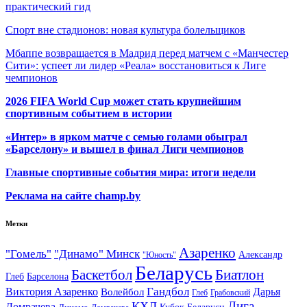
практический гид
Спорт вне стадионов: новая культура болельщиков
Мбаппе возвращается в Мадрид перед матчем с «Манчестер
Сити»: успеет ли лидер «Реала» восстановиться к Лиге
чемпионов
2026 FIFA World Cup может стать крупнейшим
спортивным событием в истории
«Интер» в ярком матче с семью голами обыграл
«Барселону» и вышел в финал Лиги чемпионов
Главные спортивные события мира: итоги недели
Реклама на сайте champ.by
Метки
Азаренко
"Гомель"
"Динамо" Минск
Александр
"Юность"
Беларусь
Баскетбол
Биатлон
Глеб
Барселона
Гандбол
Виктория Азаренко
Волейбол
Дарья
Глеб
Грабовский
Лига
КХЛ
Домрачева
Кубок Беларуси