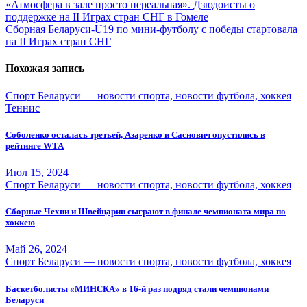
Навигация
«Атмосфера в зале просто нереальная». Дзюдоисты о
поддержке на II Играх стран СНГ в Гомеле
по
Сборная Беларуси-U19 по мини-футболу с победы стартовала
записям
на II Играх стран СНГ
Похожая запись
Спорт Беларуси — новости спорта, новости футбола, хоккея
Теннис
Соболенко осталась третьей, Азаренко и Саснович опустились в
рейтинге WTA
Июл 15, 2024
Спорт Беларуси — новости спорта, новости футбола, хоккея
Сборные Чехии и Швейцарии сыграют в финале чемпионата мира по
хоккею
Май 26, 2024
Спорт Беларуси — новости спорта, новости футбола, хоккея
Баскетболисты «МИНСКА» в 16-й раз подряд стали чемпионами
Беларуси