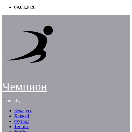
Перейти
09.08.2026
к
содержимому
Чемпион
champ.by
Беларусь
Хоккей
Футбол
Теннис
футбол