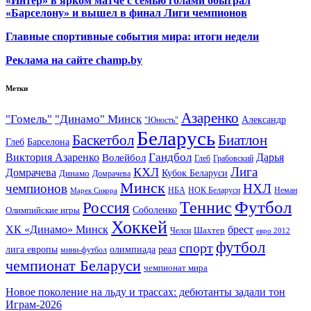
«Интер» в ярком матче с семью голами обыграл
«Барселону» и вышел в финал Лиги чемпионов
Главные спортивные события мира: итоги недели
Реклама на сайте champ.by
Метки
Азаренко
"Гомель"
"Динамо" Минск
Александр
"Юность"
Беларусь
Баскетбол
Биатлон
Глеб
Барселона
Гандбол
Виктория Азаренко
Волейбол
Дарья
Глеб
Грабовский
Лига
КХЛ
Домрачева
Кубок Беларуси
Динамо
Домрачева
Минск
чемпионов
НХЛ
НБА
Марек Сикора
НОК Беларуси
Неман
Футбол
Теннис
Россия
Олимпийские игры
Соболенко
Хоккей
ХК «Динамо» Минск
брест
Шахтер
Челси
евро 2012
футбол
спорт
олимпиада
лига европы
реал
мини-футбол
чемпионат Беларуси
чемпионат мира
Новое поколение на льду и трассах: дебютанты задали тон
Играм-2026