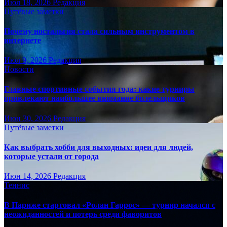
Июл 18, 2026
Редакция
Путёвые заметки
Почему ностальгия стала сильным инструментом в
интернете
Июл 9, 2026
Редакция
Новости
Главные спортивные события года: какие турниры
привлекают наибольшее внимание болельщиков
Июн 30, 2026
Редакция
Путёвые заметки
Как выбрать хобби для выходных: идеи для людей,
которые устали от города
Июн 14, 2026
Редакция
Теннис
В Париже стартовал «Ролан Гаррос» — турнир начался с
неожиданностей и потерь среди фаворитов