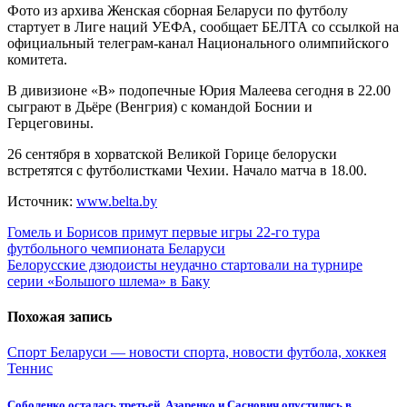
Фото из архива Женская сборная Беларуси по футболу
стартует в Лиге наций УЕФА, сообщает БЕЛТА со ссылкой на
официальный телеграм-канал Национального олимпийского
комитета.
В дивизионе «В» подопечные Юрия Малеева сегодня в 22.00
сыграют в Дьёре (Венгрия) с командой Боснии и
Герцеговины.
26 сентября в хорватской Великой Горице белоруски
встретятся с футболистками Чехии. Начало матча в 18.00.
Источник:
www.belta.by
Навигация
Гомель и Борисов примут первые игры 22-го тура
футбольного чемпионата Беларуси
по
Белорусские дзюдоисты неудачно стартовали на турнире
записям
серии «Большого шлема» в Баку
Похожая запись
Спорт Беларуси — новости спорта, новости футбола, хоккея
Теннис
Соболенко осталась третьей, Азаренко и Саснович опустились в