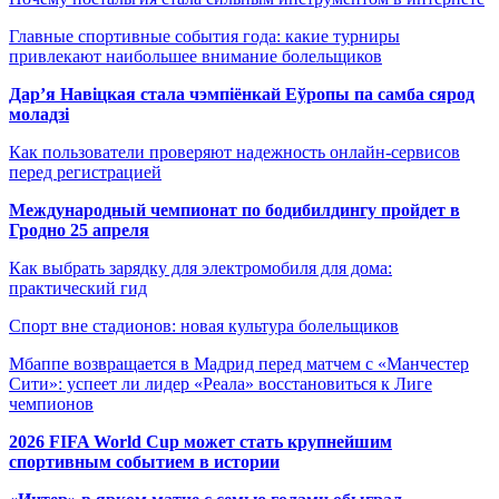
Главные спортивные события года: какие турниры
привлекают наибольшее внимание болельщиков
Дар’я Навіцкая стала чэмпіёнкай Еўропы па самба сярод
моладзі
Как пользователи проверяют надежность онлайн-сервисов
перед регистрацией
Международный чемпионат по бодибилдингу пройдет в
Гродно 25 апреля
Как выбрать зарядку для электромобиля для дома:
практический гид
Спорт вне стадионов: новая культура болельщиков
Мбаппе возвращается в Мадрид перед матчем с «Манчестер
Сити»: успеет ли лидер «Реала» восстановиться к Лиге
чемпионов
2026 FIFA World Cup может стать крупнейшим
спортивным событием в истории