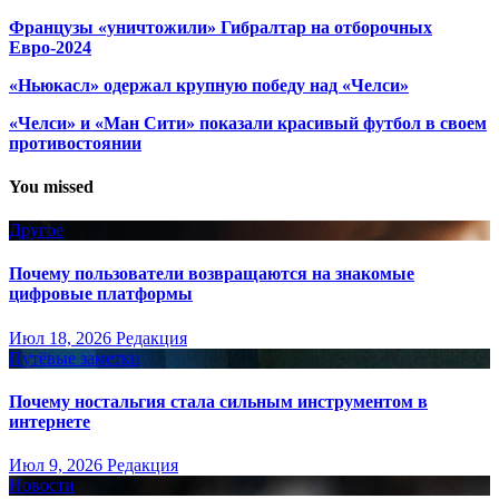
Французы «уничтожили» Гибралтар на отборочных
Евро-2024
«Ньюкасл» одержал крупную победу над «Челси»
«Челси» и «Ман Сити» показали красивый футбол в своем
противостоянии
You missed
Другое
Почему пользователи возвращаются на знакомые
цифровые платформы
Июл 18, 2026
Редакция
Путёвые заметки
Почему ностальгия стала сильным инструментом в
интернете
Июл 9, 2026
Редакция
Новости