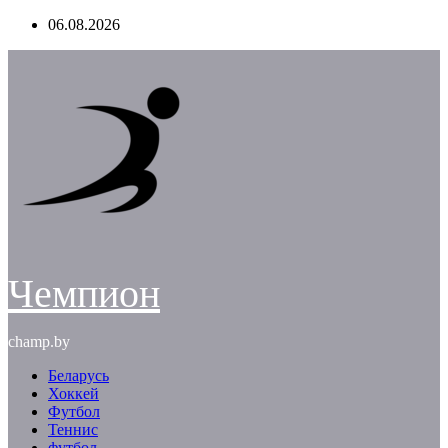
Перейти
06.08.2026
к
содержимому
Чемпион
champ.by
Беларусь
Хоккей
Футбол
Теннис
футбол