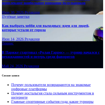
привлекают наибольшее внимание болельщиков
Июн 30, 2026
Редакция
Путёвые заметки
Как выбрать хобби для выходных: идеи для людей,
которые устали от города
Июн 14, 2026
Редакция
Теннис
В Париже стартовал «Ролан Гаррос» — турнир начался с
неожиданностей и потерь среди фаворитов
Май 24, 2026
Редакция
Свежие записи
Почему пользователи возвращаются на знакомые
цифровые платформы
Почему ностальгия стала сильным инструментом в
интернете
Главные спортивные события года: какие турниры