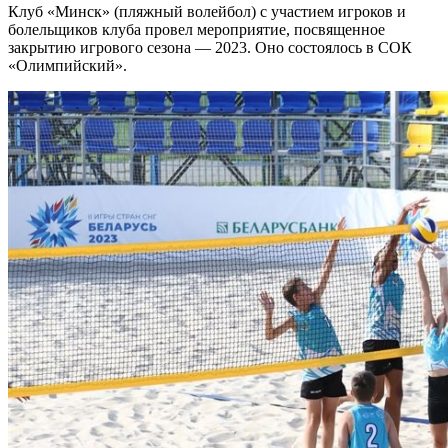
Клуб «Минск» (пляжный волейбол) с участием игроков и
болельщиков клуба провел мероприятие, посвященное
закрытию игрового сезона — 2023. Оно состоялось в СОК
«Олимпийский».