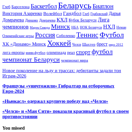
Беларусь
Баскетбол
Биатлон
Глеб
Барселона
Гандбол
Виктория Азаренко
Волейбол
Дарья
Глеб
Грабовский
Лига
КХЛ
Домрачева
Кубок Беларуси
Динамо
Домрачева
Минск
чемпионов
НХЛ
НБА
Марек Сикора
НОК Беларуси
Неман
Футбол
Теннис
Россия
Олимпийские игры
Соболенко
Хоккей
ХК «Динамо» Минск
брест
Шахтер
Челси
евро 2012
футбол
спорт
олимпиада
лига европы
реал
мини-футбол
чемпионат Беларуси
чемпионат мира
Новое поколение на льду и трассах: дебютанты задали тон
Играм-2026
Французы «уничтожили» Гибралтар на отборочных
Евро-2024
«Ньюкасл» одержал крупную победу над «Челси»
«Челси» и «Ман Сити» показали красивый футбол в своем
противостоянии
You missed