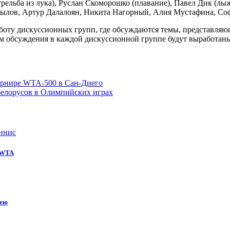
рельба из лука), Руслан Скоморошко (плавание), Павел Дик (лы
лов, Артур Далалоян, Никита Нагорный, Алия Мустафина, Софи
оту дискуссионных групп, где обсуждаются темы, представляющ
м обсуждения в каждой дискуссионной группе будут выработан
урнире WTA-500 в Сан-Диего
белорусов в Олимпийских играх
ннис
е WTA
кею