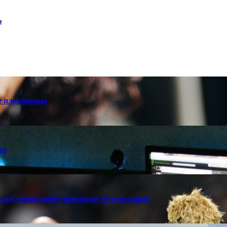
и
е платформы
те
кают наибольшее внимание болельщиков