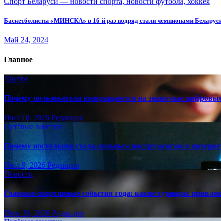
Спорт Беларуси — новости спорта, новости футбола, хоккея
Баскетболисты «МИНСКА» в 16-й раз подряд стали чемпионами Беларус
Май 24, 2024
Главное
Другое
Почему пользователи возвращаются на знакомые цифровы
Июл 18, 2026
Редакция
Путёвые заметки
Почему ностальгия стала сильным инструментом в интерне
Июл 9, 2026
Редакция
Новости
Главные спортивные события года: какие турниры привле
Июн 30, 2026
Редакция