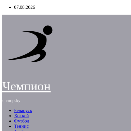
Перейти
07.08.2026
к
содержимому
Чемпион
champ.by
Беларусь
Хоккей
Футбол
Теннис