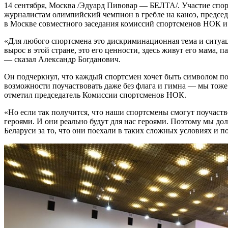
14 сентября, Москва /Эдуард Пивовар — БЕЛТА/. Участие спор
журналистам олимпийский чемпион в гребле на каноэ, предсе
в Москве совместного заседания комиссий спортсменов НОК и
«Для любого спортсмена это дискриминационная тема и ситуаци
вырос в этой стране, это его ценности, здесь живут его мама, п
— сказал Александр Богданович.
Он подчеркнул, что каждый спортсмен хочет быть символом поб
возможности поучаствовать даже без флага и гимна — мы тоже 
отметил председатель Комиссии спортсменов НОК.
«Но если так получится, что наши спортсмены смогут поучаств
героями. И они реально будут для нас героями. Поэтому мы до
Беларуси за то, что они поехали в таких сложных условиях и