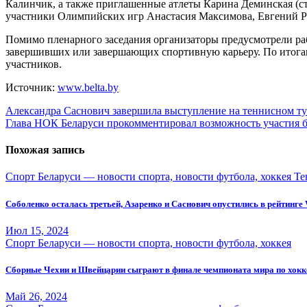
Калинчик, а также приглашенные атлеты Карина Деминская (ст
участники Олимпийских игр Анастасия Максимова, Евгений Ры
Помимо пленарного заседания организаторы предусмотрели раб
завершивших или завершающих спортивную карьеру. По итога
участников.
Источник:
www.belta.by
Навигация
Александра Саснович завершила выступление на теннисном т
Глава НОК Беларуси прокомментировал возможность участия 
по
записям
Похожая запись
Спорт Беларуси — новости спорта, новости футбола, хоккея
Те
Соболенко осталась третьей, Азаренко и Саснович опустились в рейтинг
Июл 15, 2024
Спорт Беларуси — новости спорта, новости футбола, хоккея
Сборные Чехии и Швейцарии сыграют в финале чемпионата мира по хок
Май 26, 2024