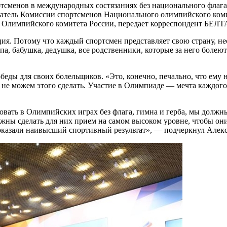
тсменов в международных состязаниях без национального флага
датель Комиссии спортсменов Национального олимпийского коми
 Олимпийского комитета России, передает корреспондент БЕЛТ
я. Потому что каждый спортсмен представляет свою страну, несет
апа, бабушка, дедушка, все родственники, которые за него болеют
еды для своих болельщиков. «Это, конечно, печально, что ему н
не можем этого сделать. Участие в Олимпиаде — мечта каждого 
овать в Олимпийских играх без флага, гимна и герба, мы должн
лжны сделать для них прием на самом высоком уровне, чтобы они 
 показали наивысший спортивный результат», — подчеркнул Алек