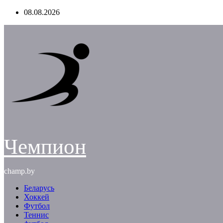
Перейти
08.08.2026
к
содержимому
Чемпион
champ.by
Беларусь
Хоккей
Футбол
Теннис