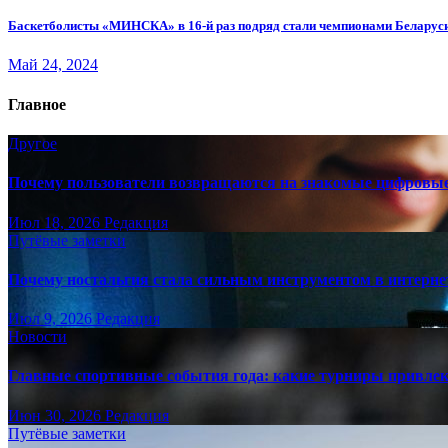
Баскетболисты «МИНСКА» в 16-й раз подряд стали чемпионами Беларус
Май 24, 2024
Главное
Другое
Почему пользователи возвращаются на знакомые цифровы
Июл 18, 2026
Редакция
Путёвые заметки
Почему ностальгия стала сильным инструментом в интерне
Июл 9, 2026
Редакция
Новости
Главные спортивные события года: какие турниры привле
Июн 30, 2026
Редакция
Путёвые заметки