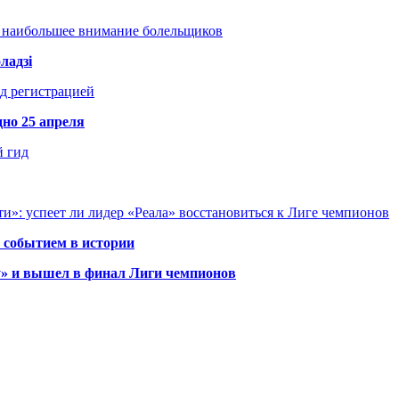
т наибольшее внимание болельщиков
ладзі
д регистрацией
но 25 апреля
й гид
и»: успеет ли лидер «Реала» восстановиться к Лиге чемпионов
 событием в истории
у» и вышел в финал Лиги чемпионов