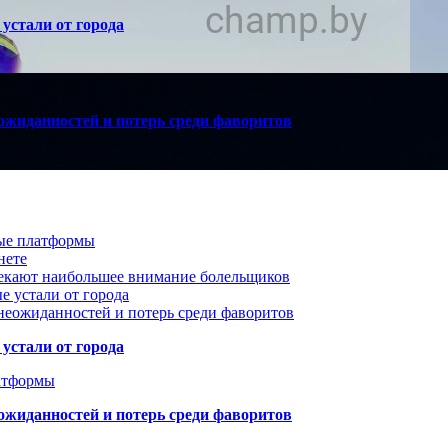
устали от города
ожиданностей и потерь среди фаворитов
вые платформы
нете
лекают наибольшее внимание болельщиков
е устали от города
неожиданностей и потерь среди фаворитов
устали от города
атформы
ожиданностей и потерь среди фаворитов