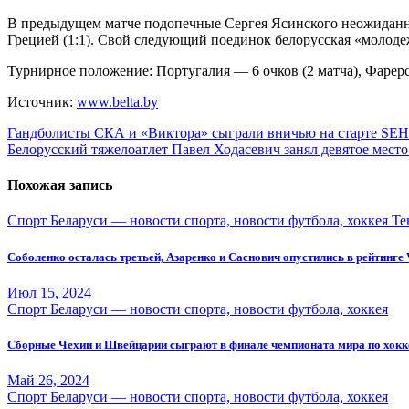
В предыдущем матче подопечные Сергея Ясинского неожиданно 
Грецией (1:1). Свой следующий поединок белорусская «молодеж
Турнирное положение: Португалия — 6 очков (2 матча), Фарерски
Источник:
www.belta.by
Навигация
Гандболисты СКА и «Виктора» сыграли вничью на старте SE
Белорусский тяжелоатлет Павел Ходасевич занял девятое мест
по
записям
Похожая запись
Спорт Беларуси — новости спорта, новости футбола, хоккея
Те
Соболенко осталась третьей, Азаренко и Саснович опустились в рейтинг
Июл 15, 2024
Спорт Беларуси — новости спорта, новости футбола, хоккея
Сборные Чехии и Швейцарии сыграют в финале чемпионата мира по хок
Май 26, 2024
Спорт Беларуси — новости спорта, новости футбола, хоккея