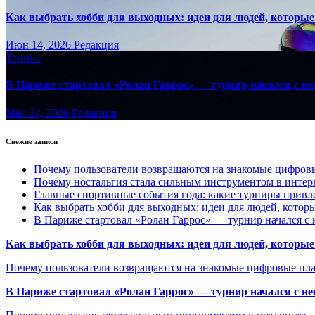
Как выбрать хобби для выходных: идеи для людей, которые 
Июн 14, 2026
Редакция
Теннис
В Париже стартовал «Ролан Гаррос» — турнир начался с не
Май 24, 2026
Редакция
Свежие записи
Почему пользователи возвращаются на знакомые цифро
Почему ностальгия стала сильным инструментом в интер
Главные спортивные события года: какие турниры прив
Как выбрать хобби для выходных: идеи для людей, которы
В Париже стартовал «Ролан Гаррос» — турнир начался с 
Как выбрать хобби для выходных: идеи для людей, которые 
Почему пользователи возвращаются на знакомые цифровые пл
В Париже стартовал «Ролан Гаррос» — турнир начался с не