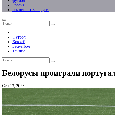
футбол
Россия
чемпионат Беларуси
Футбол
Хоккей
Баскетбол
Теннис
Белорусы проиграли португа
Сен 13, 2023