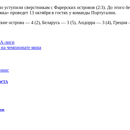
уступили сверстникам с Фарерских островов (2:3). До этого бе
ка» проведет 13 октября в гостях у команды Португалии.
е острова — 4 (2), Беларусь — 3 (5), Андорра — 3 (4), Греция —
HA-лиги
о на чемпионате мира
ннис
е WTA
кею