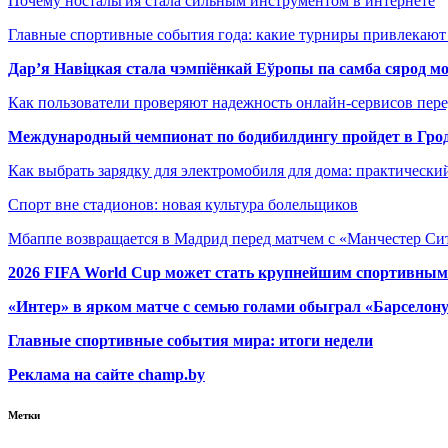
Почему ностальгия стала сильным инструментом в интернете
Главные спортивные события года: какие турниры привлекаю
Дар’я Навіцкая стала чэмпіёнкай Еўропы па самба сярод мо
Как пользователи проверяют надежность онлайн-сервисов пере
Международный чемпионат по бодибилдингу пройдет в Грод
Как выбрать зарядку для электромобиля для дома: практически
Спорт вне стадионов: новая культура болельщиков
Мбаппе возвращается в Мадрид перед матчем с «Манчестер Сит
2026 FIFA World Cup может стать крупнейшим спортивным
«Интер» в ярком матче с семью голами обыграл «Барселон
Главные спортивные события мира: итоги недели
Реклама на сайте champ.by
Метки