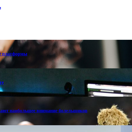
и
е платформы
те
кают наибольшее внимание болельщиков