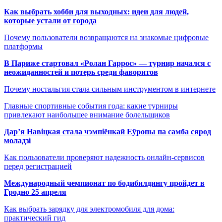
Как выбрать хобби для выходных: идеи для людей,
которые устали от города
Почему пользователи возвращаются на знакомые цифровые
платформы
В Париже стартовал «Ролан Гаррос» — турнир начался с
неожиданностей и потерь среди фаворитов
Почему ностальгия стала сильным инструментом в интернете
Главные спортивные события года: какие турниры
привлекают наибольшее внимание болельщиков
Дар’я Навіцкая стала чэмпіёнкай Еўропы па самба сярод
моладзі
Как пользователи проверяют надежность онлайн-сервисов
перед регистрацией
Международный чемпионат по бодибилдингу пройдет в
Гродно 25 апреля
Как выбрать зарядку для электромобиля для дома:
практический гид