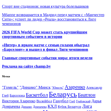
Спорт вне стадионов: новая культура болельщиков
Мбаппе возвращается в Мадрид перед матчем с «Манчестер
Сити»: успеет ли лидер «Реала» восстановиться к Лиге
чемпионов
2026 FIFA World Cup может стать крупнейшим
спортивным событием в истории
«Интер» в ярком матче с семью голами обыграл
«Барселону» и вышел в финал Лиги чемпионов
Главные спортивные события мира: итоги недели
Реклама на сайте champ.by
Метки
Азаренко
"Гомель"
"Динамо" Минск
Александр
"Юность"
Беларусь
Баскетбол
Биатлон
Глеб
Барселона
Гандбол
Виктория Азаренко
Волейбол
Дарья
Глеб
Грабовский
Лига
КХЛ
Домрачева
Кубок Беларуси
Динамо
Домрачева