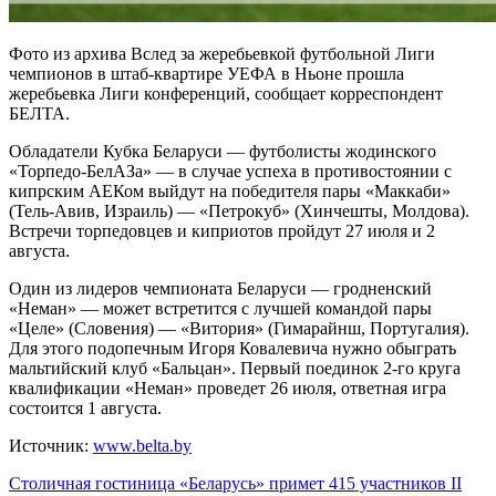
Фото из архива Вслед за жеребьевкой футбольной Лиги
чемпионов в штаб-квартире УЕФА в Ньоне прошла
жеребьевка Лиги конференций, сообщает корреспондент
БЕЛТА.
Обладатели Кубка Беларуси — футболисты жодинского
«Торпедо-БелАЗа» — в случае успеха в противостоянии с
кипрским АЕКом выйдут на победителя пары «Маккаби»
(Тель-Авив, Израиль) — «Петрокуб» (Хинчешты, Молдова).
Встречи торпедовцев и киприотов пройдут 27 июля и 2
августа.
Один из лидеров чемпионата Беларуси — гродненский
«Неман» — может встретится с лучшей командой пары
«Целе» (Словения) — «Витория» (Гимарайнш, Португалия).
Для этого подопечным Игоря Ковалевича нужно обыграть
мальтийский клуб «Бальцан». Первый поединок 2-го круга
квалификации «Неман» проведет 26 июля, ответная игра
состоится 1 августа.
Источник:
www.belta.by
Навигация
Столичная гостиница «Беларусь» примет 415 участников II