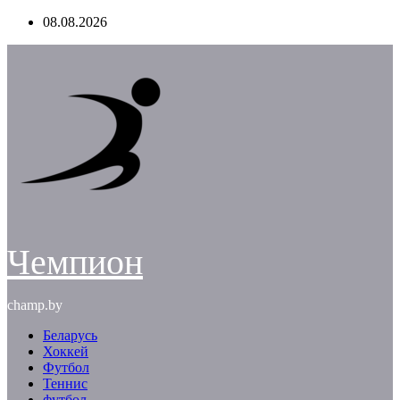
Перейти
08.08.2026
к
содержимому
Чемпион
champ.by
Беларусь
Хоккей
Футбол
Теннис
футбол