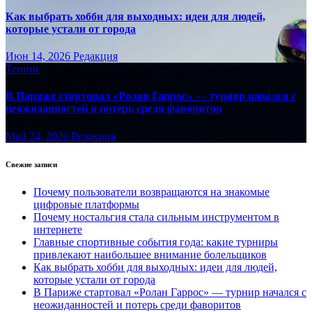
Как выбрать хобби для выходных: идеи для людей,
которые устали от города
Июн 14, 2026
Редакция
Теннис
В Париже стартовал «Ролан Гаррос» — турнир начался с
неожиданностей и потерь среди фаворитов
Май 24, 2026
Редакция
Свежие записи
Почему пользователи возвращаются на знакомые
цифровые платформы
Почему ностальгия стала сильным инструментом в
интернете
Главные спортивные события года: какие турниры
привлекают наибольшее внимание болельщиков
Как выбрать хобби для выходных: идеи для людей,
которые устали от города
В Париже стартовал «Ролан Гаррос» — турнир начался с
неожиданностей и потерь среди фаворитов