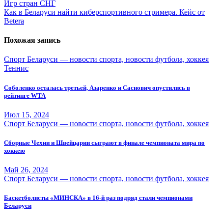
Игр стран СНГ
по
Как в Беларуси найти киберспортивного стримера. Кейс от
записям
Betera
Похожая запись
Спорт Беларуси — новости спорта, новости футбола, хоккея
Теннис
Соболенко осталась третьей, Азаренко и Саснович опустились в
рейтинге WTA
Июл 15, 2024
Спорт Беларуси — новости спорта, новости футбола, хоккея
Сборные Чехии и Швейцарии сыграют в финале чемпионата мира по
хоккею
Май 26, 2024
Спорт Беларуси — новости спорта, новости футбола, хоккея
Баскетболисты «МИНСКА» в 16-й раз подряд стали чемпионами
Беларуси