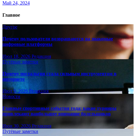
Май 24, 2024
Главное
Другое
Почему пользователи возвращаются на знакомые
цифровые платформы
Июл 18, 2026
Редакция
Путёвые заметки
Почему ностальгия стала сильным инструментом в
интернете
Июл 9, 2026
Редакция
Новости
Главные спортивные события года: какие турниры
привлекают наибольшее внимание болельщиков
Июн 30, 2026
Редакция
Путёвые заметки