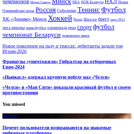
Минск
чемпионов
НХЛ
НБА
Марек Сикора
НОК Беларуси
Неман
Футбол
Теннис
Россия
Олимпийские игры
Соболенко
Хоккей
ХК «Динамо» Минск
брест
Шахтер
Челси
евро 2012
футбол
спорт
олимпиада
лига европы
реал
мини-футбол
чемпионат Беларуси
чемпионат мира
Новое поколение на льду и трассах: дебютанты задали тон
Играм-2026
Французы «уничтожили» Гибралтар на отборочных
Евро-2024
«Ньюкасл» одержал крупную победу над «Челси»
«Челси» и «Ман Сити» показали красивый футбол в своем
противостоянии
You missed
Другое
Почему пользователи возвращаются на знакомые
цифровые платформы