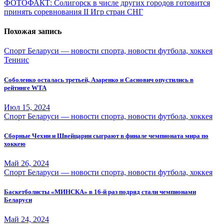
ФОТОФАКТ: Солигорск в числе других городов готовится
записям
принять соревнования II Игр стран СНГ
Похожая запись
Спорт Беларуси — новости спорта, новости футбола, хоккея
Теннис
Соболенко осталась третьей, Азаренко и Саснович опустились в
рейтинге WTA
Июл 15, 2024
Спорт Беларуси — новости спорта, новости футбола, хоккея
Сборные Чехии и Швейцарии сыграют в финале чемпионата мира по
хоккею
Май 26, 2024
Спорт Беларуси — новости спорта, новости футбола, хоккея
Баскетболисты «МИНСКА» в 16-й раз подряд стали чемпионами
Беларуси
Май 24, 2024