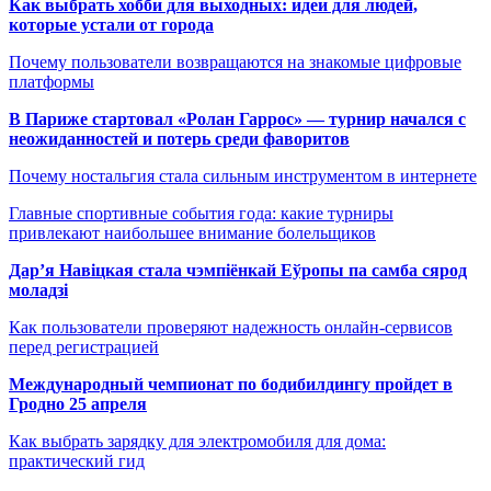
Как выбрать хобби для выходных: идеи для людей,
которые устали от города
Почему пользователи возвращаются на знакомые цифровые
платформы
В Париже стартовал «Ролан Гаррос» — турнир начался с
неожиданностей и потерь среди фаворитов
Почему ностальгия стала сильным инструментом в интернете
Главные спортивные события года: какие турниры
привлекают наибольшее внимание болельщиков
Дар’я Навіцкая стала чэмпіёнкай Еўропы па самба сярод
моладзі
Как пользователи проверяют надежность онлайн-сервисов
перед регистрацией
Международный чемпионат по бодибилдингу пройдет в
Гродно 25 апреля
Как выбрать зарядку для электромобиля для дома:
практический гид