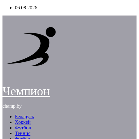
Перейти
06.08.2026
к
содержимому
Чемпион
champ.by
Беларусь
Хоккей
Футбол
Теннис
футбол