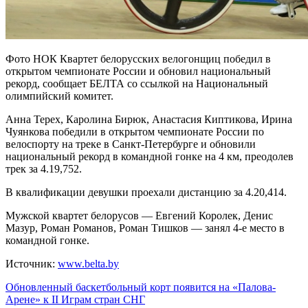
Фото НОК Квартет белорусских велогонщиц победил в
открытом чемпионате России и обновил национальный
рекорд, сообщает БЕЛТА со ссылкой на Национальный
олимпийский комитет.
Анна Терех, Каролина Бирюк, Анастасия Киптикова, Ирина
Чуянкова победили в открытом чемпионате России по
велоспорту на треке в Санкт-Петербурге и обновили
национальный рекорд в командной гонке на 4 км, преодолев
трек за 4.19,752.
В квалификации девушки проехали дистанцию за 4.20,414.
Мужской квартет белорусов — Евгений Королек, Денис
Мазур, Роман Романов, Роман Тишков — занял 4-е место в
командной гонке.
Источник:
www.belta.by
Навигация
Обновленный баскетбольный корт появится на «Палова-
Арене» к II Играм стран СНГ
по