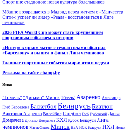
Спорт вне стадионов: новая культура болельщиков
Мбаппе возвращается в Мадрид перед матчем с «Манчестер
Сити»: успеет ли лидер «Реала» восстановиться к Лиге
чемпионов
2026 FIFA World Cup может стать крупнейшим
спортивным событием в истории
«Интер» в ярком матче с семью голами обыграл
«Барселону» и вышел в финал Лиги чемпионов
Главные спортивные события мира: итоги недели
Реклама на сайте champ.by
Метки
Азаренко
"Гомель"
"Динамо" Минск
Александр
"Юность"
Беларусь
Баскетбол
Биатлон
Глеб
Барселона
Гандбол
Виктория Азаренко
Волейбол
Дарья
Глеб
Грабовский
Лига
КХЛ
Домрачева
Кубок Беларуси
Динамо
Домрачева
Минск
чемпионов
НХЛ
НБА
Марек Сикора
НОК Беларуси
Неман