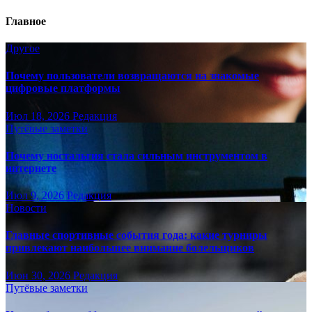
Главное
Другое
Почему пользователи возвращаются на знакомые
цифровые платформы
Июл 18, 2026
Редакция
Путёвые заметки
Почему ностальгия стала сильным инструментом в
интернете
Июл 9, 2026
Редакция
Новости
Главные спортивные события года: какие турниры
привлекают наибольшее внимание болельщиков
Июн 30, 2026
Редакция
Путёвые заметки