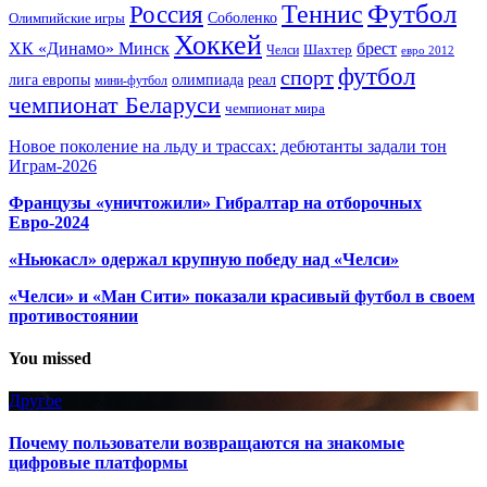
Футбол
Теннис
Россия
Олимпийские игры
Соболенко
Хоккей
ХК «Динамо» Минск
брест
Шахтер
Челси
евро 2012
футбол
спорт
олимпиада
лига европы
реал
мини-футбол
чемпионат Беларуси
чемпионат мира
Новое поколение на льду и трассах: дебютанты задали тон
Играм-2026
Французы «уничтожили» Гибралтар на отборочных
Евро-2024
«Ньюкасл» одержал крупную победу над «Челси»
«Челси» и «Ман Сити» показали красивый футбол в своем
противостоянии
You missed
Другое
Почему пользователи возвращаются на знакомые
цифровые платформы