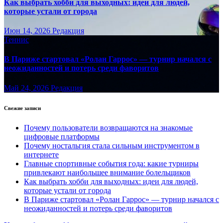
Как выбрать хобби для выходных: идеи для людей,
которые устали от города
Июн 14, 2026
Редакция
Теннис
В Париже стартовал «Ролан Гаррос» — турнир начался с
неожиданностей и потерь среди фаворитов
Май 24, 2026
Редакция
Свежие записи
Почему пользователи возвращаются на знакомые
цифровые платформы
Почему ностальгия стала сильным инструментом в
интернете
Главные спортивные события года: какие турниры
привлекают наибольшее внимание болельщиков
Как выбрать хобби для выходных: идеи для людей,
которые устали от города
В Париже стартовал «Ролан Гаррос» — турнир начался с
неожиданностей и потерь среди фаворитов