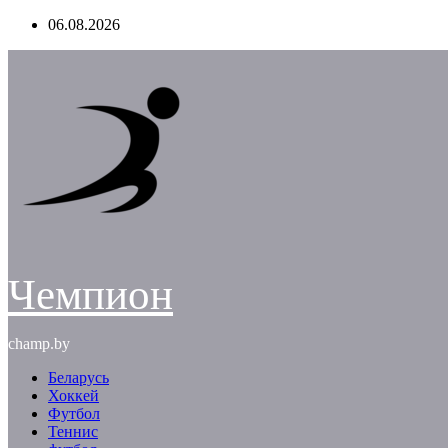
Перейти
06.08.2026
к
содержимому
Чемпион
champ.by
Беларусь
Хоккей
Футбол
Теннис