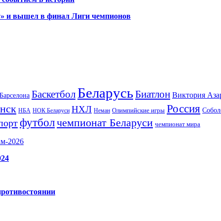
у» и вышел в финал Лиги чемпионов
Беларусь
Баскетбол
Биатлон
Виктория Аза
Барселона
Россия
нск
НХЛ
Олимпийские игры
Собол
НБА
НОК Беларуси
Неман
футбол
чемпионат Беларуси
порт
чемпионат мира
ам-2026
024
противостоянии