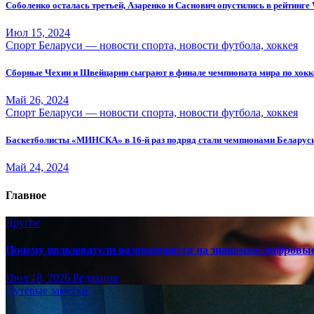
Соболенко осталась третьей, Азаренко и Саснович опустились в рейтинг
Июл 15, 2024
Спорт Беларуси — новости спорта, новости футбола, хоккея
Сборные Чехии и Швейцарии сыграют в финале чемпионата мира по хок
Май 26, 2024
Спорт Беларуси — новости спорта, новости футбола, хоккея
Баскетболисты «МИНСКА» в 16-й раз подряд стали чемпионами Беларус
Май 24, 2024
Главное
Другое
Почему пользователи возвращаются на знакомые цифровы
Июл 18, 2026
Редакция
Путёвые заметки