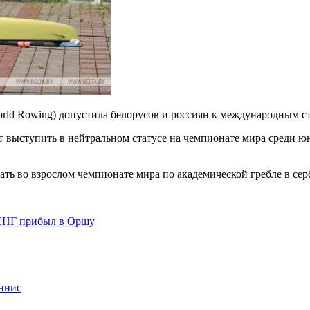
orld Rowing) допустила белорусов и россиян к международным 
т выступить в нейтральном статусе на чемпионате мира среди 
ть во взрослом чемпионате мира по академической гребле в сер
 СНГ прибыл в Оршу
ннис