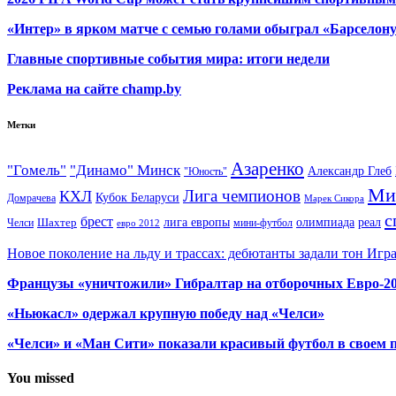
«Интер» в ярком матче с семью голами обыграл «Барселон
Главные спортивные события мира: итоги недели
Реклама на сайте champ.by
Метки
Азаренко
"Гомель"
"Динамо" Минск
Александр Глеб
"Юность"
Ми
Лига чемпионов
КХЛ
Кубок Беларуси
Домрачева
Марек Сикора
с
брест
олимпиада
Шахтер
лига европы
реал
Челси
мини-футбол
евро 2012
Новое поколение на льду и трассах: дебютанты задали тон Игр
Французы «уничтожили» Гибралтар на отборочных Евро-2
«Ньюкасл» одержал крупную победу над «Челси»
«Челси» и «Ман Сити» показали красивый футбол в своем 
You missed