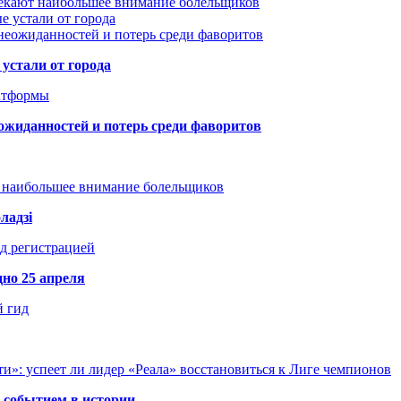
лекают наибольшее внимание болельщиков
е устали от города
неожиданностей и потерь среди фаворитов
устали от города
атформы
ожиданностей и потерь среди фаворитов
т наибольшее внимание болельщиков
ладзі
д регистрацией
но 25 апреля
й гид
и»: успеет ли лидер «Реала» восстановиться к Лиге чемпионов
 событием в истории