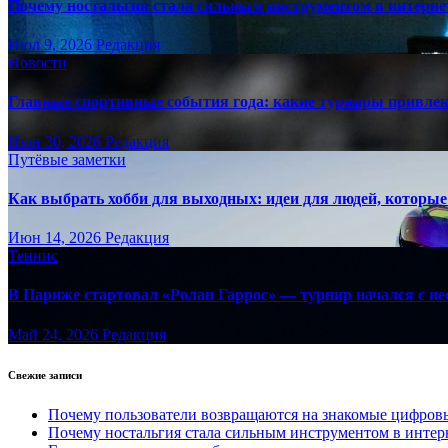
Почему ностальгия стала сильным инструментом в интерне
Июл 9, 2026
Редакция
Новости
Главные спортивные события года: какие турниры привле
Июн 30, 2026
Редакция
Путёвые заметки
Как выбрать хобби для выходных: идеи для людей, которые 
Июн 14, 2026
Редакция
Теннис
В Париже стартовал «Ролан Гаррос» — турнир начался с не
Май 24, 2026
Редакция
Свежие записи
Почему пользователи возвращаются на знакомые цифро
Почему ностальгия стала сильным инструментом в интер