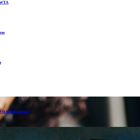
е WTA
кею
и
е платформы