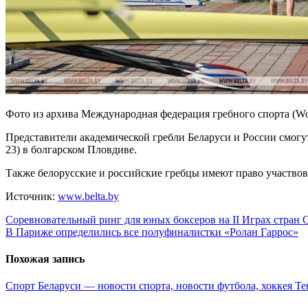
Фото из архива Международная федерация гребного спорта (W
Представители академической гребли Беларуси и России смогу
23) в болгарском Пловдиве.
Также белорусские и российские гребцы имеют право участвова
Источник:
www.belta.by
Навигация
Соревновательный ринг для юных боксеров на II Играх стран
В Париже определились все полуфиналистки «Ролан Гаррос»
по
записям
Похожая запись
Спорт Беларуси — новости спорта, новости футбола, хоккея
Те