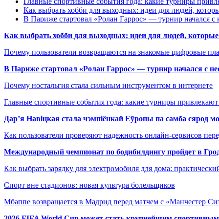
Главные спортивные события года: какие турниры прив
Как выбрать хобби для выходных: идеи для людей, которы
В Париже стартовал «Ролан Гаррос» — турнир начался с 
Как выбрать хобби для выходных: идеи для людей, которые 
Почему пользователи возвращаются на знакомые цифровые пл
В Париже стартовал «Ролан Гаррос» — турнир начался с не
Почему ностальгия стала сильным инструментом в интернете
Главные спортивные события года: какие турниры привлекаю
Дар’я Навіцкая стала чэмпіёнкай Еўропы па самба сярод мо
Как пользователи проверяют надежность онлайн-сервисов пере
Международный чемпионат по бодибилдингу пройдет в Грод
Как выбрать зарядку для электромобиля для дома: практически
Спорт вне стадионов: новая культура болельщиков
Мбаппе возвращается в Мадрид перед матчем с «Манчестер Сит
2026 FIFA World Cup может стать крупнейшим спортивным