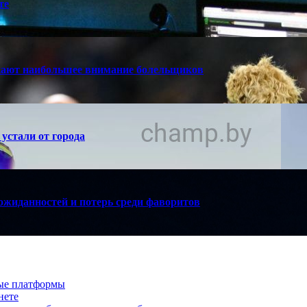
те
кают наибольшее внимание болельщиков
устали от города
ожиданностей и потерь среди фаворитов
вые платформы
нете