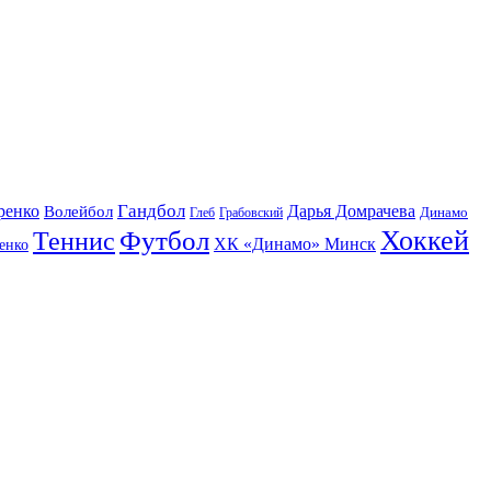
Гандбол
ренко
Волейбол
Дарья Домрачева
Динамо
Глеб
Грабовский
Футбол
Хоккей
Теннис
ХК «Динамо» Минск
енко