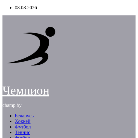
Перейти
08.08.2026
к
содержимому
Чемпион
champ.by
Беларусь
Хоккей
Футбол
Теннис
футбол