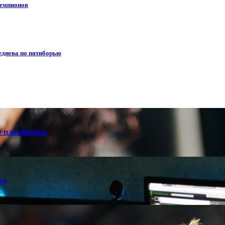
чемпионов
еднева по пятиборью
е платформы
те