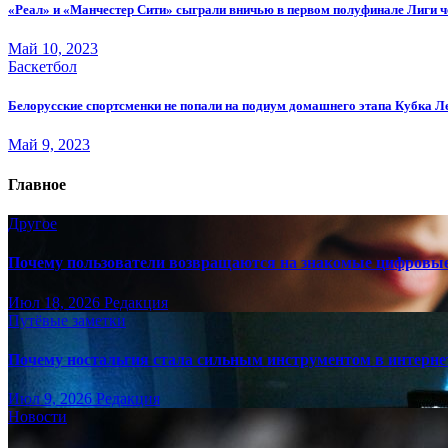
«Реал» и «Манчестер Сити» сыграли вничью в первом полуфинале Лиги 
Май 10, 2023
Баскетбол
Белорусские спортсменки не попали на подиум домашнего этапа Кубка Л
Май 9, 2023
Главное
Другое
Почему пользователи возвращаются на знакомые цифровы
Июл 18, 2026
Редакция
Путёвые заметки
Почему ностальгия стала сильным инструментом в интерне
Июл 9, 2026
Редакция
Новости