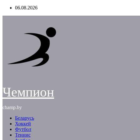
Перейти
06.08.2026
к
содержимому
Чемпион
champ.by
Беларусь
Хоккей
Футбол
Теннис