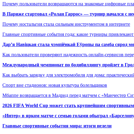
Почему пользователи возвращаются на знакомые цифровые пл
В Париже стартовал «Ролан Гаррос» — турнир начался с не
Почему ностальгия стала сильным инструментом в интернете
Главные спортивные события года: какие турниры привлекаю
Дар’я Навіцкая стала чэмпіёнкай Еўропы па самба сярод мо
Как пользователи проверяют надежность онлайн-сервисов пере
Международный чемпионат по бодибилдингу пройдет в Грод
Как выбрать зарядку для электромобиля для дома: практически
Спорт вне стадионов: новая культура болельщиков
Мбаппе возвращается в Мадрид перед матчем с «Манчестер Сит
2026 FIFA World Cup может стать крупнейшим спортивным
«Интер» в ярком матче с семью голами обыграл «Барселон
Главные спортивные события мира: итоги недели