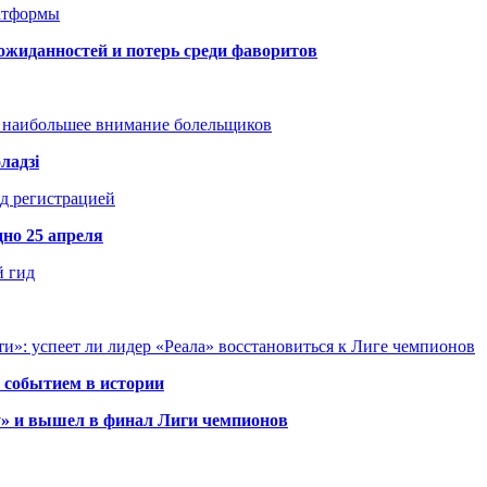
атформы
ожиданностей и потерь среди фаворитов
т наибольшее внимание болельщиков
ладзі
д регистрацией
но 25 апреля
й гид
и»: успеет ли лидер «Реала» восстановиться к Лиге чемпионов
 событием в истории
у» и вышел в финал Лиги чемпионов