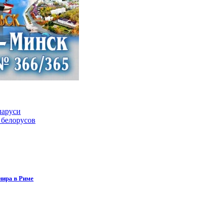
ларуси
 белорусов
нира в Риме