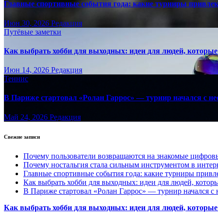
Главные спортивные события года: какие турниры привле
Июн 30, 2026
Редакция
Путёвые заметки
Как выбрать хобби для выходных: идеи для людей, которые 
Июн 14, 2026
Редакция
Теннис
В Париже стартовал «Ролан Гаррос» — турнир начался с не
Май 24, 2026
Редакция
Свежие записи
Почему пользователи возвращаются на знакомые цифро
Почему ностальгия стала сильным инструментом в интер
Главные спортивные события года: какие турниры прив
Как выбрать хобби для выходных: идеи для людей, которы
В Париже стартовал «Ролан Гаррос» — турнир начался с 
Как выбрать хобби для выходных: идеи для людей, которые 