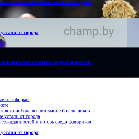
кают наибольшее внимание болельщиков
устали от города
ожиданностей и потерь среди фаворитов
вые платформы
нете
лекают наибольшее внимание болельщиков
е устали от города
неожиданностей и потерь среди фаворитов
устали от города