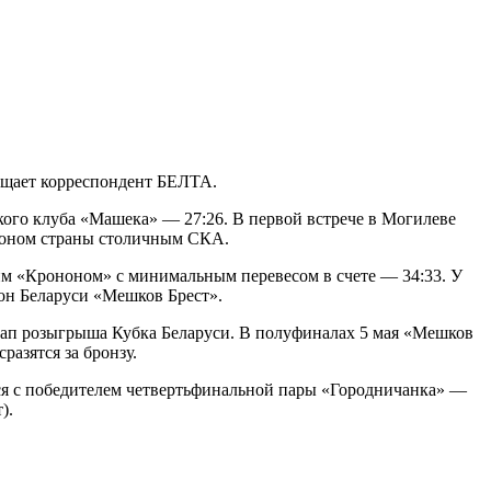
бщает корреспондент БЕЛТА.
ого клуба «Машека» — 27:26. В первой встрече в Могилеве
пионом страны столичным СКА.
им «Крононом» с минимальным перевесом в счете — 34:33. У
ион Беларуси «Мешков Брест».
этап розыгрыша Кубка Беларуси. В полуфиналах 5 мая «Мешков
азятся за бронзу.
ся с победителем четвертьфинальной пары «Городничанка» —
).