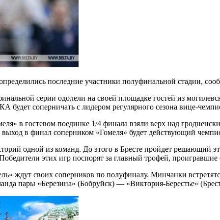
 определились последние участники полуфинальной стадии, соо
нальной серии одолели на своей площадке гостей из могилевск
КА будет соперничать с лидером регулярного сезона вице-чем
ля» в гостевом поединке 1/4 финала взяли верх над гродненск
 за выход в финал соперником «Гомеля» будет действующий чемп
кторий одной из команд. До этого в Бресте пройдет решающий 
обедители этих игр поспорят за главный трофей, проигравшие ср
ль» ждут своих соперников по полуфиналу. Минчанки встретят
анда пары «Березина» (Бобруйск) — «Виктория-Берестье» (Брест