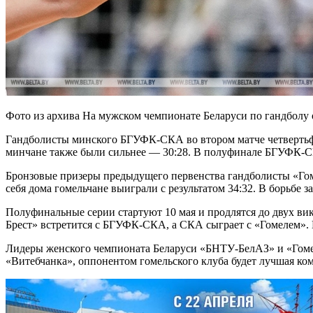
Фото из архива На мужском чемпионате Беларуси по гандболу
Гандболисты минского БГУФК-СКА во втором матче четвертьфи
минчане также были сильнее — 30:28. В полуфинале БГУФК-С
Бронзовые призеры предыдущего первенства гандболисты «Гоме
себя дома гомельчане выиграли с результатом 34:32. В борьбе
Полуфинальные серии стартуют 10 мая и продлятся до двух ви
Брест» встретится с БГУФК-СКА, а СКА сыграет с «Гомелем». П
Лидеры женского чемпионата Беларуси «БНТУ-БелАЗ» и «Гоме
«Витебчанка», оппонентом гомельского клуба будет лучшая ком