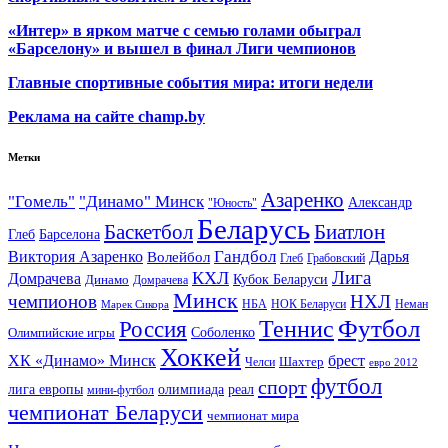
«Интер» в ярком матче с семью голами обыграл
«Барселону» и вышел в финал Лиги чемпионов
Главные спортивные события мира: итоги недели
Реклама на сайте champ.by
Метки
Азаренко
"Гомель"
"Динамо" Минск
Александр
"Юность"
Беларусь
Баскетбол
Биатлон
Глеб
Барселона
Гандбол
Виктория Азаренко
Волейбол
Дарья
Глеб
Грабовский
Лига
КХЛ
Домрачева
Кубок Беларуси
Динамо
Домрачева
Минск
чемпионов
НХЛ
НБА
Марек Сикора
НОК Беларуси
Неман
Футбол
Теннис
Россия
Олимпийские игры
Соболенко
Хоккей
ХК «Динамо» Минск
брест
Шахтер
Челси
евро 2012
футбол
спорт
олимпиада
лига европы
реал
мини-футбол
чемпионат Беларуси
чемпионат мира