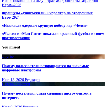
Новое поколение на льду и трассах: дебютанты задали тон
Играм-2026
Французы «уничтожили» Гибралтар на отборочных
Евро-2024
«Ньюкасл» одержал крупную победу над «Челси»
«Челси» и «Ман Сити» показали красивый футбол в своем
противостоянии
You missed
Другое
Почему пользователи возвращаются на знакомые
цифровые платформы
Июл 18, 2026
Редакция
Путёвые заметки
Почему ностальгия стала сильным инструментом в
интернете
Июл 9, 2026
Редакция