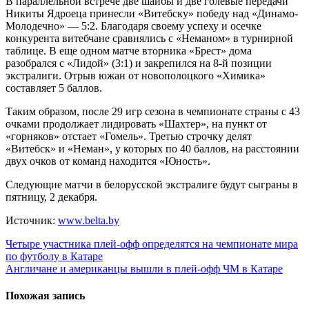
В параллельной встрече две шайбы и две голевые передачи
Никиты Ядроеца принесли «Витебску» победу над «Динамо-
Молодечно» — 5:2. Благодаря своему успеху и осечке
конкурента витебчане сравнялись с «Неманом» в турнирной
таблице. В еще одном матче вторника «Брест» дома
разобрался с «Лидой» (3:1) и закрепился на 8-й позиции
экстралиги. Отрыв южан от новополоцкого «Химика»
составляет 5 баллов.
Таким образом, после 29 игр сезона в чемпионате страны с 43
очками продолжает лидировать «Шахтер», на пункт от
«горняков» отстает «Гомель». Третью строчку делят
«Витебск» и «Неман», у которых по 40 баллов, на расстоянии
двух очков от команд находится «Юность».
Следующие матчи в белорусской экстралиге будут сыграны в
пятницу, 2 декабря.
Источник:
www.belta.by
Навигация
Четыре участника плей-офф определятся на чемпионате мира
по футболу в Катаре
по
Англичане и американцы вышли в плей-офф ЧМ в Катаре
записям
Похожая запись