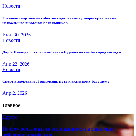
Новости
Главные спортивные события года: какие турниры привлекают
наибольшее внимание болельщиков
Июн 30, 2026
Новости
Дар’я Навіцкая стала чэмпіёнкай Еўропы па самба сярод моладзі
Апр 22, 2026
Новости
Спорт и здоровый образ жизни: путь к активному будущему
Апр 2, 2026
Главное
Другое
Почему пользователи возвращаются на знакомые
цифровые платформы