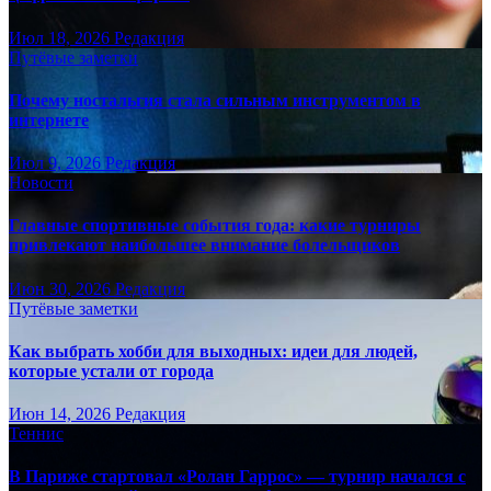
Июл 18, 2026
Редакция
Путёвые заметки
Почему ностальгия стала сильным инструментом в
интернете
Июл 9, 2026
Редакция
Новости
Главные спортивные события года: какие турниры
привлекают наибольшее внимание болельщиков
Июн 30, 2026
Редакция
Путёвые заметки
Как выбрать хобби для выходных: идеи для людей,
которые устали от города
Июн 14, 2026
Редакция
Теннис
В Париже стартовал «Ролан Гаррос» — турнир начался с