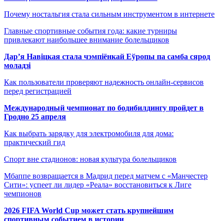
Почему ностальгия стала сильным инструментом в интернете
Главные спортивные события года: какие турниры
привлекают наибольшее внимание болельщиков
Дар’я Навіцкая стала чэмпіёнкай Еўропы па самба сярод
моладзі
Как пользователи проверяют надежность онлайн-сервисов
перед регистрацией
Международный чемпионат по бодибилдингу пройдет в
Гродно 25 апреля
Как выбрать зарядку для электромобиля для дома:
практический гид
Спорт вне стадионов: новая культура болельщиков
Мбаппе возвращается в Мадрид перед матчем с «Манчестер
Сити»: успеет ли лидер «Реала» восстановиться к Лиге
чемпионов
2026 FIFA World Cup может стать крупнейшим
спортивным событием в истории