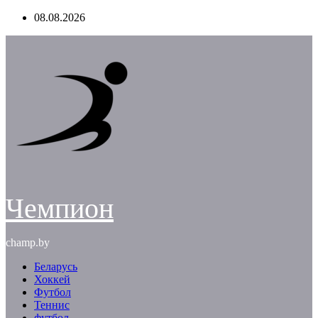
Перейти
08.08.2026
к
содержимому
Чемпион
champ.by
Беларусь
Хоккей
Футбол
Теннис
футбол