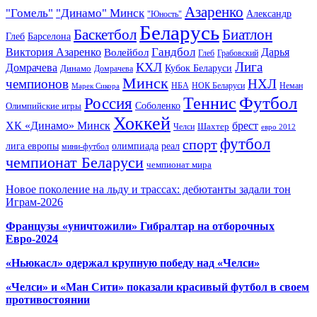
Азаренко
"Гомель"
"Динамо" Минск
Александр
"Юность"
Беларусь
Баскетбол
Биатлон
Глеб
Барселона
Гандбол
Виктория Азаренко
Волейбол
Дарья
Глеб
Грабовский
Лига
КХЛ
Домрачева
Кубок Беларуси
Динамо
Домрачева
Минск
чемпионов
НХЛ
НБА
Марек Сикора
НОК Беларуси
Неман
Футбол
Теннис
Россия
Олимпийские игры
Соболенко
Хоккей
ХК «Динамо» Минск
брест
Шахтер
Челси
евро 2012
футбол
спорт
олимпиада
лига европы
реал
мини-футбол
чемпионат Беларуси
чемпионат мира
Новое поколение на льду и трассах: дебютанты задали тон
Играм-2026
Французы «уничтожили» Гибралтар на отборочных
Евро-2024
«Ньюкасл» одержал крупную победу над «Челси»
«Челси» и «Ман Сити» показали красивый футбол в своем
противостоянии