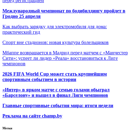
перед регистрацией
Международный чемпионат по бодибилдингу пройдет в
Гродно 25 апреля
Как выбрать зарядку для электромобиля для дома:
практический гид
Спорт вне стадионов: новая культура болельщиков
Мбаппе возвращается в Мадрид перед матчем с «Манчестер
Сити»: успеет ли лидер «Реала» восстановиться к Лиге
чемпионов
2026 FIFA World Cup может стать крупнейшим
спортивным событием в истории
«Интер» в ярком матче с семью голами обыграл
«Барселону» и вышел в финал Лиги чемпионов
Главные спортивные события мира: итоги недели
Реклама на сайте champ.by
Метки