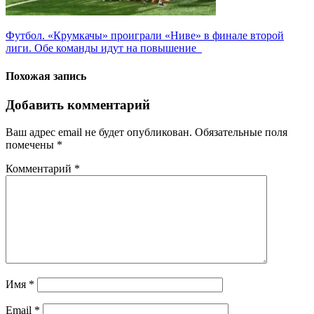
Навигация
Футбол. «Крумкачы» проиграли «Ниве» в финале второй
лиги. Обе команды идут на повышение
по
записям
Похожая запись
Добавить комментарий
Ваш адрес email не будет опубликован.
Обязательные поля
помечены
*
Комментарий
*
Имя
*
Email
*