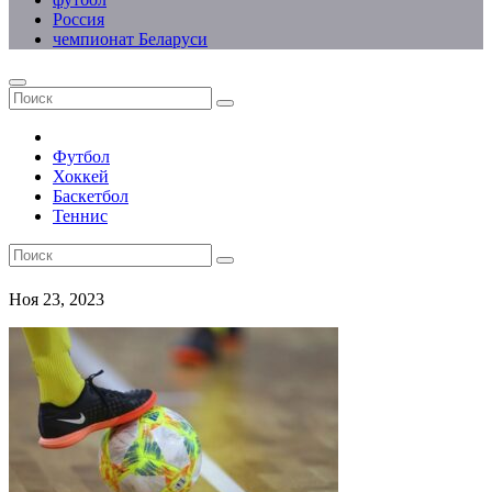
Россия
чемпионат Беларуси
Футбол
Хоккей
Баскетбол
Теннис
Ноя 23, 2023