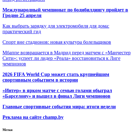
Международный чемпионат по бодибилдингу пройдет в
Гродно 25 апреля
Как выбрать зарядку для электромобиля для дома:
практический гид
Спорт вне стадионов: новая культура болельщиков
Мбаппе возвращается в Мадрид перед матчем с «Манчестер
Сити»: успеет ли лидер «Реала» восстановиться к Лиге
чемпионов
2026 FIFA World Cup может стать крупнейшим
спортивным событием в истории
«Интер» в ярком матче с семью голами обыграл
«Барселону» и вышел в финал Лиги чемпионов
Главные спортивные события мира: итоги недели
Реклама на сайте champ.by
Метки