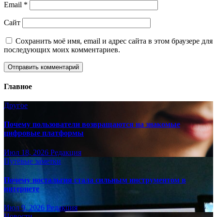
Email
*
Сайт
Сохранить моё имя, email и адрес сайта в этом браузере для
последующих моих комментариев.
Главное
Другое
Почему пользователи возвращаются на знакомые
цифровые платформы
Июл 18, 2026
Редакция
Путёвые заметки
Почему ностальгия стала сильным инструментом в
интернете
Июл 9, 2026
Редакция
Новости