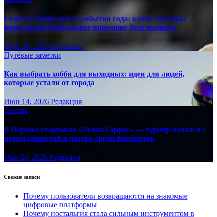
Главные спортивные события года: какие турниры
привлекают наибольшее внимание болельщиков
Июн 30, 2026
Редакция
Путёвые заметки
Как выбрать хобби для выходных: идеи для людей,
которые устали от города
Июн 14, 2026
Редакция
Теннис
В Париже стартовал «Ролан Гаррос» — турнир начался с
неожиданностей и потерь среди фаворитов
Май 24, 2026
Редакция
Свежие записи
Почему пользователи возвращаются на знакомые
цифровые платформы
Почему ностальгия стала сильным инструментом в