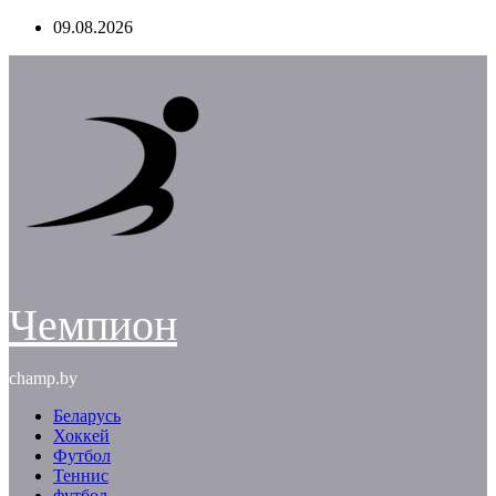
Перейти
09.08.2026
к
содержимому
Чемпион
champ.by
Беларусь
Хоккей
Футбол
Теннис
футбол