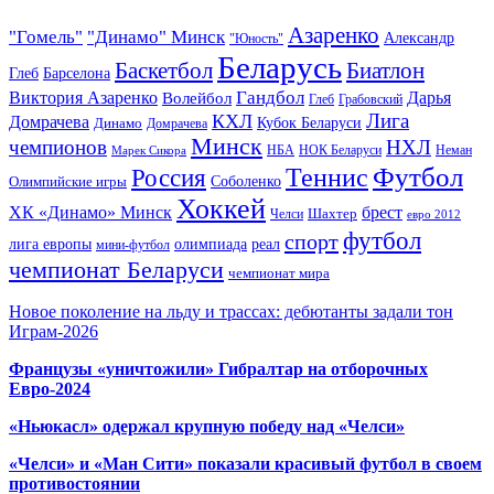
Азаренко
"Гомель"
"Динамо" Минск
Александр
"Юность"
Беларусь
Баскетбол
Биатлон
Глеб
Барселона
Гандбол
Виктория Азаренко
Волейбол
Дарья
Глеб
Грабовский
Лига
КХЛ
Домрачева
Кубок Беларуси
Динамо
Домрачева
Минск
чемпионов
НХЛ
НБА
Марек Сикора
НОК Беларуси
Неман
Футбол
Теннис
Россия
Олимпийские игры
Соболенко
Хоккей
ХК «Динамо» Минск
брест
Шахтер
Челси
евро 2012
футбол
спорт
олимпиада
лига европы
реал
мини-футбол
чемпионат Беларуси
чемпионат мира
Новое поколение на льду и трассах: дебютанты задали тон
Играм-2026
Французы «уничтожили» Гибралтар на отборочных
Евро-2024
«Ньюкасл» одержал крупную победу над «Челси»
«Челси» и «Ман Сити» показали красивый футбол в своем
противостоянии