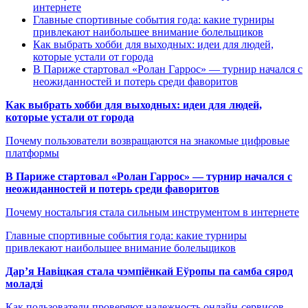
интернете
Главные спортивные события года: какие турниры
привлекают наибольшее внимание болельщиков
Как выбрать хобби для выходных: идеи для людей,
которые устали от города
В Париже стартовал «Ролан Гаррос» — турнир начался с
неожиданностей и потерь среди фаворитов
Как выбрать хобби для выходных: идеи для людей,
которые устали от города
Почему пользователи возвращаются на знакомые цифровые
платформы
В Париже стартовал «Ролан Гаррос» — турнир начался с
неожиданностей и потерь среди фаворитов
Почему ностальгия стала сильным инструментом в интернете
Главные спортивные события года: какие турниры
привлекают наибольшее внимание болельщиков
Дар’я Навіцкая стала чэмпіёнкай Еўропы па самба сярод
моладзі
Как пользователи проверяют надежность онлайн-сервисов