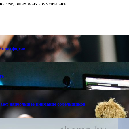
ля последующих моих комментариев.
е платформы
те
кают наибольшее внимание болельщиков