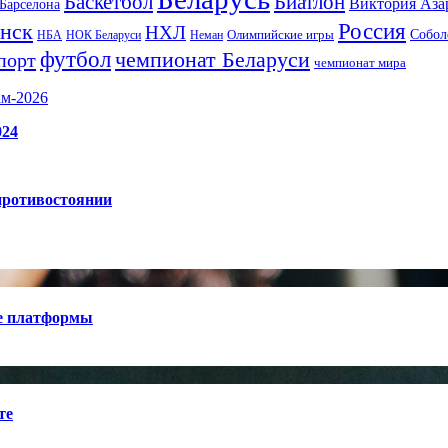
Баскетбол
Биатлон
Виктория Аза
Барселона
Россия
нск
НХЛ
Олимпийские игры
Собол
НБА
НОК Беларуси
Неман
футбол
чемпионат Беларуси
порт
чемпионат мира
ам-2026
024
противостоянии
е платформы
те