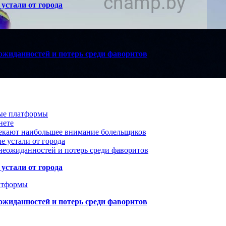
устали от города
ожиданностей и потерь среди фаворитов
вые платформы
нете
лекают наибольшее внимание болельщиков
е устали от города
неожиданностей и потерь среди фаворитов
устали от города
атформы
ожиданностей и потерь среди фаворитов