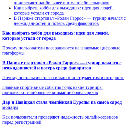
привлекают наибольшее внимание болельщиков
Как выбрать хобби для выходных: идеи для людей,
которые устали от города
В Париже стартовал «Ролан Гаррос» — турнир начался с
неожиданностей и потерь среди фаворитов
Как выбрать хобби для выходных: идеи для людей,
которые устали от города
Почему пользователи возвращаются на знакомые цифровые
платформы
В Париже стартовал «Ролан Гаррос» — турнир начался с
неожиданностей и потерь среди фаворитов
Почему ностальгия стала сильным инструментом в интернете
Главные спортивные события года: какие турниры
привлекают наибольшее внимание болельщиков
Дар’я Навіцкая стала чэмпіёнкай Еўропы па самба сярод
моладзі
Как пользователи проверяют надежность онлайн-сервисов
перед регистрацией