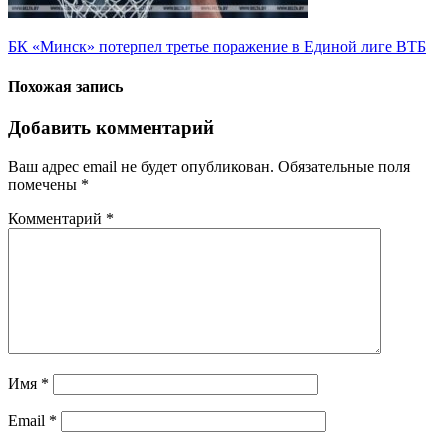
Навигация
БК «Минск» потерпел третье поражение в Единой лиге ВТБ
по
Похожая запись
записям
Добавить комментарий
Ваш адрес email не будет опубликован.
Обязательные поля
помечены
*
Комментарий
*
Имя
*
Email
*