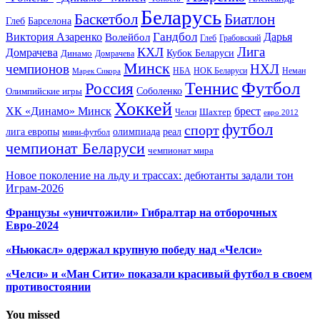
Беларусь
Баскетбол
Биатлон
Глеб
Барселона
Гандбол
Виктория Азаренко
Волейбол
Дарья
Глеб
Грабовский
Лига
КХЛ
Домрачева
Кубок Беларуси
Динамо
Домрачева
Минск
чемпионов
НХЛ
НБА
Марек Сикора
НОК Беларуси
Неман
Футбол
Теннис
Россия
Олимпийские игры
Соболенко
Хоккей
ХК «Динамо» Минск
брест
Шахтер
Челси
евро 2012
футбол
спорт
олимпиада
лига европы
реал
мини-футбол
чемпионат Беларуси
чемпионат мира
Новое поколение на льду и трассах: дебютанты задали тон
Играм-2026
Французы «уничтожили» Гибралтар на отборочных
Евро-2024
«Ньюкасл» одержал крупную победу над «Челси»
«Челси» и «Ман Сити» показали красивый футбол в своем
противостоянии
You missed