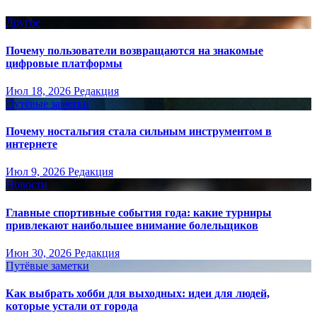
Другое
Почему пользователи возвращаются на знакомые
цифровые платформы
Июл 18, 2026
Редакция
Путёвые заметки
Почему ностальгия стала сильным инструментом в
интернете
Июл 9, 2026
Редакция
Новости
Главные спортивные события года: какие турниры
привлекают наибольшее внимание болельщиков
Июн 30, 2026
Редакция
Путёвые заметки
Как выбрать хобби для выходных: идеи для людей,
которые устали от города