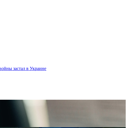
войны застал в Украине