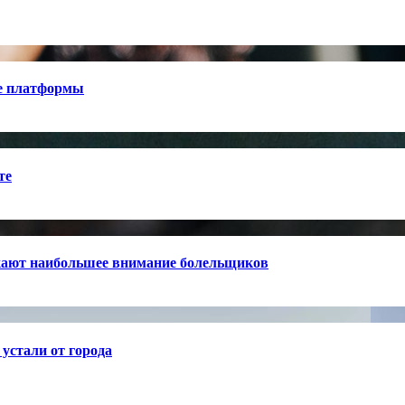
е платформы
те
кают наибольшее внимание болельщиков
устали от города