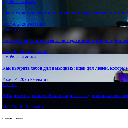
Путёвые заметки
Почему ностальгия стала сильным инструментом в интерне
Июл 9, 2026
Редакция
Новости
Главные спортивные события года: какие турниры привле
Июн 30, 2026
Редакция
Путёвые заметки
Как выбрать хобби для выходных: идеи для людей, которые 
Июн 14, 2026
Редакция
Теннис
В Париже стартовал «Ролан Гаррос» — турнир начался с не
Май 24, 2026
Редакция
Свежие записи