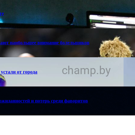
те
кают наибольшее внимание болельщиков
устали от города
ожиданностей и потерь среди фаворитов