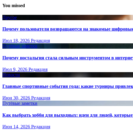
You missed
Другое
Почему пользователи возвращаются на знакомые цифровы
Июл 18, 2026
Редакция
Путёвые заметки
Почему ностальгия стала сильным инструментом в интерне
Июл 9, 2026
Редакция
Новости
Главные спортивные события года: какие турниры привле
Июн 30, 2026
Редакция
Путёвые заметки
Как выбрать хобби для выходных: идеи для людей, которые 
Июн 14, 2026
Редакция