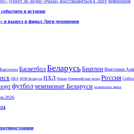
и»: успеет ли лидер «Реала» восстановиться к Лиге чемпионов
 событием в истории
у» и вышел в финал Лиги чемпионов
Беларусь
Баскетбол
Биатлон
Виктория Аза
Барселона
Россия
нск
НХЛ
Олимпийские игры
Собол
НБА
НОК Беларуси
Неман
футбол
чемпионат Беларуси
порт
чемпионат мира
ам-2026
024
противостоянии