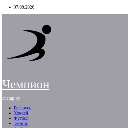
Перейти
07.08.2026
к
содержимому
Чемпион
champ.by
Беларусь
Хоккей
Футбол
Теннис