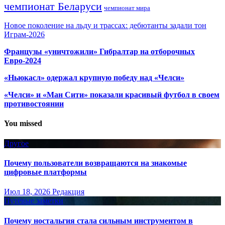
чемпионат Беларуси
чемпионат мира
Новое поколение на льду и трассах: дебютанты задали тон
Играм-2026
Французы «уничтожили» Гибралтар на отборочных
Евро-2024
«Ньюкасл» одержал крупную победу над «Челси»
«Челси» и «Ман Сити» показали красивый футбол в своем
противостоянии
You missed
Другое
Почему пользователи возвращаются на знакомые
цифровые платформы
Июл 18, 2026
Редакция
Путёвые заметки
Почему ностальгия стала сильным инструментом в