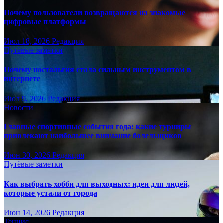
Почему пользователи возвращаются на знакомые
цифровые платформы
Июл 18, 2026
Редакция
Путёвые заметки
Почему ностальгия стала сильным инструментом в
интернете
Июл 9, 2026
Редакция
Новости
Главные спортивные события года: какие турниры
привлекают наибольшее внимание болельщиков
Июн 30, 2026
Редакция
Путёвые заметки
Как выбрать хобби для выходных: идеи для людей,
которые устали от города
Июн 14, 2026
Редакция
Теннис