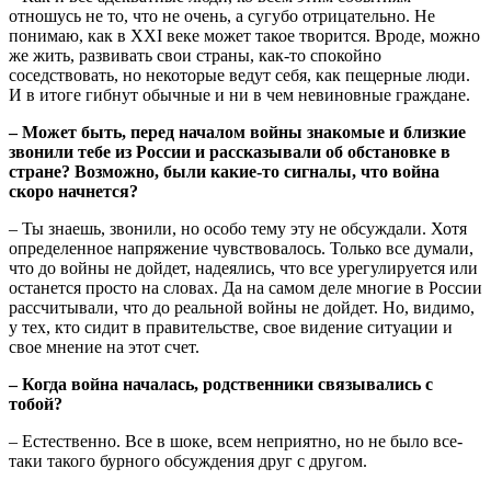
отношусь не то, что не очень, а сугубо отрицательно. Не
понимаю, как в XXI веке может такое творится. Вроде, можно
же жить, развивать свои страны, как-то спокойно
соседствовать, но некоторые ведут себя, как пещерные люди.
И в итоге гибнут обычные и ни в чем невиновные граждане.
– Может быть, перед началом войны знакомые и близкие
звонили тебе из России и рассказывали об обстановке в
стране? Возможно, были какие-то сигналы, что война
скоро начнется?
– Ты знаешь, звонили, но особо тему эту не обсуждали. Хотя
определенное напряжение чувствовалось. Только все думали,
что до войны не дойдет, надеялись, что все урегулируется или
останется просто на словах. Да на самом деле многие в России
рассчитывали, что до реальной войны не дойдет. Но, видимо,
у тех, кто сидит в правительстве, свое видение ситуации и
свое мнение на этот счет.
– Когда война началась, родственники связывались с
тобой?
– Естественно. Все в шоке, всем неприятно, но не было все-
таки такого бурного обсуждения друг с другом.