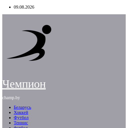
Перейти
09.08.2026
к
содержимому
Чемпион
champ.by
Беларусь
Хоккей
Футбол
Теннис
футбол