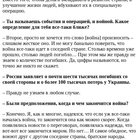
улучшение жизни людей, вбухивают их в специальную
операцию.
– Ты называешь события и операцией, и войной. Какое
определение для тебя все-таки ближе?
– Второе, просто не хочется это слово [война] произносить –
слишком жесткое оно. И не могу банально поверить, что
война все-таки идет в соседней стране. Столько времени уже
прошло, столько людей погибло… При этом мы же правду не
знаем о количестве погибших. Да, цифры называются, но
точно же никто не скажет.
– Россия заявляет о почти шести тысячах погибших со
своей стороны и о более 100 тысячах потерь у Украины.
– Правду не узнаем в любом случае.
– Были предположения, когда и чем закончится война?
– Конечно. Я, как и многие, надеялся, что если уж все-таки
началась война, то закончится она как можно скорее. Когда
появлялись новости о переговорах, появлялась надежда, что
вот-вот все закончится миром. Но нет… И самое обидное, что
воюют друг с другом соседние страны, братские народы.