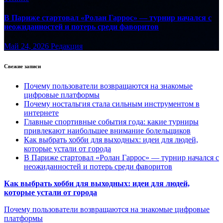
В Париже стартовал «Ролан Гаррос» — турнир начался с
неожиданностей и потерь среди фаворитов
Май 24, 2026
Редакция
Свежие записи
Почему пользователи возвращаются на знакомые
цифровые платформы
Почему ностальгия стала сильным инструментом в
интернете
Главные спортивные события года: какие турниры
привлекают наибольшее внимание болельщиков
Как выбрать хобби для выходных: идеи для людей,
которые устали от города
В Париже стартовал «Ролан Гаррос» — турнир начался с
неожиданностей и потерь среди фаворитов
Как выбрать хобби для выходных: идеи для людей,
которые устали от города
Почему пользователи возвращаются на знакомые цифровые
платформы