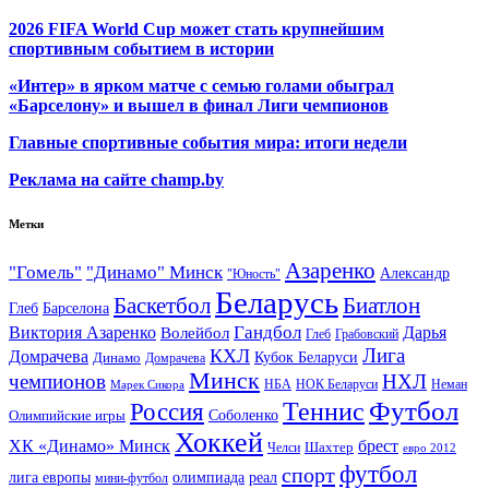
2026 FIFA World Cup может стать крупнейшим
спортивным событием в истории
«Интер» в ярком матче с семью голами обыграл
«Барселону» и вышел в финал Лиги чемпионов
Главные спортивные события мира: итоги недели
Реклама на сайте champ.by
Метки
Азаренко
"Гомель"
"Динамо" Минск
Александр
"Юность"
Беларусь
Баскетбол
Биатлон
Глеб
Барселона
Гандбол
Виктория Азаренко
Волейбол
Дарья
Глеб
Грабовский
Лига
КХЛ
Домрачева
Кубок Беларуси
Динамо
Домрачева
Минск
чемпионов
НХЛ
НБА
Марек Сикора
НОК Беларуси
Неман
Футбол
Теннис
Россия
Олимпийские игры
Соболенко
Хоккей
ХК «Динамо» Минск
брест
Шахтер
Челси
евро 2012
футбол
спорт
олимпиада
лига европы
реал
мини-футбол