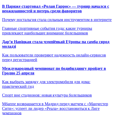
В Париже стартовал «Ролан Гаррос» — турнир начался с
неожиданностей и потерь среди фаворитов
Почему ностальгия стала сильным инструментом в интернете
Главные спортивные события года: какие турниры
привлекают наибольшее внимание болельщиков
Дар’я Навіцкая стала чэмпіёнкай Еўропы па самба сярод
моладзі
Как пользователи проверяют надежность онлайн-сервисов
перед регистрацией
Международный чемпионат по бодибилдингу пройдет в
Гродно 25 апреля
Как выбрать зарядку для электромобиля для дома:
практический гид
Спорт вне стадионов: новая культура болельщиков
Мбаппе возвращается в Мадрид перед матчем с «Манчестер
Сити»: успеет ли лидер «Реала» восстановиться к Лиге
чемпионов