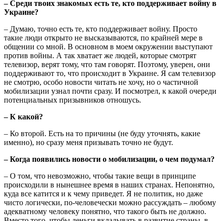
– Среди твоих знакомых есть те, кто поддерживает войну в
Украине?
– Думаю, точно есть те, кто поддерживает войну. Просто
такие люди открыто не высказываются, по крайней мере в
общении со мной. В основном в моем окружении выступают
против войны. А так хватает же людей, которые смотрят
телевизор, верят тому, что там говорят. Поэтому, уверен, они
поддерживают то, что происходит в Украине. Я сам телевизор
не смотрю, особо новости читать не хочу, но о частичной
мобилизации узнал почти сразу. И посмотрел, к какой очереди
потенциальных призывников отношусь.
– К какой?
– Ко второй. Есть на то причины (не буду уточнять, какие
именно), но сразу меня призывать точно не будут.
– Когда появились новости о мобилизации, о чем подумал?
– О том, что невозможно, чтобы такие вещи в принципе
происходили в нынешнее время в наших странах. Непонятно,
куда все катится и к чему приведет. Я не политик, но даже
чисто логически, по-человечески можно рассуждать – любому
адекватному человеку понятно, что такого быть не должно.
Вместо того, чтобы деньги вкладывать в развитие страны, в