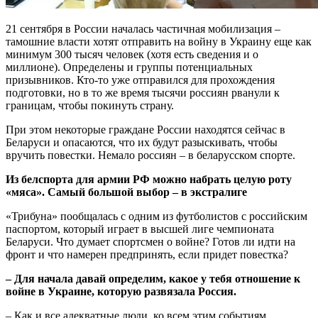
21 сентября в России началась частичная мобилизация –
тамошние власти хотят отправить на войну в Украину еще как
минимум 300 тысяч человек (хотя есть сведения и о
миллионе). Определены и группы потенциальных
призывников. Кто-то уже отправился для прохождения
подготовки, но в то же время тысячи россиян рванули к
границам, чтобы покинуть страну.
При этом некоторые граждане России находятся сейчас в
Беларуси и опасаются, что их будут разыскивать, чтобы
вручить повестки. Немало россиян – в беларусском спорте.
Из белспорта для армии РФ можно набрать целую роту
«мяса». Самый большой выбор – в экстралиге
«Трибуна» пообщалась с одним из футболистов с российским
паспортом, который играет в высшей лиге чемпионата
Беларуси. Что думает спортсмен о войне? Готов ли идти на
фронт и что намерен предпринять, если придет повестка?
– Для начала давай определим, какое у тебя отношение к
войне в Украине, которую развязала Россия.
– Как и все адекватные люди, ко всем этим событиям