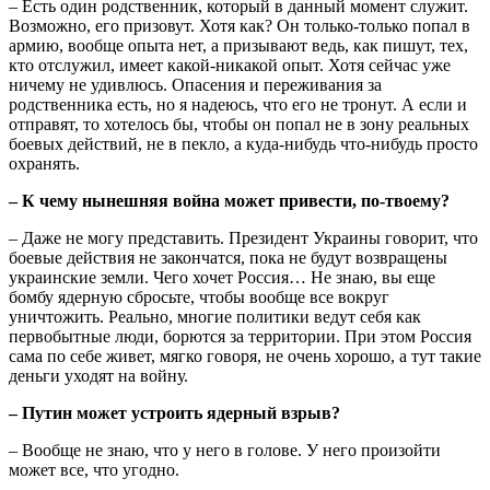
– Есть один родственник, который в данный момент служит.
Возможно, его призовут. Хотя как? Он только-только попал в
армию, вообще опыта нет, а призывают ведь, как пишут, тех,
кто отслужил, имеет какой-никакой опыт. Хотя сейчас уже
ничему не удивлюсь. Опасения и переживания за
родственника есть, но я надеюсь, что его не тронут. А если и
отправят, то хотелось бы, чтобы он попал не в зону реальных
боевых действий, не в пекло, а куда-нибудь что-нибудь просто
охранять.
– К чему нынешняя война может привести, по-твоему?
– Даже не могу представить. Президент Украины говорит, что
боевые действия не закончатся, пока не будут возвращены
украинские земли. Чего хочет Россия… Не знаю, вы еще
бомбу ядерную сбросьте, чтобы вообще все вокруг
уничтожить. Реально, многие политики ведут себя как
первобытные люди, борются за территории. При этом Россия
сама по себе живет, мягко говоря, не очень хорошо, а тут такие
деньги уходят на войну.
– Путин может устроить ядерный взрыв?
– Вообще не знаю, что у него в голове. У него произойти
может все, что угодно.