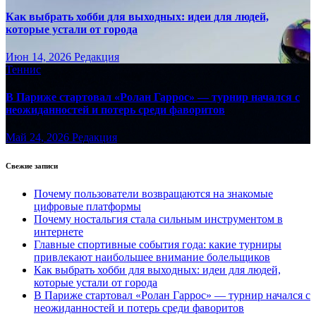
Как выбрать хобби для выходных: идеи для людей,
которые устали от города
Июн 14, 2026
Редакция
Теннис
В Париже стартовал «Ролан Гаррос» — турнир начался с
неожиданностей и потерь среди фаворитов
Май 24, 2026
Редакция
Свежие записи
Почему пользователи возвращаются на знакомые
цифровые платформы
Почему ностальгия стала сильным инструментом в
интернете
Главные спортивные события года: какие турниры
привлекают наибольшее внимание болельщиков
Как выбрать хобби для выходных: идеи для людей,
которые устали от города
В Париже стартовал «Ролан Гаррос» — турнир начался с
неожиданностей и потерь среди фаворитов