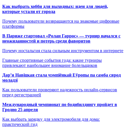
Как выбрать хобби для выходных: идеи для людей,
которые устали от города
Почему пользователи возвращаются на знакомые цифровые
платформы
В Париже стартовал «Ролан Гаррос» — турнир начался с
неожиданностей и потерь среди фаворитов
Почему ностальгия стала сильным инструментом в интернете
Главные спортивные события года: какие турниры
привлекают наибольшее внимание болельщиков
Дар’я Навіцкая стала чэмпіёнкай Еўропы па самба сярод
моладзі
Как пользователи проверяют надежность онлайн-сервисов
перед регистрацией
Международный чемпионат по бодибилдингу пройдет в
Гродно 25 апреля
Как выбрать зарядку для электромобиля для дома:
практический гид