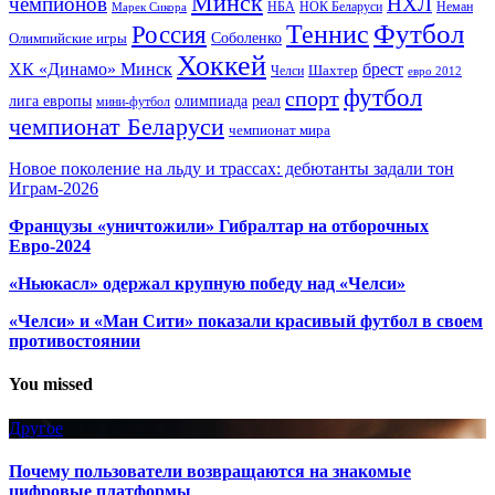
Минск
чемпионов
НХЛ
НБА
Марек Сикора
НОК Беларуси
Неман
Футбол
Теннис
Россия
Олимпийские игры
Соболенко
Хоккей
ХК «Динамо» Минск
брест
Шахтер
Челси
евро 2012
футбол
спорт
олимпиада
лига европы
реал
мини-футбол
чемпионат Беларуси
чемпионат мира
Новое поколение на льду и трассах: дебютанты задали тон
Играм-2026
Французы «уничтожили» Гибралтар на отборочных
Евро-2024
«Ньюкасл» одержал крупную победу над «Челси»
«Челси» и «Ман Сити» показали красивый футбол в своем
противостоянии
You missed
Другое
Почему пользователи возвращаются на знакомые
цифровые платформы