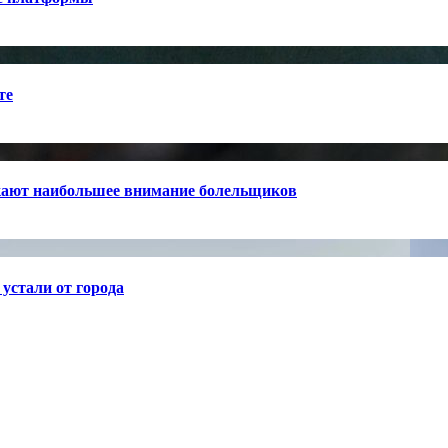
те
кают наибольшее внимание болельщиков
устали от города