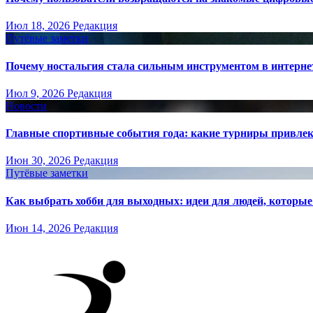
Июл 18, 2026
Редакция
Путёвые заметки
Почему ностальгия стала сильным инструментом в интерне
Июл 9, 2026
Редакция
Новости
Главные спортивные события года: какие турниры привле
Июн 30, 2026
Редакция
Путёвые заметки
Как выбрать хобби для выходных: идеи для людей, которые 
Июн 14, 2026
Редакция