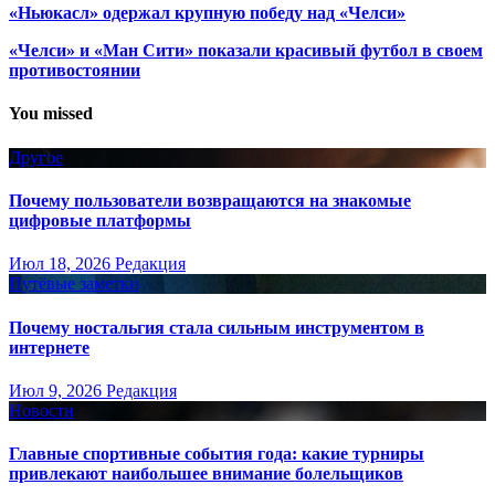
«Ньюкасл» одержал крупную победу над «Челси»
«Челси» и «Ман Сити» показали красивый футбол в своем
противостоянии
You missed
Другое
Почему пользователи возвращаются на знакомые
цифровые платформы
Июл 18, 2026
Редакция
Путёвые заметки
Почему ностальгия стала сильным инструментом в
интернете
Июл 9, 2026
Редакция
Новости
Главные спортивные события года: какие турниры
привлекают наибольшее внимание болельщиков