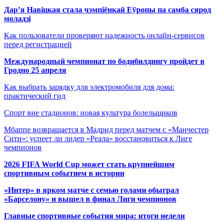
Дар’я Навіцкая стала чэмпіёнкай Еўропы па самба сярод
моладзі
Как пользователи проверяют надежность онлайн-сервисов
перед регистрацией
Международный чемпионат по бодибилдингу пройдет в
Гродно 25 апреля
Как выбрать зарядку для электромобиля для дома:
практический гид
Спорт вне стадионов: новая культура болельщиков
Мбаппе возвращается в Мадрид перед матчем с «Манчестер
Сити»: успеет ли лидер «Реала» восстановиться к Лиге
чемпионов
2026 FIFA World Cup может стать крупнейшим
спортивным событием в истории
«Интер» в ярком матче с семью голами обыграл
«Барселону» и вышел в финал Лиги чемпионов
Главные спортивные события мира: итоги недели