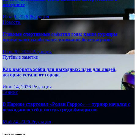
интернете
Июл 9, 2026
Редакция
Новости
Главные спортивные события года: какие турниры
привлекают наибольшее внимание болельщиков
Июн 30, 2026
Редакция
Путёвые заметки
Как выбрать хобби для выходных: идеи для людей,
которые устали от города
Июн 14, 2026
Редакция
Теннис
В Париже стартовал «Ролан Гаррос» — турнир начался с
неожиданностей и потерь среди фаворитов
Май 24, 2026
Редакция
Свежие записи