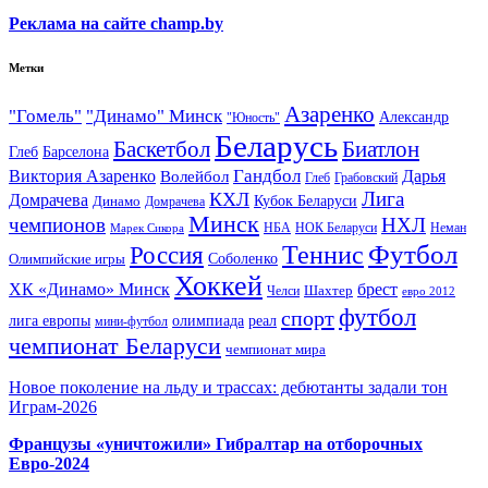
Реклама на сайте champ.by
Метки
Азаренко
"Гомель"
"Динамо" Минск
Александр
"Юность"
Беларусь
Баскетбол
Биатлон
Глеб
Барселона
Гандбол
Виктория Азаренко
Волейбол
Дарья
Глеб
Грабовский
Лига
КХЛ
Домрачева
Кубок Беларуси
Динамо
Домрачева
Минск
чемпионов
НХЛ
НБА
Марек Сикора
НОК Беларуси
Неман
Футбол
Теннис
Россия
Олимпийские игры
Соболенко
Хоккей
ХК «Динамо» Минск
брест
Шахтер
Челси
евро 2012
футбол
спорт
олимпиада
лига европы
реал
мини-футбол
чемпионат Беларуси
чемпионат мира
Новое поколение на льду и трассах: дебютанты задали тон
Играм-2026
Французы «уничтожили» Гибралтар на отборочных
Евро-2024