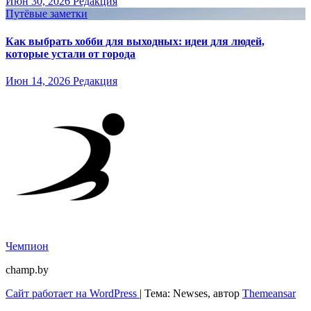
Июн 30, 2026
Редакция
Путёвые заметки
Как выбрать хобби для выходных: идеи для людей,
которые устали от города
Июн 14, 2026
Редакция
Чемпион
champ.by
Сайт работает на WordPress
|
Тема: Newses, автор
Themeansar