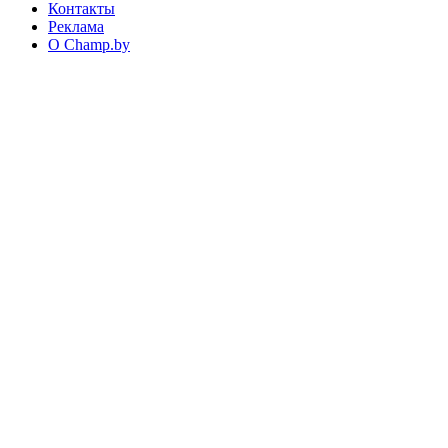
Контакты
Реклама
О Champ.by