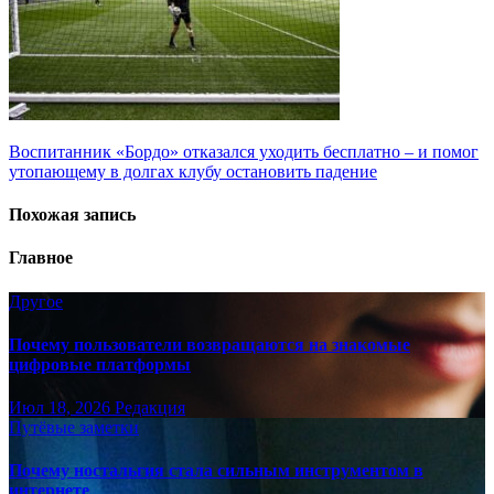
Навигация
Воспитанник «Бордо» отказался уходить бесплатно – и помог
утопающему в долгах клубу остановить падение
по
записям
Похожая запись
Главное
Другое
Почему пользователи возвращаются на знакомые
цифровые платформы
Июл 18, 2026
Редакция
Путёвые заметки
Почему ностальгия стала сильным инструментом в
интернете