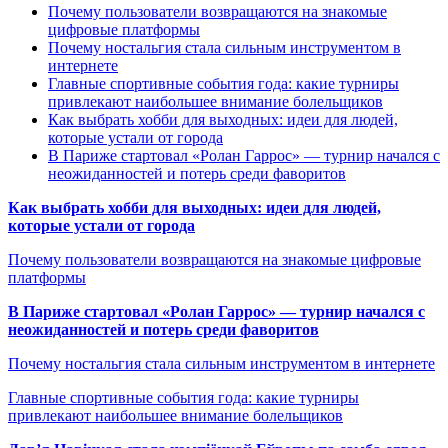
Почему пользователи возвращаются на знакомые
цифровые платформы
Почему ностальгия стала сильным инструментом в
интернете
Главные спортивные события года: какие турниры
привлекают наибольшее внимание болельщиков
Как выбрать хобби для выходных: идеи для людей,
которые устали от города
В Париже стартовал «Ролан Гаррос» — турнир начался с
неожиданностей и потерь среди фаворитов
Как выбрать хобби для выходных: идеи для людей,
которые устали от города
Почему пользователи возвращаются на знакомые цифровые
платформы
В Париже стартовал «Ролан Гаррос» — турнир начался с
неожиданностей и потерь среди фаворитов
Почему ностальгия стала сильным инструментом в интернете
Главные спортивные события года: какие турниры
привлекают наибольшее внимание болельщиков