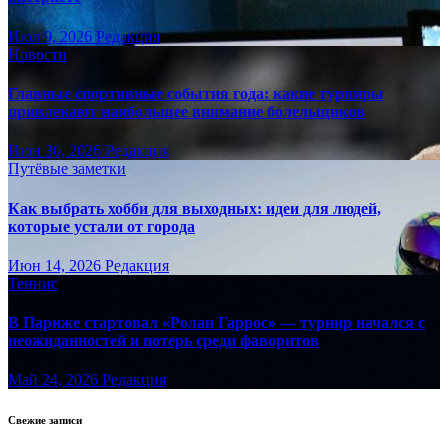
Июл 9, 2026
Редакция
Новости
Главные спортивные события года: какие турниры
привлекают наибольшее внимание болельщиков
Июн 30, 2026
Редакция
Путёвые заметки
Как выбрать хобби для выходных: идеи для людей,
которые устали от города
Июн 14, 2026
Редакция
Теннис
В Париже стартовал «Ролан Гаррос» — турнир начался с
неожиданностей и потерь среди фаворитов
Май 24, 2026
Редакция
Свежие записи