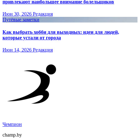
привлекают наибольшее внимание болельщиков
Июн 30, 2026
Редакция
Путёвые заметки
Как выбрать хобби для выходных: идеи для людей,
которые устали от города
Июн 14, 2026
Редакция
Чемпион
champ.by