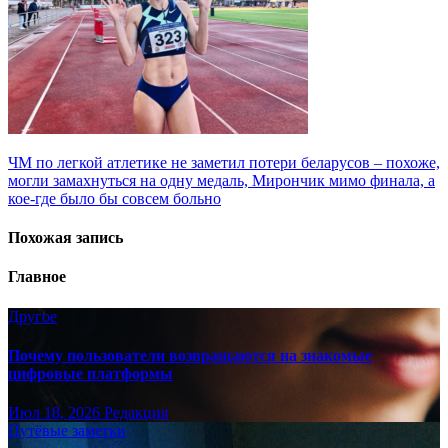
Навигация
ЧМ по легкой атлетике не заметил потери беларусов – похоже,
могли замахнуться на одну медаль, Мирончик мимо финала, а
по
кое-где было бы совсем больно
записям
Похожая запись
Главное
Другое
Почему пользователи возвращаются на знакомые
цифровые платформы
Июл 18, 2026
Редакция
Путёвые заметки