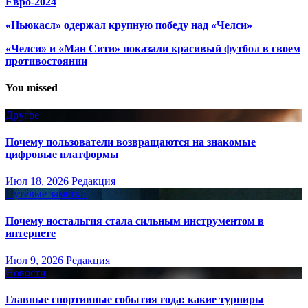
Евро-2024
«Ньюкасл» одержал крупную победу над «Челси»
«Челси» и «Ман Сити» показали красивый футбол в своем
противостоянии
You missed
Другое
Почему пользователи возвращаются на знакомые
цифровые платформы
Июл 18, 2026
Редакция
Путёвые заметки
Почему ностальгия стала сильным инструментом в
интернете
Июл 9, 2026
Редакция
Новости
Главные спортивные события года: какие турниры