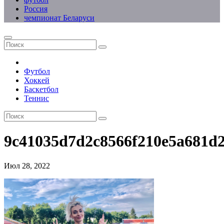
Россия
чемпионат Беларуси
Футбол
Хоккей
Баскетбол
Теннис
9c41035d7d2c8566f210e5a681d
Июл 28, 2022