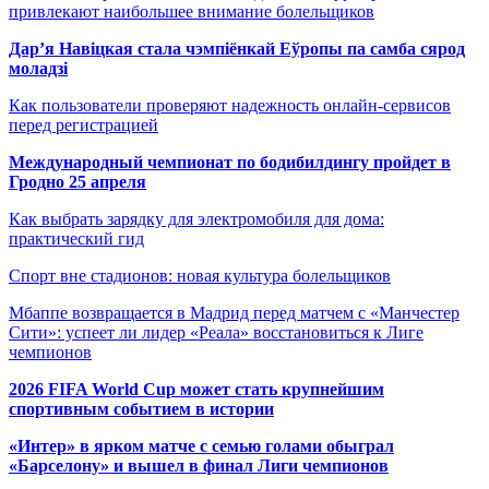
привлекают наибольшее внимание болельщиков
Дар’я Навіцкая стала чэмпіёнкай Еўропы па самба сярод
моладзі
Как пользователи проверяют надежность онлайн-сервисов
перед регистрацией
Международный чемпионат по бодибилдингу пройдет в
Гродно 25 апреля
Как выбрать зарядку для электромобиля для дома:
практический гид
Спорт вне стадионов: новая культура болельщиков
Мбаппе возвращается в Мадрид перед матчем с «Манчестер
Сити»: успеет ли лидер «Реала» восстановиться к Лиге
чемпионов
2026 FIFA World Cup может стать крупнейшим
спортивным событием в истории
«Интер» в ярком матче с семью голами обыграл
«Барселону» и вышел в финал Лиги чемпионов