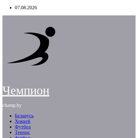
Перейти
07.08.2026
к
содержимому
Чемпион
champ.by
Беларусь
Хоккей
Футбол
Теннис
футбол