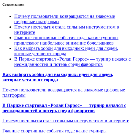
Свежие записи
Почему пользователи возвращаются на знакомые
цифровые платформы
Почему ностальгия стала сильным инструментом в
интернете
Главные спортивные события года: какие турниры
привлекают наибольшее внимание болельщиков
Как выбрать хобби для выходных: идеи для людей,
которые устали от города
В Париже стартовал «Ролан Гаррос» — турнир начался с
неожиданностей и потерь среди фаворитов
Как выбрать хобби для выходных: идеи для людей,
которые устали от города
Почему пользователи возвращаются на знакомые цифровые
платформы
В Париже стартовал «Ролан Гаррос» — турнир начался с
неожиданностей и потерь среди фаворитов
Почему ностальгия стала сильным инструментом в интернете
Главные спортивные события года: какие турниры