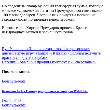
По сведениям champ.by, общая трансферная сумма, которую
минское «Динамо» заплатит за Премудрова составит около
100 тысяч долларов. Часть из них пойдет на погашение
задолженности по зарплате перед игроком.
В этом сезоне Кирилл Премудров провел в Бресте
четырнадцать матчей и забил шесть голов.
Навигация
Вук Рашович: «Новички стараются быстрее освоить
динамовскую игру, а Быков и Карпович должны получить
по
практику в других клубах»
записям
Евгений Ковыршин продлил контракт с «Северсталью»
Похожая запись
Беларусь-lenta
Компания Relax Gaming представила новинку — Wild Hike
Окт 2, 2023
Беларусь-lenta