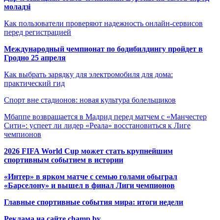
моладзі
Как пользователи проверяют надежность онлайн-сервисов
перед регистрацией
Международный чемпионат по бодибилдингу пройдет в
Гродно 25 апреля
Как выбрать зарядку для электромобиля для дома:
практический гид
Спорт вне стадионов: новая культура болельщиков
Мбаппе возвращается в Мадрид перед матчем с «Манчестер
Сити»: успеет ли лидер «Реала» восстановиться к Лиге
чемпионов
2026 FIFA World Cup может стать крупнейшим
спортивным событием в истории
«Интер» в ярком матче с семью голами обыграл
«Барселону» и вышел в финал Лиги чемпионов
Главные спортивные события мира: итоги недели
Реклама на сайте champ.by