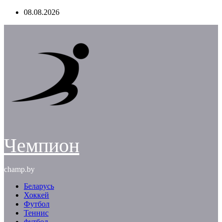
Перейти
08.08.2026
к
содержимому
Чемпион
champ.by
Беларусь
Хоккей
Футбол
Теннис
футбол