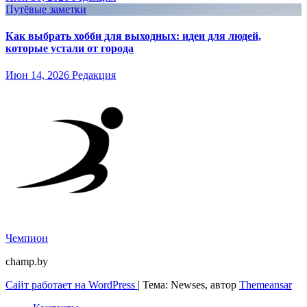
Путёвые заметки
Как выбрать хобби для выходных: идеи для людей,
которые устали от города
Июн 14, 2026
Редакция
Чемпион
champ.by
Сайт работает на WordPress
|
Тема: Newses, автор
Themeansar