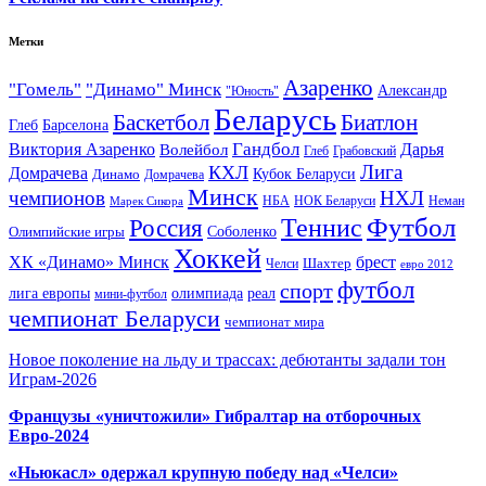
Метки
Азаренко
"Гомель"
"Динамо" Минск
Александр
"Юность"
Беларусь
Баскетбол
Биатлон
Глеб
Барселона
Гандбол
Виктория Азаренко
Волейбол
Дарья
Глеб
Грабовский
Лига
КХЛ
Домрачева
Кубок Беларуси
Динамо
Домрачева
Минск
чемпионов
НХЛ
НБА
Марек Сикора
НОК Беларуси
Неман
Футбол
Теннис
Россия
Олимпийские игры
Соболенко
Хоккей
ХК «Динамо» Минск
брест
Шахтер
Челси
евро 2012
футбол
спорт
олимпиада
лига европы
реал
мини-футбол
чемпионат Беларуси
чемпионат мира
Новое поколение на льду и трассах: дебютанты задали тон
Играм-2026
Французы «уничтожили» Гибралтар на отборочных
Евро-2024
«Ньюкасл» одержал крупную победу над «Челси»