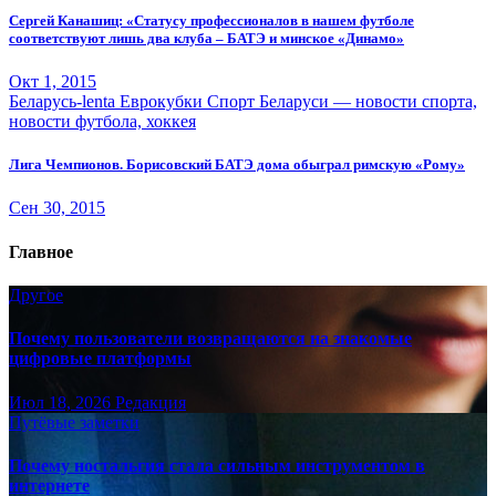
Сергей Канашиц: «Статусу профессионалов в нашем футболе
соответствуют лишь два клуба – БАТЭ и минское «Динамо»
Окт 1, 2015
Беларусь-lenta
Еврокубки
Спорт Беларуси — новости спорта,
новости футбола, хоккея
Лига Чемпионов. Борисовский БАТЭ дома обыграл римскую «Рому»
Сен 30, 2015
Главное
Другое
Почему пользователи возвращаются на знакомые
цифровые платформы
Июл 18, 2026
Редакция
Путёвые заметки
Почему ностальгия стала сильным инструментом в
интернете