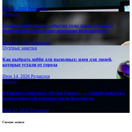
Июл 9, 2026
Редакция
Новости
Главные спортивные события года: какие турниры
привлекают наибольшее внимание болельщиков
Июн 30, 2026
Редакция
Путёвые заметки
Как выбрать хобби для выходных: идеи для людей,
которые устали от города
Июн 14, 2026
Редакция
Теннис
В Париже стартовал «Ролан Гаррос» — турнир начался с
неожиданностей и потерь среди фаворитов
Май 24, 2026
Редакция
Свежие записи