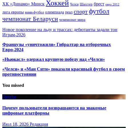
Хоккей
ХК «Динамо» Минск
брест
Шахтер
Челси
евро 2012
футбол
спорт
олимпиада
лига европы
реал
мини-футбол
чемпионат Беларуси
чемпионат мира
Новое поколение на льду и трассах: дебютанты задали тон
Играм-2026
Французы «уничтожили» Гибралтар на отборочных
Евро-2024
«Ньюкасл» одержал крупную победу над «Челси»
«Челси» и «Ман Сити» показали красивый футбол в своем
противостоянии
You missed
Другое
Почему пользователи возвращаются на знакомые
цифровые платформы
Июл 18, 2026
Редакция