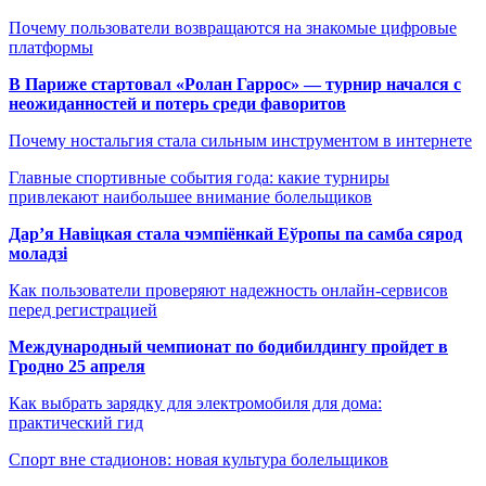
Почему пользователи возвращаются на знакомые цифровые
платформы
В Париже стартовал «Ролан Гаррос» — турнир начался с
неожиданностей и потерь среди фаворитов
Почему ностальгия стала сильным инструментом в интернете
Главные спортивные события года: какие турниры
привлекают наибольшее внимание болельщиков
Дар’я Навіцкая стала чэмпіёнкай Еўропы па самба сярод
моладзі
Как пользователи проверяют надежность онлайн-сервисов
перед регистрацией
Международный чемпионат по бодибилдингу пройдет в
Гродно 25 апреля
Как выбрать зарядку для электромобиля для дома:
практический гид
Спорт вне стадионов: новая культура болельщиков