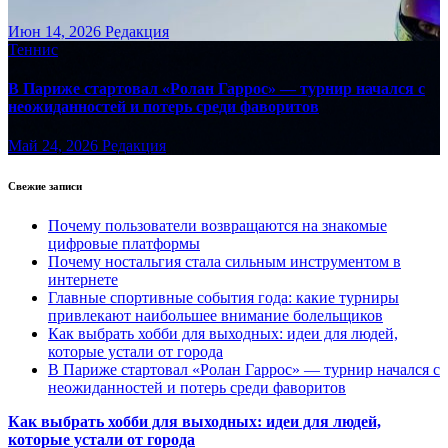
Июн 14, 2026
Редакция
Теннис
В Париже стартовал «Ролан Гаррос» — турнир начался с
неожиданностей и потерь среди фаворитов
Май 24, 2026
Редакция
Свежие записи
Почему пользователи возвращаются на знакомые
цифровые платформы
Почему ностальгия стала сильным инструментом в
интернете
Главные спортивные события года: какие турниры
привлекают наибольшее внимание болельщиков
Как выбрать хобби для выходных: идеи для людей,
которые устали от города
В Париже стартовал «Ролан Гаррос» — турнир начался с
неожиданностей и потерь среди фаворитов
Как выбрать хобби для выходных: идеи для людей,
которые устали от города