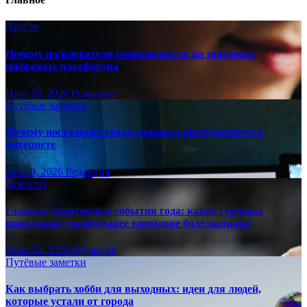
Другое
Почему пользователи возвращаются на знакомые
цифровые платформы
Июл 18, 2026
Редакция
Путёвые заметки
Почему ностальгия стала сильным инструментом в
интернете
Июл 9, 2026
Редакция
Новости
Главные спортивные события года: какие турниры
привлекают наибольшее внимание болельщиков
Июн 30, 2026
Редакция
Путёвые заметки
Как выбрать хобби для выходных: идеи для людей,
которые устали от города