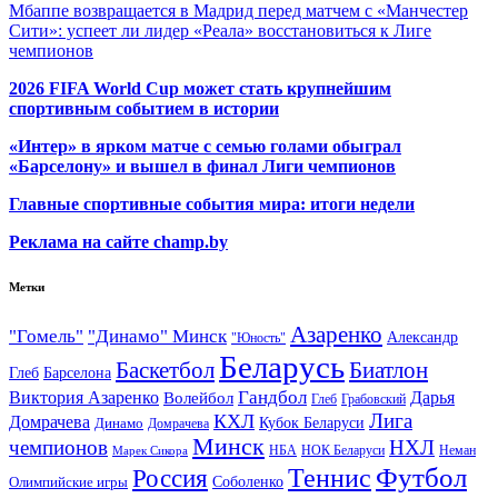
Мбаппе возвращается в Мадрид перед матчем с «Манчестер
Сити»: успеет ли лидер «Реала» восстановиться к Лиге
чемпионов
2026 FIFA World Cup может стать крупнейшим
спортивным событием в истории
«Интер» в ярком матче с семью голами обыграл
«Барселону» и вышел в финал Лиги чемпионов
Главные спортивные события мира: итоги недели
Реклама на сайте champ.by
Метки
Азаренко
"Гомель"
"Динамо" Минск
Александр
"Юность"
Беларусь
Баскетбол
Биатлон
Глеб
Барселона
Гандбол
Виктория Азаренко
Волейбол
Дарья
Глеб
Грабовский
Лига
КХЛ
Домрачева
Кубок Беларуси
Динамо
Домрачева
Минск
чемпионов
НХЛ
НБА
Марек Сикора
НОК Беларуси
Неман
Футбол
Теннис
Россия
Олимпийские игры
Соболенко