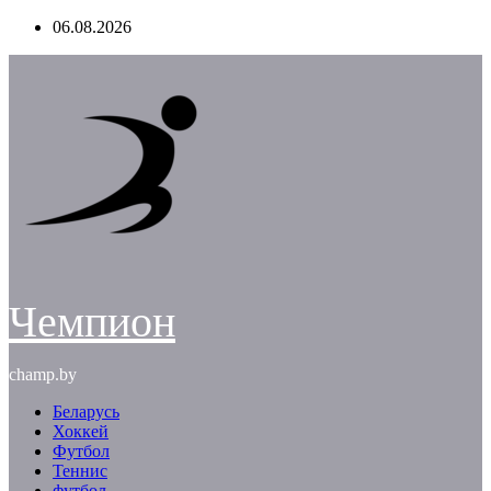
Перейти
06.08.2026
к
содержимому
Чемпион
champ.by
Беларусь
Хоккей
Футбол
Теннис
футбол