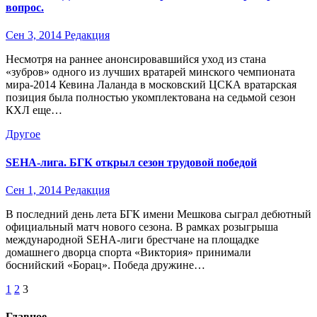
вопрос.
Сен 3, 2014
Редакция
Несмотря на раннее анонсировавшийся уход из стана
«зубров» одного из лучших вратарей минского чемпионата
мира-2014 Кевина Лаланда в московский ЦСКА вратарская
позиция была полностью укомплектована на седьмой сезон
КХЛ еще…
Другое
SEHA-лига. БГК открыл сезон трудовой победой
Сен 1, 2014
Редакция
В последний день лета БГК имени Мешкова сыграл дебютный
официальный матч нового сезона. В рамках розыгрыша
международной SEHA-лиги брестчане на площадке
домашнего дворца спорта «Виктория» принимали
боснийский «Борац». Победа дружине…
Пагинация
1
2
3
записей
Главное