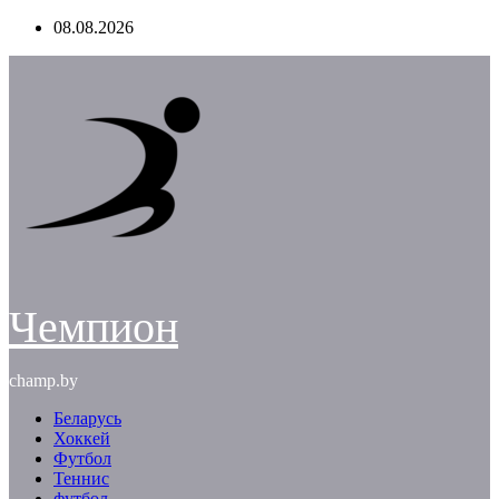
Перейти
08.08.2026
к
содержимому
Чемпион
champ.by
Беларусь
Хоккей
Футбол
Теннис
футбол