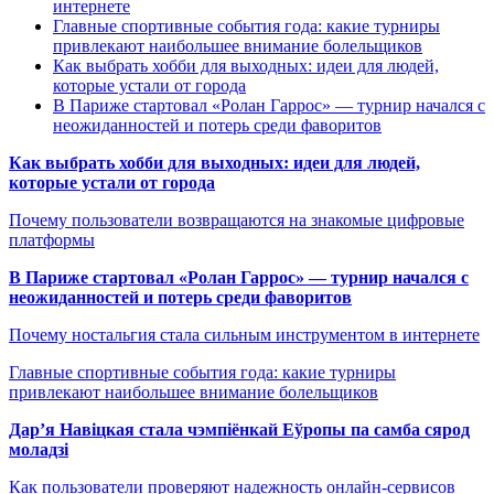
интернете
Главные спортивные события года: какие турниры
привлекают наибольшее внимание болельщиков
Как выбрать хобби для выходных: идеи для людей,
которые устали от города
В Париже стартовал «Ролан Гаррос» — турнир начался с
неожиданностей и потерь среди фаворитов
Как выбрать хобби для выходных: идеи для людей,
которые устали от города
Почему пользователи возвращаются на знакомые цифровые
платформы
В Париже стартовал «Ролан Гаррос» — турнир начался с
неожиданностей и потерь среди фаворитов
Почему ностальгия стала сильным инструментом в интернете
Главные спортивные события года: какие турниры
привлекают наибольшее внимание болельщиков
Дар’я Навіцкая стала чэмпіёнкай Еўропы па самба сярод
моладзі
Как пользователи проверяют надежность онлайн-сервисов