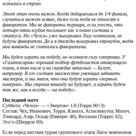
остались в строю.
Этот этап очень важен. Когда добираешься до 1/4 финала,
случиться может всякое, даже если тебя не относят к
фаворитам. Мы не фавориты турнира, если учесть, что
четыре-пять клубов посильнее нас в плане состава и
статуса. Но «Челси» уже выигрывал Лигу чемпионов, не
будучи фаворитом. Да и я дважды выигрывал еврокубок, когда
мои команды не считались фаворитами.
Мы будем играть на победу, но осознаем силу соперника. У
«Галатасарая» хороший подбор футболистов атакующего
плана, в том числе и на скамейке запасных — Булут,
например. В его составе множество умеющих забивать
мастеров, и мы знаем, что они будут играть «первым
номером». Мы строим команду на будущее, а играть будем
так же, как и всегда — на победу».
Последний матч
Суббота: «Челси» — «Эвертон» 1:0 (Терри 90+3)
Состав: Чех; Иванович, Терри, Кэхилл, Аспиликуэта; Матич,
Лэмпард; Азар, Оскар (Рамирес 46), Виллиан (Торрес 62);
Это’о (Шюррле 69).
Если перед шестым туром группового этапа Лиги чемпионов