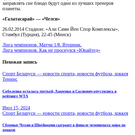
заправлять сие блюдо будут одни из лучших тренеров
планеты.
«Галатасарай» — «Челси»
26.02.2014 Стадион: «Али Сами Йен Спор Комплексы»,
Стамбул (Турция), 22-45 (Минск)
Навигация
Лига чемпионов. Матчи 1/8. Вторник.
Лига чемпионов. Как не проснулся «Юнайтед»
по
записям
Похожая запись
Спорт Беларуси — новости спорта, новости футбола, хоккея
Теннис
Соболенко осталась третьей, Азаренко и Саснович опустились в
рейтинге WTA
Июл 15, 2024
Спорт Беларуси — новости спорта, новости футбола, хоккея
Сборные Чехии и Швейцарии сыграют в финале чемпионата мира по
хоккею