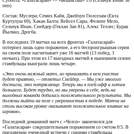
Суббота: «Галатасарай» — «Бешикташ» 1:0 (Сельчук Инан 38
пен)
Состав: Муслера; Семих Кайя, Джейхун Гюлселам (Екта
Куртулуш 69), Хакан Балта; Вейсел Сары, Фелипе Мело,
Сельчук Инан, Снейдер (Гекхан Зан 81), Алекс Теллес; Бурак
Йылмаз, Дрогба.
В последних 19 матчах на всех фронтах «Галатасарай»
потерпел лишь одно поражение, а его беспроигрышная серия
на своем поле насчитывает уже 16 матчей (13 побед, 3
ничьих). При этом из 17 выездных матчей в нынешнем сезоне
стамбульцы выиграли лишь четыре.
«Это очень важный матч, но принимать в нем участие
будет приятно, — отметил Снейдер. — Мы уже многого
достигли, это потрясающе. Теперь мы в плей-офф и хотим
большего. Будет трудно, но мы уверены в себе, ведь на
выходных команда добилась положительного результата. Мы
должны выйти на поле с уверенностью в победе. Матчи на
столь высоком уровне оказывают положительное влияние на
игроков».
Последний домашний матч с «Челси» закончился для
«Галатасарая» сокрушительным поражением со счетом 0:5. В
преддверии очередной встречи с синими стамбульцы