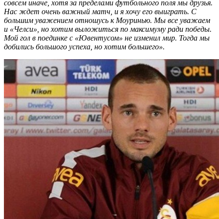
совсем иначе, хотя за пределами футбольного поля мы друзья.
Нас ждет очень важный матч, и я хочу его выиграть. С
большим уважением отношусь к Моуринью. Мы все уважаем
и «Челси», но хотим выложиться по максимуму ради победы.
Мой гол в поединке с «Ювентусом» не изменил мир. Тогда мы
добились большого успеха, но хотим большего».