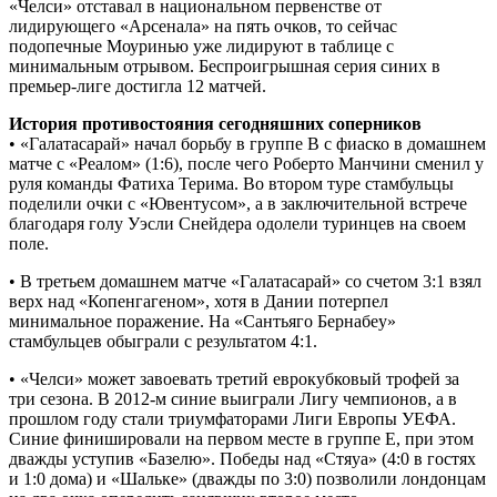
«Челси» отставал в национальном первенстве от
лидирующего «Арсенала» на пять очков, то сейчас
подопечные Моуринью уже лидируют в таблице с
минимальным отрывом. Беспроигрышная серия синих в
премьер-лиге достигла 12 матчей.
История противостояния сегодняшних соперников
• «Галатасарай» начал борьбу в группе В с фиаско в домашнем
матче с «Реалом» (1:6), после чего Роберто Манчини сменил у
руля команды Фатиха Терима. Во втором туре стамбульцы
поделили очки с «Ювентусом», а в заключительной встрече
благодаря голу Уэсли Снейдера одолели туринцев на своем
поле.
• В третьем домашнем матче «Галатасарай» со счетом 3:1 взял
верх над «Копенгагеном», хотя в Дании потерпел
минимальное поражение. На «Сантьяго Бернабеу»
стамбульцев обыграли с результатом 4:1.
• «Челси» может завоевать третий еврокубковый трофей за
три сезона. В 2012-м синие выиграли Лигу чемпионов, а в
прошлом году стали триумфаторами Лиги Европы УЕФА.
Синие финишировали на первом месте в группе Е, при этом
дважды уступив «Базелю». Победы над «Стяуа» (4:0 в гостях
и 1:0 дома) и «Шальке» (дважды по 3:0) позволили лондонцам