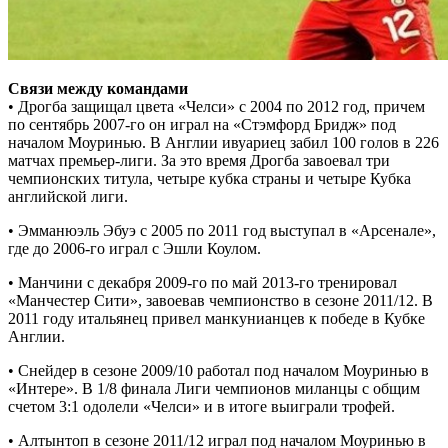
Связи между командами
• Дрогба защищал цвета «Челси» с 2004 по 2012 год, причем
по сентябрь 2007-го он играл на «Стэмфорд Бридж» под
началом Моуринью. В Англии ивуариец забил 100 голов в 226
матчах премьер-лиги. За это время Дрогба завоевал три
чемпионских титула, четыре кубка страны и четыре Кубка
английской лиги.
• Эмманюэль Эбуэ с 2005 по 2011 год выступал в «Арсенале»,
где до 2006-го играл с Эшли Коулом.
• Манчини с декабря 2009-го по май 2013-го тренировал
«Манчестер Сити», завоевав чемпионство в сезоне 2011/12. В
2011 году итальянец привел манкунианцев к победе в Кубке
Англии.
• Снейдер в сезоне 2009/10 работал под началом Моуринью в
«Интере». В 1/8 финала Лиги чемпионов миланцы с общим
счетом 3:1 одолели «Челси» и в итоге выиграли трофей.
• Алтынтоп в сезоне 2011/12 играл под началом Моуринью в