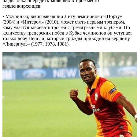
на два очка опередить занявших второе место
гельзенкирхенцев.
• Моуринью, выигрывавший Лигу чемпионов с «Порту»
(2004) и «Интером» (2010), может стать первым тренером,
кому удастся завоевать трофей с тремя разными клубами. По
количеству тренерских побед в Кубке чемпионов он уступает
только Бобу Пейсли, который трижды приводил на вершину
«Ливерпуль» (1977, 1978, 1981).