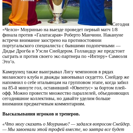
Сегодня
«Челси» Моуринью на выезде проведет первый матч 1/8
финала против «Галатасарая» Роберто Манчини. Накануне
встречи внимание заострено на противостоянии
португальского специалиста с бывшими подопечными —
Дидье Дрогба и Уэсли Снейдером. Голландцу же предстоит
сыграть и против своего экс-партнера по «Интеру» Самюэля
Это’о.
Камерунец также выигрывал Лигу чемпионов в рядах
миланского клуба и дважды завоевывал скудетто. Снейдер же
напомнил о себе итальянцам на групповом этапе, когда забил
на 85-й минуте гол, оставивший «Ювентус» за бортом плей-
офф. Можно провести множество параллелей, объединяющих
сегодняшние коллективы, но давайте уделим больше
внимания предматчевым комментариям.
Высказывания игроков и тренеров.
«Что могу сказать о Моуринью? — задался вопросом Снейдер.
— Мы завоевали этой трофей вместе, но завтра все будет