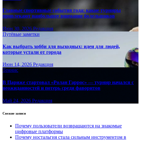
Главные спортивные события года: какие турниры
привлекают наибольшее внимание болельщиков
Июн 30, 2026
Редакция
Путёвые заметки
Как выбрать хобби для выходных: идеи для людей,
которые устали от города
Июн 14, 2026
Редакция
Теннис
В Париже стартовал «Ролан Гаррос» — турнир начался с
неожиданностей и потерь среди фаворитов
Май 24, 2026
Редакция
Свежие записи
Почему пользователи возвращаются на знакомые
цифровые платформы
Почему ностальгия стала сильным инструментом в