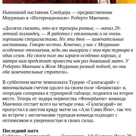
Нынешний наставник Снейдера — предшественник
Моуринью в «Интернационале» Роберто Манчини.
«Должен сказать, что все тренеры разные, — начал 29-
летний голландец. — Я работал с отличными и не очень
хорошими специалистами. Но эти двое — замечательные
наставники. Говорю честно. Конечно, у нас с Моуринью
особенные отношения, ведь мы выиграли с ним три турнира в
один сезон. На своем поле мы играем особенно хорошо, и
завтра нам предстоит провести как раз домашний матч. У
Роберто Манчини и Жозе Моуринью разный подход, но они
оба замечательные стратеги».
В субботнем матче чемпионата Турции «Галатасарай» с
минимальным счетом одолел на своем поле «Бешикташ» и,
опередив соперника в турнирной таблице, поднялся на второе
место. Теперь от лидера первенства «Фенербахче» команда
Манчини отстает всего на четыре очка. «Галатасарай» не
пропустил в шестом кряду матче на «Али Сами Йен», так что
ко встрече с англичанами турецкая команда подходит с
оптимизмом и уверенностью в своих силах.
Последний матч