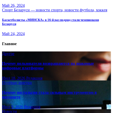
Май 26, 2024
Спорт Беларуси — новости спорта, новости футбола, хоккея
Баскетболисты «МИНСКА» в 16-й раз подряд стали чемпионами
Беларуси
Май 24, 2024
Главное
Другое
Почему пользователи возвращаются на знакомые
цифровые платформы
Июл 18, 2026
Редакция
Путёвые заметки
Почему ностальгия стала сильным инструментом в
интернете
Июл 9, 2026
Редакция
Новости