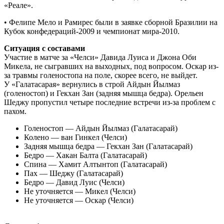
«Реале».
• Фелипе Мело и Рамирес были в заявке сборной Бразилии на
Кубок конфедераций-2009 и чемпионат мира-2010.
Ситуация с составами
Участие в матче за «Челси» Давида Луиса и Джона Оби
Микела, не сыгравших на выходных, под вопросом. Оскар из-
за травмы голеностопа на поле, скорее всего, не выйдет.
У «Галатасарая» вернулись в строй Айдын Йылмаз
(голеностоп) и Гекхан Зан (задняя мышца бедра). Орельен
Шеджу пропустил четыре последние встречи из-за проблем с
пахом.
Голеностоп — Айдын Йылмаз (Галатасарай)
Колено — ван Гинкел (Челси)
Задняя мышца бедра — Гекхан Зан (Галатасарай)
Бедро — Хакан Балта (Галатасарай)
Спина — Хамит Алтынтоп (Галатасарай)
Пах — Шеджу (Галатасарай)
Бедро — Давид Луис (Челси)
Не уточняется — Микел (Челси)
Не уточняется — Оскар (Челси)