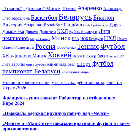
Азаренко
"Гомель"
"Динамо" Минск
Александр
"Юность"
Беларусь
Баскетбол
Биатлон
Глеб
Барселона
Гандбол
Виктория Азаренко
Волейбол
Дарья
Глеб
Грабовский
Лига
КХЛ
Домрачева
Кубок Беларуси
Динамо
Домрачева
Минск
чемпионов
НХЛ
НБА
Марек Сикора
НОК Беларуси
Неман
Футбол
Теннис
Россия
Олимпийские игры
Соболенко
Хоккей
ХК «Динамо» Минск
брест
Шахтер
Челси
евро 2012
футбол
спорт
олимпиада
лига европы
реал
мини-футбол
чемпионат Беларуси
чемпионат мира
Новое поколение на льду и трассах: дебютанты задали тон
Играм-2026
Французы «уничтожили» Гибралтар на отборочных
Евро-2024
«Ньюкасл» одержал крупную победу над «Челси»
«Челси» и «Ман Сити» показали красивый футбол в своем
противостоянии