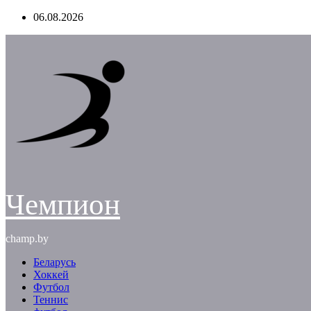
Перейти
06.08.2026
к
содержимому
Чемпион
champ.by
Беларусь
Хоккей
Футбол
Теннис