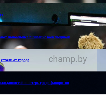
те
кают наибольшее внимание болельщиков
устали от города
ожиданностей и потерь среди фаворитов