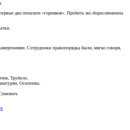
.
первые два пенальти «горняков». Пробить экс-борисовчанина
ытки.
амерениями. Сотрудники правопорядка были, мягко говоря,
чев, Трубило.
ачатурян, Осипенко.
– Симович.
26