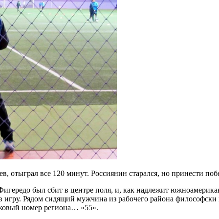
в, отыграл все 120 минут. Россиянин старался, но принести по
игередо был сбит в центре поля, и, как надлежит южноамериканц
о в игру. Рядом сидящий мужчина из рабочего района философск
дковый номер региона… «55».