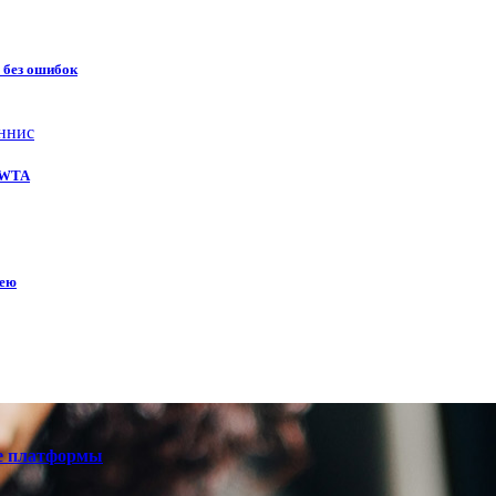
 без ошибок
ннис
е WTA
кею
е платформы