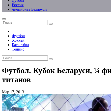
футбол
Россия
чемпионат Беларуси
Футбол
Хоккей
Баскетбол
Теннис
Футбол. Кубок Беларуси, ¼ 
титанов
Мар 17, 2013