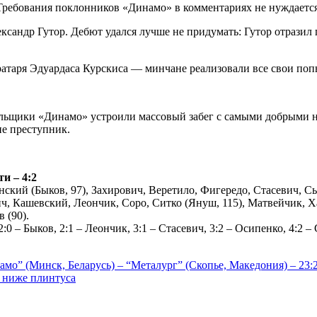
. Требования поклонников «Динамо» в комментариях не нуждается
сандр Гутор. Дебют удался лучше не придумать: Гутор отразил 
таря Эдуардаса Курскиса — минчане реализовали все свои поп
льщики «Динамо» устроили массовый забег с самыми добрыми н
не преступник.
ти – 4:2
кий (Быков, 97), Захирович, Веретило, Фигередо, Стасевич, Сы
ч, Кашевский, Леончик, Соро, Ситко (Януш, 115), Матвейчик, Х
 (90).
2:0 – Быков, 2:1 – Леончик, 3:1 – Стасевич, 3:2 – Осипенко, 4:2 
мо” (Минск, Беларусь) – “Металург” (Скопье, Македония) – 23:
: ниже плинтуса