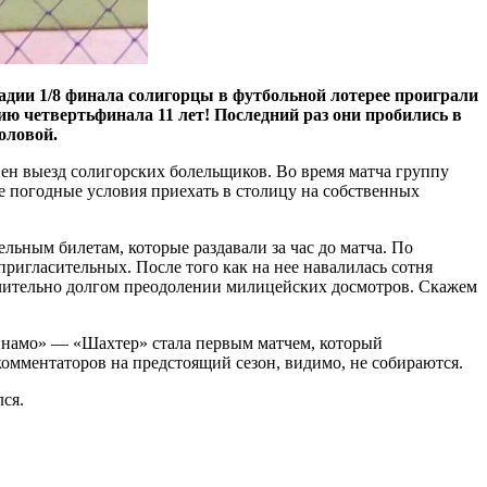
адии 1/8 финала солигорцы в футбольной лотерее проиграли
ию четвертьфинала 11 лет! Последний раз они пробились в
оловой.
нен выезд солигорских болельщиков. Во время матча группу
е погодные условия приехать в столицу на собственных
льным билетам, которые раздавали за час до матча. По
пригласительных. После того как на нее навалилась сотня
учительно долгом преодолении милицейских досмотров. Скажем
Динамо» — «Шахтер» стала первым матчем, который
омментаторов на предстоящий сезон, видимо, не собираются.
ся.