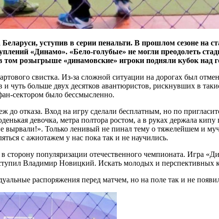
еларуси, уступив в серии пенальти. В прошлом сезоне на ст
уплений «Динамо». «Бело-голубые» не могли преодолеть стад
, в том розыгрыше «динамовские» игроки подняли кубок над г
тартового свистка. Из-за сложной ситуации на дорогах был отме
 и чуть больше двух десятков авантюристов, рискнувших в таки
 фан-сектором было бессмысленно.
до отказа. Вход на игру сделали бесплатным, но по пригласите
денькая девочка, метра полтора ростом, а в руках держала кипу 
не вырвали!». Только ленивый не пинал тему о тяжелейшем и м
ться с ажиотажем у нас пока так и не научились.
и в сторону популяризации отечественного чемпионата. Игра «
ыступил Владимир Новицкий. Искать молодых и перспективных к
льные распоряжения перед матчем, но на поле так и не появил