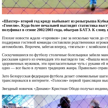
«Шахтер» второй год кряду выбывает из розыгрыша Кубка Б
«Гомелю». Куда более печальней выглядит статистика выст
полуфинал в сезоне 2002/2003 года, обыграв БАТЭ. К слову
Плохие новости ждали «горняков» уже за несколько часов до с
поддержки гостевой команды составляли родственники игроков
автомобилях. Впрочем, забегая вперед, «тягаться» с хозяйским
Соскучившиеся по футболу столичные болельщики забили манеж 
рассказам одного из очевидцев это выглядело так: «Вышла моло
здоровенных мужиков, эти пригласительные чуть с руками ей 
одно — все было в лучших традициях жанра. Правильно справля
Зато Белорусская федерация футбола делает семимильные шаг
транслировался в интернете. «Голосом» первой трансляции в
Звездный новичок «Динамо» Кристиан Ободо получал индивидуа