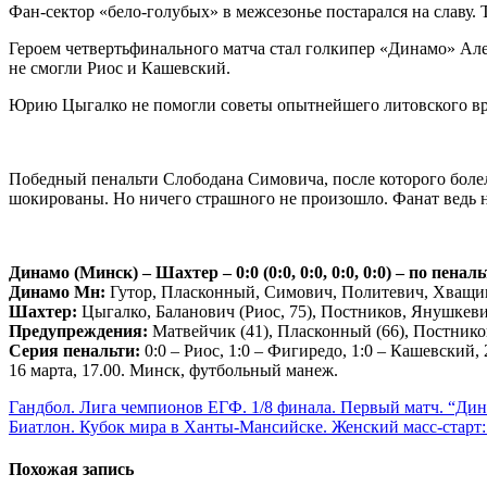
Фан-сектор «бело-голубых» в межсезонье постарался на славу
Героем четвертьфинального матча стал голкипер «Динамо» Алек
не смогли Риос и Кашевский.
Юрию Цыгалко не помогли советы опытнейшего литовского вра
Победный пенальти Слободана Симовича, после которого боле
шокированы. Но ничего страшного не произошло. Фанат ведь 
Динамо (Минск) – Шахтер – 0:0 (0:0, 0:0, 0:0, 0:0) – по пеналь
Динамо Мн:
Гутор, Пласконный, Симович, Политевич, Хващинс
Шахтер:
Цыгалко, Баланович (Риос, 75), Постников, Янушкеви
Предупреждения:
Матвейчик (41), Пласконный (66), Постников
Серия пенальти:
0:0 – Риос, 1:0 – Фигиредо, 1:0 – Кашевский, 
16 марта, 17.00. Минск, футбольный манеж.
Навигация
Гандбол. Лига чемпионов ЕГФ. 1/8 финала. Первый матч. “Дина
Биатлон. Кубок мира в Ханты-Мансийске. Женский масс-старт
по
записям
Похожая запись