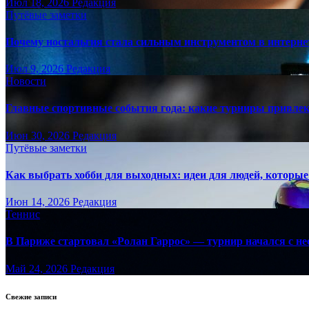
Июл 18, 2026
Редакция
Путёвые заметки
Почему ностальгия стала сильным инструментом в интерне
Июл 9, 2026
Редакция
Новости
Главные спортивные события года: какие турниры привле
Июн 30, 2026
Редакция
Путёвые заметки
Как выбрать хобби для выходных: идеи для людей, которые 
Июн 14, 2026
Редакция
Теннис
В Париже стартовал «Ролан Гаррос» — турнир начался с не
Май 24, 2026
Редакция
Свежие записи