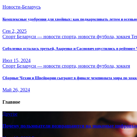
Новости-Беларусь
Комплексные удобрения для хвойных: как подкармливать летом и осенью
Сен 2, 2025
Спорт Беларуси — новости спорта, новости футбола, хоккея
Те
Соболенко осталась третьей, Азаренко и Саснович опустились в рейтинг
Июл 15, 2024
Спорт Беларуси — новости спорта, новости футбола, хоккея
Сборные Чехии и Швейцарии сыграют в финале чемпионата мира по хок
Май 26, 2024
Главное
Другое
Почему пользователи возвращаются на знакомые цифровы